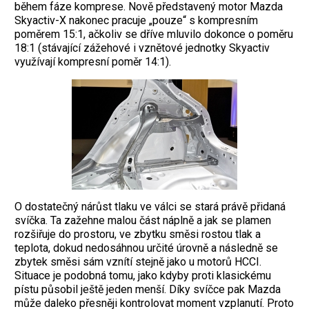
během fáze komprese. Nově představený motor Mazda
Skyactiv-X nakonec pracuje „pouze“ s kompresním
poměrem 15:1, ačkoliv se dříve mluvilo dokonce o poměru
18:1 (stávající zážehové i vznětové jednotky Skyactiv
využívají kompresní poměr 14:1).
O dostatečný nárůst tlaku ve válci se stará právě přidaná
svíčka. Ta zažehne malou část náplně a jak se plamen
rozšiřuje do prostoru, ve zbytku směsi rostou tlak a
teplota, dokud nedosáhnou určité úrovně a následně se
zbytek směsi sám vznítí stejně jako u motorů HCCI.
Situace je podobná tomu, jako kdyby proti klasickému
pístu působil ještě jeden menší. Díky svíčce pak Mazda
může daleko přesněji kontrolovat moment vzplanutí. Proto