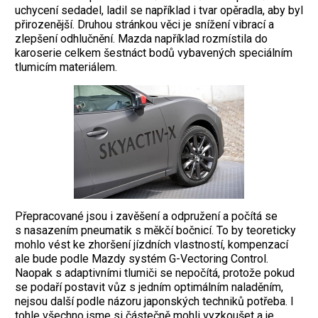
uchycení sedadel, ladil se například i tvar opěradla, aby byl
přirozenější. Druhou stránkou věci je snížení vibrací a
zlepšení odhlučnění. Mazda například rozmístila do
karoserie celkem šestnáct bodů vybavených speciálním
tlumicím materiálem.
Přepracované jsou i zavěšení a odpružení a počítá se
s nasazením pneumatik s měkčí bočnicí. To by teoreticky
mohlo vést ke zhoršení jízdních vlastností, kompenzací
ale bude podle Mazdy systém G-Vectoring Control.
Naopak s adaptivními tlumiči se nepočítá, protože pokud
se podaří postavit vůz s jedním optimálním naladěním,
nejsou další podle názoru japonských techniků potřeba. I
tohle všechno jsme si částečně mohli vyzkoušet a je