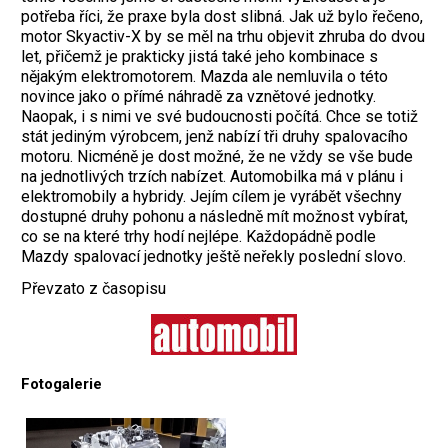
potřeba říci, že praxe byla dost slibná.
Jak už bylo řečeno,
motor Skyactiv-X by se měl na trhu objevit zhruba do dvou
let, přičemž je prakticky jistá také jeho kombinace s
nějakým elektromotorem. Mazda ale nemluvila o této
novince jako o přímé náhradě za vznětové jednotky.
Naopak, i s nimi ve své budoucnosti počítá. Chce se totiž
stát jediným výrobcem, jenž nabízí tři druhy spalovacího
motoru. Nicméně je dost možné, že ne vždy se vše bude
na jednotlivých trzích nabízet. Automobilka má v plánu i
elektromobily a hybridy. Jejím cílem je vyrábět všechny
dostupné druhy pohonu a následně mít možnost vybírat,
co se na které trhy hodí nejlépe. Každopádně podle
Mazdy spalovací jednotky ještě neřekly poslední slovo.
Převzato z časopisu
Fotogalerie