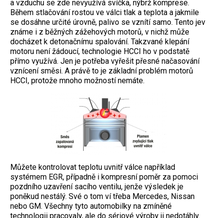
a vzduchu se zde nevyužívá svíčka, nýbrž komprese.
Během stlačování rostou ve válci tlak a teplota a jakmile
se dosáhne určité úrovně, palivo se vznítí samo. Tento jev
známe i z běžných zážehových motorů, v nichž může
docházet k detonačnímu spalování. Takzvané klepání
motoru není žádoucí, technologie HCCI ho v podstatě
přímo využívá. Jen je potřeba vyřešit přesné načasování
vznícení směsi. A právě to je základní problém motorů
HCCI, protože mnoho možností nemáte.
Můžete kontrolovat teplotu uvnitř válce například
systémem EGR, případně i kompresní poměr za pomoci
pozdního uzavření sacího ventilu, jenže výsledek je
poněkud nestálý. Své o tom ví třeba Mercedes, Nissan
nebo GM. Všechny tyto automobilky na zmíněné
technologii pracovaly, ale do sériové výroby ji nedotáhly.