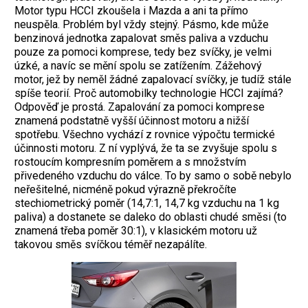
Motor typu HCCI zkoušela i Mazda a ani ta přímo
neuspěla. Problém byl vždy stejný. Pásmo, kde může
benzinová jednotka zapalovat směs paliva a vzduchu
pouze za pomoci komprese, tedy bez svíčky, je velmi
úzké, a navíc se mění spolu se zatížením. Zážehový
motor, jež by neměl žádné zapalovací svíčky, je tudíž stále
spíše teorií. Proč automobilky technologie HCCI zajímá?
Odpověď je prostá. Zapalování za pomoci komprese
znamená podstatně vyšší účinnost motoru a nižší
spotřebu. Všechno vychází z rovnice výpočtu termické
účinnosti motoru. Z ní vyplývá, že ta se zvyšuje spolu s
rostoucím kompresním poměrem a s množstvím
přivedeného vzduchu do válce. To by samo o sobě nebylo
neřešitelné, nicméně pokud výrazně překročíte
stechiometrický poměr (14,7:1, 14,7 kg vzduchu na 1 kg
paliva) a dostanete se daleko do oblasti chudé směsi (to
znamená třeba poměr 30:1), v klasickém motoru už
takovou směs svíčkou téměř nezapálíte.