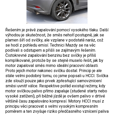
Řešením je právě zapalování pomocí vysokého tlaku. Další
výhodou je skutečnost, že směs nehoří postupně, jak se
plamen šíří od svíčky, ale vzplane v podstatě naráz, což
se hodí z pohledu emisí. Technici Mazdy se na věc
podívali s odstupem a přišli se zajímavým řešením.
Čistokrevné zapalování benzinu bez svíčky je příliš
komplikované, protože by se stejně muselo řešit, jak by
motor zapaloval směs mimo ideální pracovní oblasti.
Proto jejich motor nakonec svíčku dostal. Princip je ale
stále velmi podobný tomu, co jsme popsali u HCCI. Svíčka
zde slouží pouze jako prvek zpřesňující samovznícení
směsi uvnitř válce. Respektive pořád existují režimy, kdy
motor svíčkou palivo přímo zapaluje (studené starty nebo
vysoké zatížení), při běžné jízdě je ovšem palivo v drtivé
většině času zapalováno kompresí. Motory HCCI musí z
principu věci pracovat s velmi vysokým kompresním
poměrem a ten zvyšuje riziko předčasného vznícení paliva