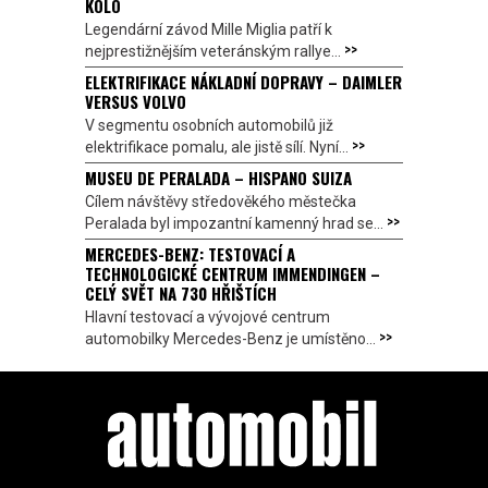
KOLO
Legendární závod Mille Miglia patří k
>>
nejprestižnějším veteránským rallye...
ELEKTRIFIKACE NÁKLADNÍ DOPRAVY – DAIMLER
VERSUS VOLVO
V segmentu osobních automobilů již
>>
elektrifikace pomalu, ale jistě sílí. Nyní...
MUSEU DE PERALADA – HISPANO SUIZA
Cílem návštěvy středověkého městečka
>>
Peralada byl impozantní kamenný hrad se...
MERCEDES-BENZ: TESTOVACÍ A
TECHNOLOGICKÉ CENTRUM IMMENDINGEN –
CELÝ SVĚT NA 730 HŘIŠTÍCH
Hlavní testovací a vývojové centrum
>>
automobilky Mercedes-Benz je umístěno...