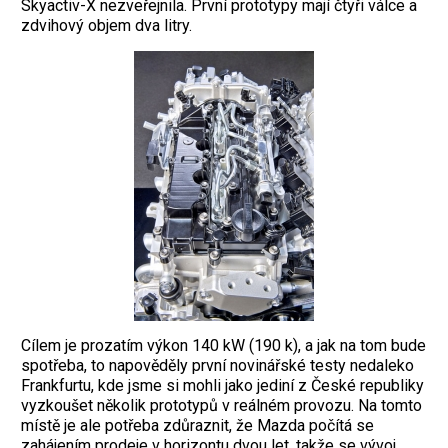
Skyactiv-X nezveřejnila. První prototypy mají čtyři válce a
zdvihový objem dva litry.
Cílem je prozatím výkon 140 kW (190 k), a jak na tom bude
spotřeba, to napověděly první novinářské testy nedaleko
Frankfurtu, kde jsme si mohli jako jediní z České republiky
vyzkoušet několik prototypů v reálném provozu. Na tomto
místě je ale potřeba zdůraznit, že Mazda počítá se
zahájením prodeje v horizontu dvou let, takže se vývoj