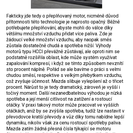
Fakticky jde tedy o přeplňovaný motor, nicméně důvod
přítomnosti této technologie je naprosto opačný. Běžně
potřebujete přeplňování, abyste mohli do válce díky
většímu množství vzduchu přidat více paliva. Zde je
žádoucí velké množství vzduchu, aby naopak směs
zůstala dostatečně chudá a spotřeba nižší. Výhody
motorů typu HCCI převážně zůstávají, ale oproti nim se
podstatně rozšířila oblast, kde může systém využívat
zapalování kompresí, i když se tímto způsobem nevznítí
sto procent náplně. Pořád se ale bavíme o práci s velmi
chudou směsí, respektive s velkým přebytkem vzduchu,
což zvyšuje účinnost. Mazda slibuje vylepšení až o třicet
procent. Nárůst to je tedy dramatický, zároveň je vyšší i
točivý moment. Další nezanedbatelnou výhodou je nízká
spotřeba a její menší citlivost na zatížení a rostoucí
otáčky. V praxi takový motor může pracovat ve vyšších
otáčkách, aniž by se zvýšila spotřeba, tudíž lze nastavit v
převodovce kratší převody a vůz díky tomu nabídne lepší
dynamiku, nikoliv však za cenu rostoucí spotřeby paliva.
Mazda zatím žádná přesná čísla týkající se motoru