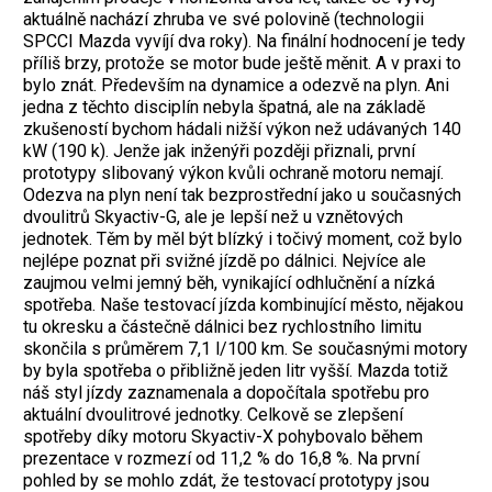
aktuálně nachází zhruba ve své polovině (technologii
SPCCI Mazda vyvíjí dva roky). Na finální hodnocení je tedy
příliš brzy, protože se motor bude ještě měnit. A v praxi to
bylo znát. Především na dynamice a odezvě na plyn. Ani
jedna z těchto disciplín nebyla špatná, ale na základě
zkušeností bychom hádali nižší výkon než udávaných 140
kW (190 k). Jenže jak inženýři později přiznali, první
prototypy slibovaný výkon kvůli ochraně motoru nemají.
Odezva na plyn není tak bezprostřední jako u současných
dvoulitrů Skyactiv-G, ale je lepší než u vznětových
jednotek. Těm by měl být blízký i točivý moment, což bylo
nejlépe poznat při svižné jízdě po dálnici. Nejvíce ale
zaujmou velmi jemný běh, vynikající odhlučnění a nízká
spotřeba. Naše testovací jízda kombinující město, nějakou
tu okresku a částečně dálnici bez rychlostního limitu
skončila s průměrem 7,1 l/100 km. Se současnými motory
by byla spotřeba o přibližně jeden litr vyšší. Mazda totiž
náš styl jízdy zaznamenala a dopočítala spotřebu pro
aktuální dvoulitrové jednotky. Celkově se zlepšení
spotřeby díky motoru Skyactiv-X pohybovalo během
prezentace v rozmezí od 11,2 % do 16,8 %. Na první
pohled by se mohlo zdát, že testovací prototypy jsou