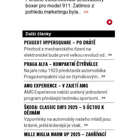
boxer pro model 911. Zatímco z
pohledu marketingu byla...
>>
Další články
PEUGEOT HYPERSQUARE – PO DRÁTĚ
Přechod z mechanického řízení na
>>
elektronické bude první velkou revolucí od...
PRAGA ALFA – KOMPAKTNÍ ČTYŘVÁLCE
Na jaře roku 1923 představila automobilka
>>
Praga kompaktní vůz se čtyřválcovým...
AMG EXPERIENCE – V ZAJETÍ AMG
AMG Experience nabízí ucelený jednodenní
>>
program přinášející techniku sportovní...
ŠKODA: CLASSIC DAYS 2025 – S ÚCTOU K
DĚJINÁM
Vzpomínky na automobily našeho mládí jsou
>>
krásné, ještě krásnější je však...
MILLE MIGLIA WARM UP 2025 – ZAHŘÍVACÍ