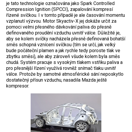
je tato technologie označována jako Spark Controlled
Compression Ignition (SPCCI), zapalování kompresí
řízené svíčkou. I v tomto případě je ale časování momentu
vzplanutí výzvou. Motor Skyactiv-X jej dokáže určit za
pomoci velmi přesného dávkování paliva do přesně
definovaného proudění vzduchu uvnitř válce. Důležité je,
aby se kolem svíčky nacházela přesně definovaná bohatší
směs schopná vznícení svíčkou (tím se určí, jak velký
bude počáteční plamen a jak rychle tedy poroste tlak ve
zbytku směsi), ale aby zároveň všude kolem byla směs
chudá. Systém pracuje s vysokým tlakem vstřiku paliva a
pro přesnější řízení využívá rovněž snímač tlaku uvnitř
válce. Protože by samotné atmosférické sání neposkytlo
dostatečný přísun vzduchu, nasadila Mazda ještě
kompresor.