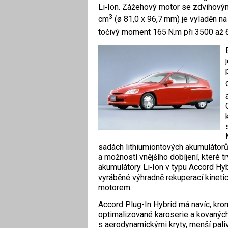
Li‑Ion. Zážehový motor se zdviho
3
cm
(ø 81,0 x 96,7 mm) je vyladěn n
točivý moment 165 N.m při 3500 až 
sadách lithiumiontových akumulátorů
a možností vnějšího dobíjení, které t
akumulátory Li‑Ion v typu Accord Hy
vyráběné výhradně rekuperací kinet
motorem.
Accord Plug-In Hybrid má navíc, kr
optimalizované karoserie a kovaných
s aerodynamickými kryty, menší pali