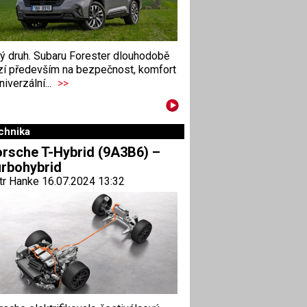
ný druh. Subaru Forester dlouhodobě
zí především na bezpečnost, komfort
niverzální...
>>
chnika
rsche T-Hybrid (9A3B6) –
rbohybrid
tr Hanke 16.07.2024 13:32