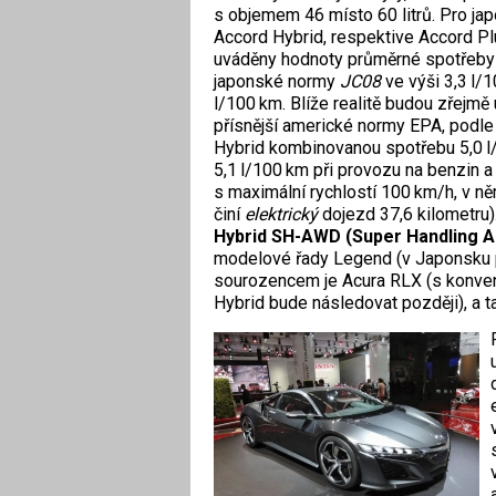
s objemem 46 místo 60 litrů. Pro ja
Accord Hybrid, respektive Accord Plu
uváděny hodnoty průměrné spotřeby 
japonské normy
JC08
ve výši 3,3 l/1
l/100 km. Blíže realitě budou zřejmě
přísnější americké normy EPA, podle
Hybrid kombinovanou spotřebu 5,0 l/
5,1 l/100 km při provozu na benzin a
s maximální rychlostí 100 km/h, v n
činí
elektrický
dojezd 37,6 kilometru
Hybrid SH-AWD (Super Handling Al
modelové řady Legend (v Japonsku př
sourozencem je Acura RLX (s konve
Hybrid bude následovat později), a 