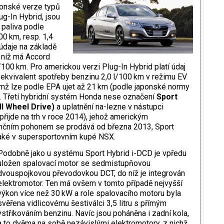
ponské verze typů
g-In Hybrid, jsou
paliva podle
00 km, resp. 1,4
 údaje na základě
 níž má Accord
100 km. Pro americkou verzi Plug-In Hybrid platí údaj
 ekvivalent spotřeby benzinu 2,0 l/100 km v režimu EV
ěmž lze podle EPA ujet až 21 km (podle japonské normy
). Třetí hybridní systém Honda nese označení
Sport
l Wheel Drive)
a uplatnění na-lezne v nástupci
ijde na trh v roce 2014), jehož americkým
nčním pohonem se prodává od března 2013, Sport
také v supersportovním kupé NSX.
Podobně jako u systému Sport Hybrid i-DCD je vpředu
uložen spalovací motor se sedmistupňovou
dvouspojkovou převodovkou DCT, do níž je integrován
elektromotor. Ten má ovšem v tomto případě nejvyšší
výkon více než 30 kW a role spalovacího motoru byla
svěřena vidlicovému šestiválci 3,5 litru s přímým
vstřikováním benzinu. Navíc jsou poháněna i zadní kola,
a to dvěma na sobě nezávislými elektromotory, z nichž