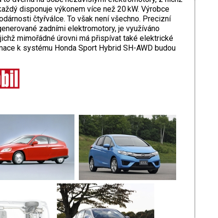
každý disponuje výkonem více než 20 kW. Výrobce
dárnosti čtyřválce. To však není všechno. Precizní
, generované zadními elektromotory, je využíváno
jejichž mimořádné úrovni má přispívat také elektrické
formace k systému Honda Sport Hybrid SH-AWD budou