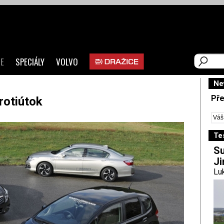
E
SPECIÁLY
VOLVO
Ne
Pře
rotiútok
Te
Su
Ji
Luk