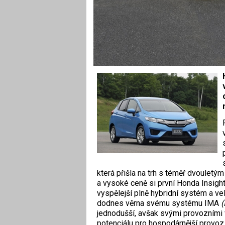
která přišla na trh s téměř dvoulet
a vysoké ceně si první Honda Insight
vyspělejší plně hybridní systém a v
dodnes věrna svému systému IMA
(
jednodušší, avšak svými provozními 
potenciálu pro hospodárnější provoz