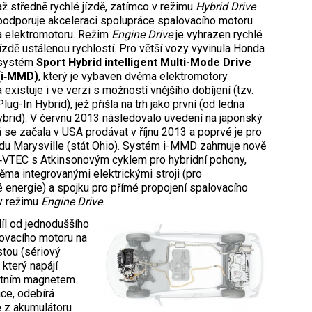
až středně rychlé jízdě, zatímco v režimu
Hybrid Drive
podporuje akceleraci spolupráce spalovacího motoru
a elektromotoru. Režim
Engine Drive
je vyhrazen rychlé
jízdě ustálenou rychlostí. Pro větší vozy vyvinula Honda
systém
Sport Hybrid intelligent Multi-Mode Drive
(i‑MMD)
, který je vybaven dvěma elektromotory
a existuje i ve verzi s možností vnějšího dobíjení (tzv.
Plug-In Hybrid), jež přišla na trh jako první (od ledna
brid). V červnu 2013 následovalo uvedení na japonský
á se začala v USA prodávat v říjnu 2013 a poprvé je pro
odu Marysville (stát Ohio). Systém i-MMD zahrnuje nově
i‑VTEC s Atkinsonovým cyklem pro hybridní pohony,
ma integrovanými elektrickými stroji (pro
é energie) a spojku pro přímé propojení spalovacího
v režimu
Engine Drive
.
díl od jednoduššího
ovacího motoru na
stou (sériový
 který napájí
ntním magnetem.
ace, odebírá
é z akumulátoru