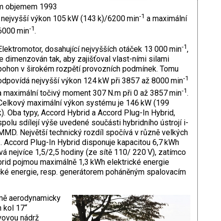
vým objemem 1993
‑1
a nejvyšší výkon 105 kW (143 k)/6200 min
a maximální
‑1
6000 min
.
‑1
Elektromotor, dosahující nejvyšších otáček 13 000 min
,
je dimenzován tak, aby zajišťoval vlast-ními silami
pohon v širokém rozpětí provozních podmínek. Tomu
‑1
odpovídá nejvyšší výkon 124 kW při 3857 až 8000 min
‑1
a maximální točivý moment 307 N.m při 0 až 3857 min
.
Celkový maximální výkon systému je 146 kW (199
k). Oba typy, Accord Hybrid a Accord Plug-In Hybrid,
spolu sdílejí výše uvedené součásti hybridního ústrojí i-
MMD. Největší technický rozdíl spočívá v různě velkých
. Accord Plug-In Hybrid disponuje kapacitou 6,7 kWh
rvá nejvíce 1,5/2,5 hodiny (ze sítě 110/ 220 V), zatímco
brid pojmou maximálně 1,3 kWh elektrické energie
ické energie, resp. generátorem poháněným spalovacím
omě aerodynamicky
 kol 17“
vovou nádrž