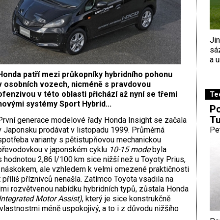
Ji
sá
a u
Honda patří mezi průkopníky hybridního pohonu
v osobních vozech, nicméně s pravdovou
ofenzivou v této oblasti přichází až nyní se třemi
Te
novými systémy Sport Hybrid...
Po
Tu
První generace modelové řady Honda Insight se začala
v Japonsku prodávat v listopadu 1999. Průměrná
Pe
spotřeba varianty s pětistupňovou mechanickou
převodovkou v japonském cyklu
10-15 mode
byla
s hodnotou 2,86 l/100 km sice nižší než u Toyoty Prius,
ým náskokem, ale vzhledem k velmi omezené praktičnosti
 příliš příznivců nenašla. Zatímco Toyota vsadila na
elmi rozvětvenou nabídku hybridních typů, zůstala Honda
Integrated Motor Assist)
, který je sice konstrukčně
vlastnostmi méně uspokojivý, a to i z důvodu nižšího
.