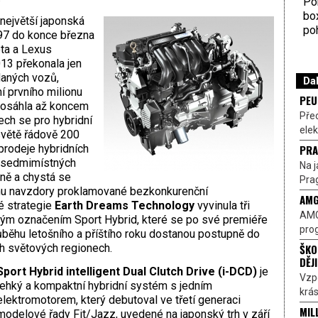
Por
bo
 největší japonská
poh
97 do konce března
ta a Lexus
13 překonala jen
daných vozů,
Dal
 prvního milionu
PEU
 dosáhla až koncem
Pře
ech se pro hybridní
elek
větě řádově 200
PRA
 prodeje hybridních
v sedmimístných
Na j
ně a chystá se
Prag
uchu navzdory proklamované bezkonkurenční
AMG
é strategie
Earth Dreams Technology
vyvinula tři
AMG
ým označením Sport Hybrid, které se po své premiéře
prog
běhu letošního a příštího roku dostanou postupně do
ŠKO
ch světových regionech.
DĚJ
Sport Hybrid intelligent Dual Clutch Drive (i-DCD)
je
Vzp
lehký a kompaktní hybridní systém s jedním
krás
elektromotorem, který debutoval ve třetí generaci
MIL
modelové řady Fit/Jazz, uvedené na japonský trh v září