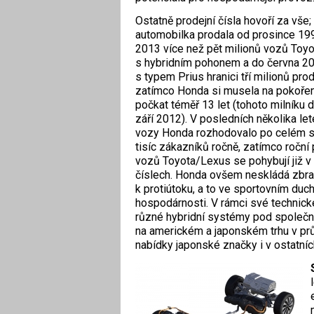
Ostatně prodejní čísla hovoří za vše;
automobilka prodala od prosince 19
2013 více než pět milionů vozů Toyo
s hybridním pohonem a do června 20
s typem Prius hranici tří milionů pro
zatímco Honda si musela na pokoření
počkat téměř 13 let (tohoto milníku
září 2012). V posledních několika let
vozy Honda rozhodovalo po celém s
tisíc zákazníků ročně, zatímco roční
vozů Toyota/Lexus se pohybují již 
číslech. Honda ovšem neskládá zbra
k protiútoku, a to ve sportovním d
hospodárnosti. V rámci své technick
různé hybridní systémy pod společn
na americkém a japonském trhu v prů
nabídky japonské značky i v ostatní