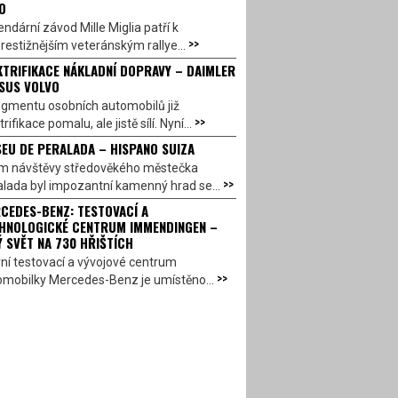
O
ndární závod Mille Miglia patří k
>>
restižnějším veteránským rallye...
KTRIFIKACE NÁKLADNÍ DOPRAVY – DAIMLER
SUS VOLVO
egmentu osobních automobilů již
>>
trifikace pomalu, ale jistě sílí. Nyní...
EU DE PERALADA – HISPANO SUIZA
em návštěvy středověkého městečka
>>
lada byl impozantní kamenný hrad se...
CEDES-BENZ: TESTOVACÍ A
HNOLOGICKÉ CENTRUM IMMENDINGEN –
Ý SVĚT NA 730 HŘIŠTÍCH
ní testovací a vývojové centrum
>>
omobilky Mercedes-Benz je umístěno...