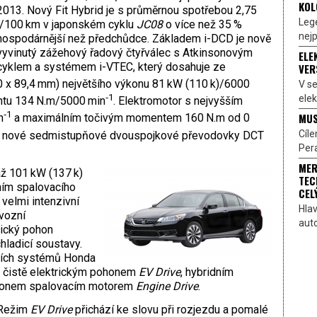
KOL
2013. Nový Fit Hybrid je s průměrnou spotřebou 2,75
Lege
l/100 km v japonském cyklu
JC08
o více než 35 %
nejp
hospodárnější než předchůdce. Základem i-DCD je nově
vyvinutý zážehový řadový čtyřválec s Atkinsonovým
ELE
cyklem a systémem i-VTEC, který dosahuje ze
VER
0 x 89,4 mm) největšího výkonu 81 kW (110 k)/6000
V s
‑1
elek
tu 134 N.m/5000 min
. Elektromotor s nejvyšším
‑1
MUS
n
a maximálním točivým momentem 160 N.m od 0
Cíl
la nové sedmistupňové dvouspojkové převodovky DCT
Pera
MER
až 101 kW (137 k)
TEC
ním spalovacího
CEL
velmi intenzivní
Hlav
ovozní
aut
rický pohon
hladicí soustavy.
dních systémů Honda
s čistě elektrickým pohonem
EV Drive
, hybridním
onem spalovacím motorem
Engine Drive
.
Režim
EV Drive
přichází ke slovu při rozjezdu a pomalé