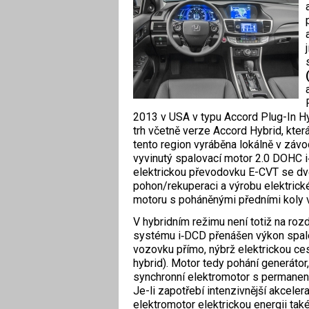
2013 v USA v typu Accord Plug-In Hy
trh včetně verze Accord Hybrid, kter
tento region vyráběna lokálně v záv
vyvinutý spalovací motor 2.0 DOHC 
elektrickou převodovku E-CVT se dvě
pohon/rekuperaci a výrobu elektrick
motoru s poháněnými předními koly 
V hybridním režimu není totiž na roz
systému i‑DCD přenášen výkon spal
vozovku přímo, nýbrž elektrickou ce
hybrid). Motor tedy pohání generátor,
synchronní elektromotor s permane
Je-li zapotřebí intenzivnější akceler
elektromotor elektrickou energii tak