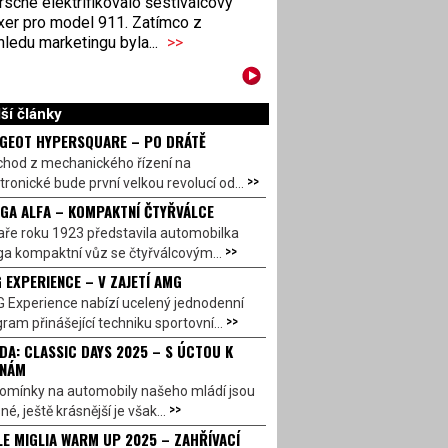
sche elektrifikovalo šestiválcový
xer pro model 911. Zatímco z
ledu marketingu byla...
>>
ší články
GEOT HYPERSQUARE – PO DRÁTĚ
chod z mechanického řízení na
>>
tronické bude první velkou revolucí od...
GA ALFA – KOMPAKTNÍ ČTYŘVÁLCE
aře roku 1923 představila automobilka
>>
a kompaktní vůz se čtyřválcovým...
 EXPERIENCE – V ZAJETÍ AMG
 Experience nabízí ucelený jednodenní
>>
ram přinášející techniku sportovní...
DA: CLASSIC DAYS 2025 – S ÚCTOU K
INÁM
omínky na automobily našeho mládí jsou
>>
né, ještě krásnější je však...
LE MIGLIA WARM UP 2025 – ZAHŘÍVACÍ