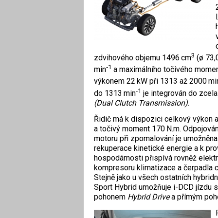
3
zdvihového objemu 1496 cm
(ø 73,
‑1
min
a maximálního točivého momen
výkonem 22 kW při 1313 až 2000 mi
‑1
do 1313 min
je integrován do zce
(Dual Clutch Transmission)
.
Řidič má k dispozici celkový výkon 
a točivý moment 170 N.m. Odpojová
motoru při zpomalování je umožněna 
rekuperace kinetické energie a k pr
hospodárnosti přispívá rovněž elekt
kompresoru klimatizace a čerpadla c
Stejně jako u všech ostatních hybri
Sport Hybrid umožňuje i-DCD jízdu 
pohonem
Hybrid Drive
a přímým poh