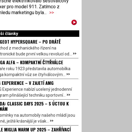
sche elektrifikovalo šestiválcový
xer pro model 911. Zatímco z
ledu marketingu byla...
>>
ší články
GEOT HYPERSQUARE – PO DRÁTĚ
chod z mechanického řízení na
>>
tronické bude první velkou revolucí od...
GA ALFA – KOMPAKTNÍ ČTYŘVÁLCE
aře roku 1923 představila automobilka
>>
a kompaktní vůz se čtyřválcovým...
 EXPERIENCE – V ZAJETÍ AMG
 Experience nabízí ucelený jednodenní
>>
ram přinášející techniku sportovní...
DA: CLASSIC DAYS 2025 – S ÚCTOU K
INÁM
omínky na automobily našeho mládí jsou
>>
né, ještě krásnější je však...
LE MIGLIA WARM UP 2025 – ZAHŘÍVACÍ