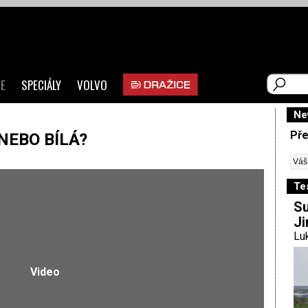
E
SPECIÁLY
VOLVO
Ne
Pře
NEBO BÍLÁ?
Te
Su
Ji
Luk
Video