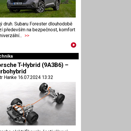
ný druh. Subaru Forester dlouhodobě
zí především na bezpečnost, komfort
niverzální...
>>
chnika
rsche T-Hybrid (9A3B6) –
rbohybrid
tr Hanke 16.07.2024 13:32