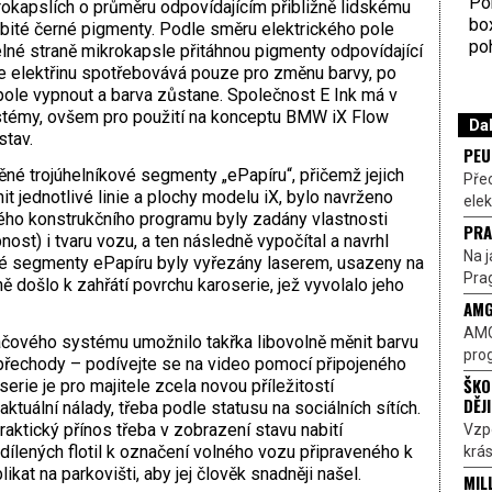
Por
rokapslích o průměru odpovídajícím přibližně lidskému
bo
abité černé pigmenty. Podle směru elektrického pole
poh
telné straně mikrokapsle přitáhnou pigmenty odpovídající
e elektřinu spotřebovává pouze pro změnu barvy, po
pole vypnout a barva zůstane. Společnost E Ink má v
systémy, ovšem pro použití na konceptu BMW iX Flow
Dal
stav.
PEU
ěné trojúhelníkové segmenty „ePapíru“, přičemž jejich
Pře
t jednotlivé linie a plochy modelu iX, bylo navrženo
elek
ého konstrukčního programu byly zadány vlastnosti
PRA
nost) i tvaru vozu, a ten následně vypočítal a navrhl
Na j
livé segmenty ePapíru byly vyřezány laserem, usazeny na
Prag
ě došlo k zahřátí povrchu karoserie, jež vyvolalo jeho
AMG
AMG
tačového systému umožnilo takřka libovolně měnit barvu
prog
í přechody – podívejte se na video pomocí připojeného
ŠKO
ie je pro majitele zcela novou příležitostí
DĚJ
ktuální nálady, třeba podle statusu na sociálních sítích.
aktický přínos třeba v zobrazení stavu nabití
Vzp
ílených flotil k označení volného vozu připraveného k
krás
kat na parkovišti, aby jej člověk snadněji našel.
MIL