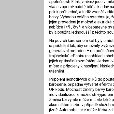
společnosti E Ink, v němž jsou v mik
vlasu záporně nabité bílé a kladně n
pak k průhledné, a tudíž zvenčí vidi
barvy. Výhodou celého systému je, ž
jejím provedení je možné elektrické 
nabídce i tří-, čtyř- a vícebarevné 
byla použita jednodušší z těchto sou
Na povrch karoserie a kol byly umíst
uspořádání tak, aby umožnily zvýrazni
generativní metodou – do počítačov
trojúhelníků ePapíru (například i oheb
jejich optimální rozmístění. Jednot
místo a připojeny k napájení. Následn
utěsnění.
Připojení jednotlivých dílků do počí
karoserie, případně vytvářet efektn
QR kódu. Možnost změny barvy karoser
individualizace a možností vyjádření a
Změna barvy ale může mít ale také pr
akumulátoru nebo v případě služeb sd
jízdě. Automobil také může třeba zabli