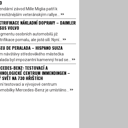
O
ndární závod Mille Miglia patří k
>>
restižnějším veteránským rallye...
KTRIFIKACE NÁKLADNÍ DOPRAVY – DAIMLER
SUS VOLVO
egmentu osobních automobilů již
>>
trifikace pomalu, ale jistě sílí. Nyní...
EU DE PERALADA – HISPANO SUIZA
em návštěvy středověkého městečka
>>
lada byl impozantní kamenný hrad se...
CEDES-BENZ: TESTOVACÍ A
HNOLOGICKÉ CENTRUM IMMENDINGEN –
Ý SVĚT NA 730 HŘIŠTÍCH
ní testovací a vývojové centrum
>>
omobilky Mercedes-Benz je umístěno...