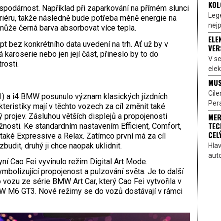
KOL
podárnost. Například při zaparkování na přímém slunci
Lege
teriéru, takže následně bude potřeba méně energie na
nejp
může černá barva absorbovat více tepla.
ELE
 bez konkrétního data uvedení na trh. Ať už by v
VER
karoserie nebo jen její část, přineslo by to do
V s
rosti.
elek
MUS
Cíl
1) a i4 BMW posunulo význam klasických jízdních
Pera
teristiky mají v těchto vozech za cíl změnit také
ý projev. Zásluhou větších displejů a propojenosti
MER
TEC
nosti. Ke standardním nastavením Efficient, Comfort,
CEL
také Expressive a Relax. Zatímco první má za cíl
udit, druhý ji chce naopak uklidnit.
Hlav
aut
í Cao Fei vyvinulo režim Digital Art Mode.
ymbolizující propojenost a pulzování světa. Je to další
o vozu ze série BMW Art Car, který Cao Fei vytvořila v
W M6 GT3. Nové režimy se do vozů dostávají v rámci