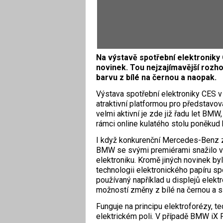
Na výstavě spotřební elektroniky
novinek. Tou nejzajímavější rozho
barvu z bílé na černou a naopak.
Výstava spotřební elektroniky CES v 
atraktivní platformou pro představov
velmi aktivní je zde již řadu let BMW
rámci online kulatého stolu poněkud b
I když konkurenční Mercedes-Benz z
BMW se svými premiérami snažilo víc
elektroniku. Kromě jiných novinek by
technologii elektronického papíru sp
používaný například u displejů elekt
možností změny z bílé na černou a s
Funguje na principu elektroforézy, t
elektrickém poli. V případě BMW iX