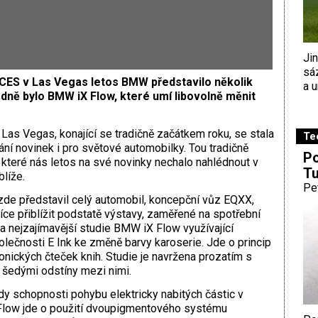
Ji
sá
 CES v Las Vegas letos BMW představilo několik
a u
dně bylo BMW iX Flow, které umí libovolně měnit
Las Vegas, konající se tradičně začátkem roku, se stala
Te
ání novinek i pro světové automobilky. Tou tradičně
Po
, které nás letos na své novinky nechalo nahlédnout v
Tu
líže.
Pe
de představil celý automobil, koncepční vůz EQXX,
e přiblížit podstatě výstavy, zaměřené na spotřební
la nejzajímavější studie BMW iX Flow využívající
olečnosti E Ink ke změně barvy karoserie. Jde o princip
ronických čteček knih. Studie je navržena prozatím s
 šedými odstíny mezi nimi.
edy schopnosti pohybu elektricky nabitých částic v
 Flow jde o použití dvoupigmentového systému