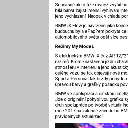
Současně ale může rovněž zvýšit hos
bílá barva zajistí menší vyhřívání in
jeho vychlazení. Naopak v chladu po
BMW iX Flow je navrženo jako koncept
budoucnu byla ePapírem pokryta celá 
automobilového světa opět více pest
Režimy My Modes
S elektrickým BMW iX (viz AR 12/’2
režimů. Kromě nastavení jízdní charak
atmosféru v interiéru a jeho akustick
celého vozu se tak objevují nové mož
Sport a Personal tak brzdy přibydou 
úpravou barvy a grafiky posádku povzb
BMW ve spolupráci s čínskou umělkyn
Jde o originální pohyblivou grafiku s
druh spolupráce po tvorbě virtuálníh
roce 2017 na základě závodního BM
pravidelných aktualizací.