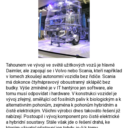
Tahounem ve vývoji ve světě užitkových vozů je hlavně
Daimler, ale zapojují se i Volvo nebo Scania, kteří například
v lomech zkoušejí autonomní vozidla bez řidiče. Scania
má dokonce čtyřnápravový oboustranný sklápěč bez
budky. Výše zmíněné je v IT hantýrce jen software, ale
tomu musí odpovídat i hardware. V konstrukci vozidel je
vývoj zřejmý, směřující od fosilních paliv k biologickým a k
alternativním pohonům, zejména k pohonům hybridním a
čistě elektrickým. Všichni výrobci dnes takováto řešení již
nabízejí. Postoupil i vývoj komponent pro čistě elektrické
a hybridní soustavy. Stále však jde o řešení drahá, ke
kterým uživatel přistoupí jen tehdy, je-li k tomu