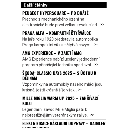
Další články
PEUGEOT HYPERSQUARE – PO DRÁTĚ
Přechod z mechanického řízení na
>>
elektronické bude první velkou revolucí od...
PRAGA ALFA – KOMPAKTNÍ ČTYŘVÁLCE
Na jaře roku 1923 představila automobilka
>>
Praga kompaktní vůz se čtyřválcovým...
AMG EXPERIENCE – V ZAJETÍ AMG
AMG Experience nabízí ucelený jednodenní
>>
program přinášející techniku sportovní...
ŠKODA: CLASSIC DAYS 2025 – S ÚCTOU K
DĚJINÁM
Vzpomínky na automobily našeho mládí jsou
>>
krásné, ještě krásnější je však...
MILLE MIGLIA WARM UP 2025 – ZAHŘÍVACÍ
KOLO
Legendární závod Mille Miglia patří k
>>
nejprestižnějším veteránským rallye...
ELEKTRIFIKACE NÁKLADNÍ DOPRAVY – DAIMLER