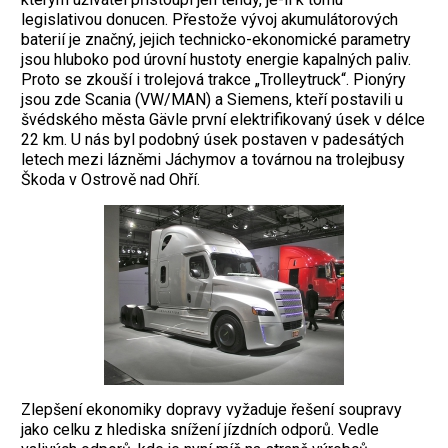
legislativou donucen. Přestože vývoj akumulátorových
baterií je značný, jejich technicko-ekonomické parametry
jsou hluboko pod úrovní hustoty energie kapalných paliv.
Proto se zkouší i trolejová trakce „Trolleytruck“. Pionýry
jsou zde Scania (VW/MAN) a Siemens, kteří postavili u
švédského města Gävle první elektrifikovaný úsek v délce
22 km. U nás byl podobný úsek postaven v padesátých
letech mezi lázněmi Jáchymov a továrnou na trolejbusy
Škoda v Ostrově nad Ohří.
Zlepšení ekonomiky dopravy vyžaduje řešení soupravy
jako celku z hlediska snížení jízdních odporů. Vedle