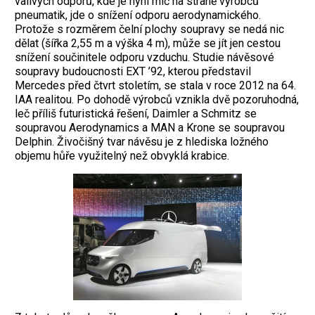
valivých odporů, kde je nyní míč na straně výrobců
pneumatik, jde o snížení odporu aerodynamického.
Protože s rozměrem čelní plochy soupravy se nedá nic
dělat (šířka 2,55 m a výška 4 m), může se jít jen cestou
snížení součinitele odporu vzduchu. Studie návěsové
soupravy budoucnosti EXT ’92, kterou představil
Mercedes před čtvrt stoletím, se stala v roce 2012 na 64.
IAA realitou. Po dohodě výrobců vznikla dvě pozoruhodná,
leč příliš futuristická řešení, Daimler a Schmitz se
soupravou Aerodynamics a MAN a Krone se soupravou
Delphin. Živočišný tvar návěsu je z hlediska ložného
objemu hůře využitelný než obvyklá krabice.