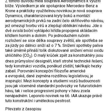
Z tohoto důvodu měla souprava Aerodynamics k využití
blíže. Výsledkem je ale spolupráce Mercedes-Benz a
Krone a prakticky využitelnou novinkou je nová souprava
Dynamics, charakterizovaná kryty boků a montáží
aerodynamických prvků na zadní čelo skříňového návěsu,
jež omezují tvorbu vírů a zlepšují obtékání návěsu. Jde o
dvě svislá boční vyklápěcí křídla propojená skládacím
křídlem horním a dolním. Po jednoduchém ručním
rozložení se sice délka soupravy zvětší, ale spotřeba se
za jízdy po dálnici sníží až o 7 %. Snížení spotřeby paliva
také úměrně přináší tolik diskutované snížení emisí oxidu
uhličitého (CO
). O malý krůček zpět za konstruktéry jsou
2
dnes průmysloví designéři, kteří strohé technické řešení,
tedy konstrukci vozidla, poněkud zlidští, takříkajíc hezky
zabalí. Porovnání koncepční filozofie americké
a evropské, dané zejména rozdílnou legislativou, je
inspirující. Mezi koncepty a studiemi vozů budoucnosti
jsou jak víceméně standardní podvozky ve futuristickém
hávu, tak i velice progresivní pohony v hávu zcela
nenápadném. Leporelo novinek na 66. IAA ukazuje právě
tuto konstrukční i uměleckou pestrost.
Převzato z časopisu