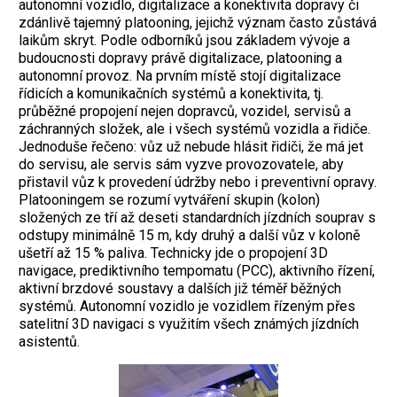
autonomní vozidlo, digitalizace a konektivita dopravy či
zdánlivě tajemný platooning, jejichž význam často zůstává
laikům skryt. Podle odborníků jsou základem vývoje a
budoucnosti dopravy právě digitalizace, platooning a
autonomní provoz. Na prvním místě stojí digitalizace
řídicích a komunikačních systémů a konektivita, tj.
průběžné propojení nejen dopravců, vozidel, servisů a
záchranných složek, ale i všech systémů vozidla a řidiče.
Jednoduše řečeno: vůz už nebude hlásit řidiči, že má jet
do servisu, ale servis sám vyzve provozovatele, aby
přistavil vůz k provedení údržby nebo i preventivní opravy.
Platooningem se rozumí vytváření skupin (kolon)
složených ze tří až deseti standardních jízdních souprav s
odstupy minimálně 15 m, kdy druhý a další vůz v koloně
ušetří až 15 % paliva. Technicky jde o propojení 3D
navigace, prediktivního tempomatu (PCC), aktivního řízení,
aktivní brzdové soustavy a dalších již téměř běžných
systémů. Autonomní vozidlo je vozidlem řízeným přes
satelitní 3D navigaci s využitím všech známých jízdních
asistentů.