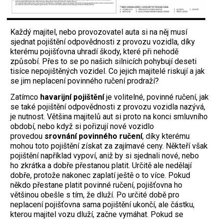
Každý majitel, nebo provozovatel auta si na něj musí
sjednat pojištění odpovědnosti z provozu vozidla, díky
kterému pojišťovna uhradí škody, které při nehodě
způsobí. Přes to se po našich silnicích pohybují deseti
tisíce nepojištěných vozidel. Co jejich majitelé riskují a jak
se jim neplacení povinného ručení prodraží?
Zatímco
havarijní pojištění
je volitelné, povinné ručení, jak
se také pojištění odpovědnosti z provozu vozidla nazývá,
je nutnost. Většina majitelů aut si proto na konci smluvního
období, nebo když si pořizují nové vozidlo
provedou
srovnání povinného ručení
, díky kterému
mohou toto pojištění získat za zajímavé ceny. Někteří však
pojištění například vypoví, aniž by si sjednali nové, nebo
ho zkrátka a dobře přestanou platit. Určitě ale nedělají
dobře, protože nakonec zaplatí ještě o to více. Pokud
někdo přestane platit povinné ručení, pojišťovna ho
většinou obešle s tím, že dluží. Po určité době pro
neplacení pojišťovna sama pojištění ukončí, ale částku,
kterou majitel vozu dluží, začne vymáhat. Pokud se