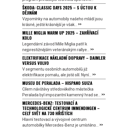
ŠKODA: CLASSIC DAYS 2025 – S ÚCTOU K
DĚJINÁM
Vzpomínky na automobily našeho mládí jsou
>>
krásné, ještě krásnější je však...
MILLE MIGLIA WARM UP 2025 – ZAHŘÍVACÍ
KOLO
Legendární závod Mille Miglia patří k
>>
nejprestižnějším veteránským rallye...
ELEKTRIFIKACE NÁKLADNÍ DOPRAVY – DAIMLER
VERSUS VOLVO
V segmentu osobních automobilů již
>>
elektrifikace pomalu, ale jistě sílí. Nyní...
MUSEU DE PERALADA – HISPANO SUIZA
Cílem návštěvy středověkého městečka
>>
Peralada byl impozantní kamenný hrad se...
MERCEDES-BENZ: TESTOVACÍ A
TECHNOLOGICKÉ CENTRUM IMMENDINGEN –
CELÝ SVĚT NA 730 HŘIŠTÍCH
Hlavní testovací a vývojové centrum
>>
automobilky Mercedes-Benz je umístěno...