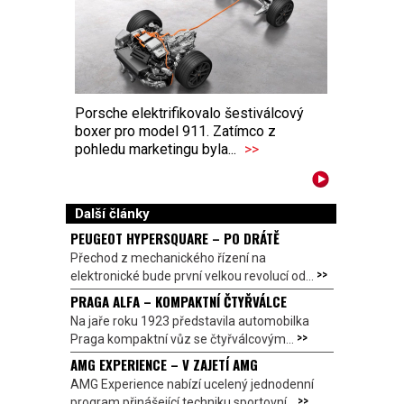
Porsche elektrifikovalo šestiválcový
boxer pro model 911. Zatímco z
pohledu marketingu byla...
>>
Další články
PEUGEOT HYPERSQUARE – PO DRÁTĚ
Přechod z mechanického řízení na
>>
elektronické bude první velkou revolucí od...
PRAGA ALFA – KOMPAKTNÍ ČTYŘVÁLCE
Na jaře roku 1923 představila automobilka
>>
Praga kompaktní vůz se čtyřválcovým...
AMG EXPERIENCE – V ZAJETÍ AMG
AMG Experience nabízí ucelený jednodenní
>>
program přinášející techniku sportovní...