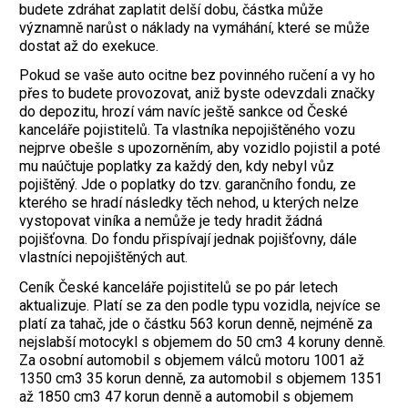
budete zdráhat zaplatit delší dobu, částka může
významně narůst o náklady na vymáhání, které se může
dostat až do exekuce.
Pokud se vaše auto ocitne bez povinného ručení a vy ho
přes to budete provozovat, aniž byste odevzdali značky
do depozitu, hrozí vám navíc ještě sankce od České
kanceláře pojistitelů. Ta vlastníka nepojištěného vozu
nejprve obešle s upozorněním, aby vozidlo pojistil a poté
mu naúčtuje poplatky za každý den, kdy nebyl vůz
pojištěný. Jde o poplatky do tzv. garančního fondu, ze
kterého se hradí následky těch nehod, u kterých nelze
vystopovat viníka a nemůže je tedy hradit žádná
pojišťovna. Do fondu přispívají jednak pojišťovny, dále
vlastníci nepojištěných aut.
Ceník České kanceláře pojistitelů se po pár letech
aktualizuje. Platí se za den podle typu vozidla, nejvíce se
platí za tahač, jde o částku 563 korun denně, nejméně za
nejslabší motocykl s objemem do 50 cm3 4 koruny denně.
Za osobní automobil s objemem válců motoru 1001 až
1350 cm3 35 korun denně, za automobil s objemem 1351
až 1850 cm3 47 korun denně a automobil s objemem