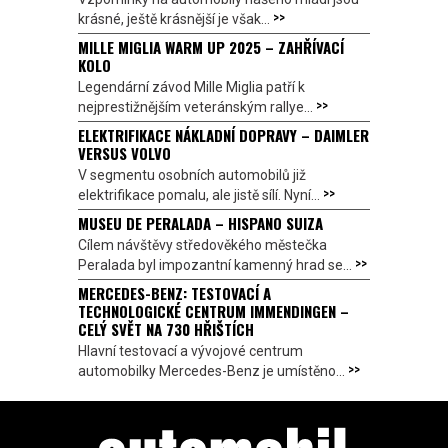
>>
krásné, ještě krásnější je však...
MILLE MIGLIA WARM UP 2025 – ZAHŘÍVACÍ
KOLO
Legendární závod Mille Miglia patří k
>>
nejprestižnějším veteránským rallye...
ELEKTRIFIKACE NÁKLADNÍ DOPRAVY – DAIMLER
VERSUS VOLVO
V segmentu osobních automobilů již
>>
elektrifikace pomalu, ale jistě sílí. Nyní...
MUSEU DE PERALADA – HISPANO SUIZA
Cílem návštěvy středověkého městečka
>>
Peralada byl impozantní kamenný hrad se...
MERCEDES-BENZ: TESTOVACÍ A
TECHNOLOGICKÉ CENTRUM IMMENDINGEN –
CELÝ SVĚT NA 730 HŘIŠTÍCH
Hlavní testovací a vývojové centrum
>>
automobilky Mercedes-Benz je umístěno...