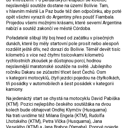
nejslavnější soutěže dostane na území Bolívie. Tam,
v hlavním městě La Paz bude též den odpočinku, aby poté
opět všichni vyrazili do Argentiny přes poušť Fiambala.
Projedou všemi možnými krásami, které severní Argentina
nabízí a soutěž zakončí ve městě Córdoba.
Pořadatelé slibují lítý boj hned od začátku v písečných
dunách, které by měly startovní pole prosít nebo alespoň
rozdělit ještě dřív, než dorazí do Bolívie. Téměř devět tisíc
kilometrů s více než čtyřmi tisícovkami kilometrů
rychlostních zkoušek je důstojnou porcí, hodnou
nejslavnější maratonské soutěže na světě. Jubilejního
ročníku Dakaru se zúčastní třicet šest Čechů. Osm
v kategorii motocyklů, čtyři jezdci pojedou na čtyřkolkách,
tři posádky v automobilech a šest posádek v kategorii
kamiony.
Na jedenáctý start se chystá na motocyklu David Pabiška
(KTM). Pozici nejlepšího českého soutěžáka na dvou
kolech bude obhajovat Ondřej Klymčiv (Husquarna).
Na trati uvidíme též Milana Engela (KTM), Rudolfa
Lhotského (KTM), Petra Vlčka (Husquarna), Jana
Veselého (KTM) a Jana Brabce (Yamaha). Poprvé pojede