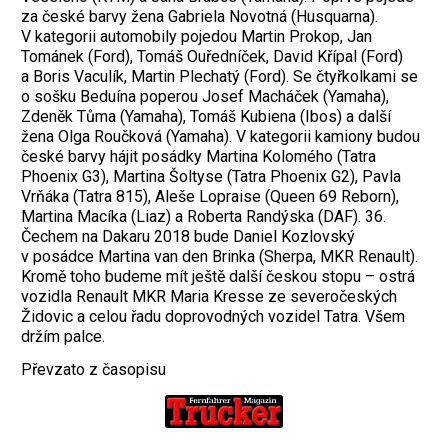
za české barvy žena Gabriela Novotná (Husquarna).
V kategorii automobily pojedou Martin Prokop, Jan
Tománek (Ford), Tomáš Ouředníček, David Křípal (Ford)
a Boris Vaculík, Martin Plechatý (Ford). Se čtyřkolkami se
o sošku Beduína poperou Josef Macháček (Yamaha),
Zdeněk Tůma (Yamaha), Tomáš Kubiena (Ibos) a další
žena Olga Roučková (Yamaha). V kategorii kamiony budou
české barvy hájit posádky Martina Kolomého (Tatra
Phoenix G3), Martina Šoltyse (Tatra Phoenix G2), Pavla
Vrňáka (Tatra 815), Aleše Lopraise (Queen 69 Reborn),
Martina Macíka (Liaz) a Roberta Randýska (DAF). 36.
Čechem na Dakaru 2018 bude Daniel Kozlovský
v posádce Martina van den Brinka (Sherpa, MKR Renault).
Kromě toho budeme mít ještě další českou stopu – ostrá
vozidla Renault MKR Maria Kresse ze severočeských
Židovic a celou řadu doprovodných vozidel Tatra. Všem
držím palce.
Převzato z časopisu