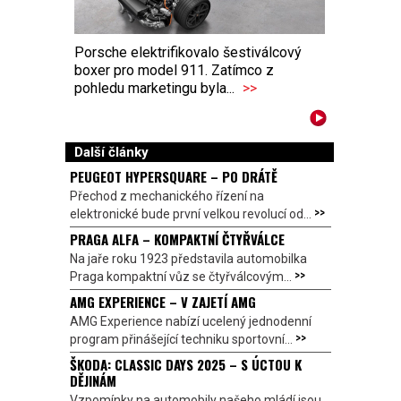
Porsche elektrifikovalo šestiválcový
boxer pro model 911. Zatímco z
pohledu marketingu byla...
>>
Další články
PEUGEOT HYPERSQUARE – PO DRÁTĚ
Přechod z mechanického řízení na
>>
elektronické bude první velkou revolucí od...
PRAGA ALFA – KOMPAKTNÍ ČTYŘVÁLCE
Na jaře roku 1923 představila automobilka
>>
Praga kompaktní vůz se čtyřválcovým...
AMG EXPERIENCE – V ZAJETÍ AMG
AMG Experience nabízí ucelený jednodenní
>>
program přinášející techniku sportovní...
ŠKODA: CLASSIC DAYS 2025 – S ÚCTOU K
DĚJINÁM
Vzpomínky na automobily našeho mládí jsou