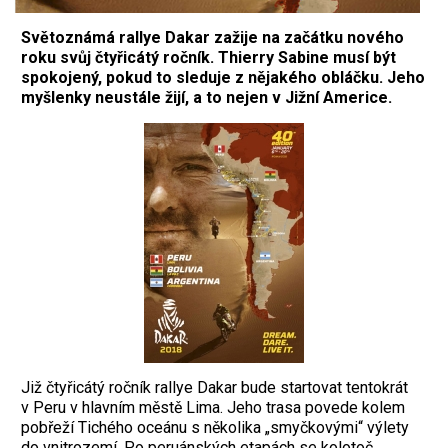
Světoznámá rallye Dakar zažije na začátku nového
roku svůj čtyřicátý ročník. Thierry Sabine musí být
spokojený, pokud to sleduje z nějakého obláčku. Jeho
myšlenky neustále žijí, a to nejen v Jižní Americe.
Již čtyřicátý ročník rallye Dakar bude startovat tentokrát
v Peru v hlavním městě Lima. Jeho trasa povede kolem
pobřeží Tichého oceánu s několika „smyčkovými“ výlety
do vnitrozemí. Po peruánských etapách se kolotoč