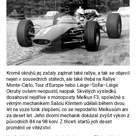
Kromě okruhů jej začaly zajímat také rallye, a tak se objevil
nejen v sousedních státech, ale také třeba na Rallye
Monte-Carlo, Tour d’Europe nebo Liège–Sofia–Liège.
Okruhy ovšem neopustil, naopak. Skvělých výsledků
dosahoval nejdříve s monoposty Melkus F3, společně s
věrným mechanikem Sašou Klimtem udělali během dvou
let na voze tolik zlepšení, co se nepodařilo Melkusům ani
za deset let. Jeho dvorní mechanik dokázal zvýšit výkon z
původních 84 na 98 koní. Z třiceti startů jich deset
proměnil ve vítězství.