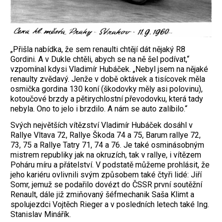
„Přišla nabídka, že sem renaulti chtějí dát nějaký R8
Gordini. A v Dukle chtěli, abych se na ně šel podívat,“
vzpomínal kdysi Vladimír Hubáček. „Nebyl jsem na nějaké
renaulty zvědavý. Jenže v době oktávek a tisícovek měla
osmička gordina 130 koní (škodovky měly asi polovinu),
kotoučové brzdy a pětirychlostní převodovku, která tady
nebyla. Ono to jelo i brzdilo. A nám se auto zalíbilo.“
Svých největších vítězství Vladimír Hubáček dosáhl v
Rallye Vltava 72, Rallye Škoda 74 a 75, Barum rallye 72,
73, 75 a Rallye Tatry 71, 74 a 76. Je také osminásobným
mistrem republiky jak na okruzích, tak v ral­lye, i vítězem
Poháru míru a přátelství. V podstatě můžeme prohlásit, že
jeho kariéru ovlivnili svým způsobem také čtyři lidé: Jiří
Somr, jemuž se podařilo dovézt do ČSSR první soutěžní
Renault, dále již zmiňovaný šéfmechanik Saša Klimt a
spolujezdci ­Vojtěch Rieger a v posledních letech také Ing.
Stanislav Minářík.