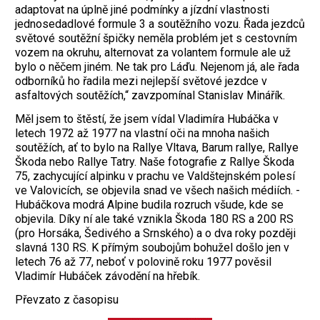
adaptovat na úplně jiné podmínky a jízdní vlastnosti
jednosedadlové formule 3 a soutěžního vozu. Řada jezdců
světové soutěžní špičky neměla problém jet s cestovním
vozem na okruhu, alternovat za volantem formule ale už
bylo o něčem jiném. Ne tak pro Láďu. Nejenom já, ale řada
odborníků ho řadila mezi nejlepší světové jezdce v
asfaltových soutěžích,“ zavzpomínal Stanislav Minářík.
Měl jsem to štěstí, že jsem vídal Vladimíra Hubáčka v
letech 1972 až 1977 na vlastní oči na mnoha našich
soutěžích, ať to bylo na Rallye Vltava, Barum rallye, Rallye
Škoda nebo Rallye Tatry. Naše fotografie z Rallye Škoda
75, zachycující alpinku v prachu ve Valdštejnském polesí
ve Valovicích, se ­objevila snad ve všech našich médiích. ­
Hubáčkova modrá Alpine budila rozruch všude, kde se
objevila. Díky ní ale také vznikla Škoda 180 RS a 200 RS
(pro Horsáka, Šedivého a Srnského) a o dva roky později
slavná 130 RS. K přímým soubojům bohužel došlo jen v
letech 76 až 77, neboť v polovině roku 1977 pověsil
Vladimír Hubáček závodění na hřebík.
Převzato z časopisu