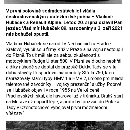
V první polovině sedmdesátých let vládla
československým soutěžím dvě jména – Vladimír
Hubáček a Renault Alpine. Letos 20. srpna oslavil Pan
jezdec Vladimír Hubáček 89. narozeniny a 3. září 2021
nás bohužel opustil.
Vladimír Hubáček se narodil v Nechanicích u Hradce
Králové, vyučil se u firmy Kříž v Praze a na vojnu nastoupil
do Plzně. To už měl ale za sebou zkušenosti s
motocyklem Rudge Ulster 500. V Plzni se dlouho neohřál
a díky náhodě se dostal do pražské Dukly. Tady se v tu
dobu stavěly tři sportovní automobily Střela 750, které
nahrazovaly starší typy HMV 1 a HMV 2, určené pro mladé
talentované závodníky – vojáky prezenční služby. Poprvé
se Hubáček objevil v roce 1955 na Velké ceně
Prachovských skal, ale havaroval už v tréninku. Druhý start
na Moravě už dopadl lépe, a proto byl pozván do Polska.
Tady v Czenstochové vybojoval první mezinárodní
vítězství.