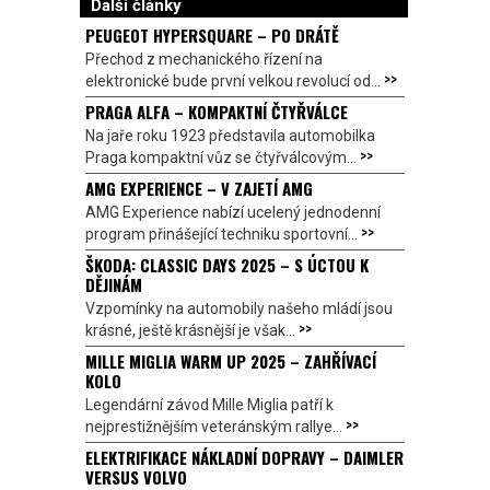
Další články
PEUGEOT HYPERSQUARE – PO DRÁTĚ
Přechod z mechanického řízení na
>>
elektronické bude první velkou revolucí od...
PRAGA ALFA – KOMPAKTNÍ ČTYŘVÁLCE
Na jaře roku 1923 představila automobilka
>>
Praga kompaktní vůz se čtyřválcovým...
AMG EXPERIENCE – V ZAJETÍ AMG
AMG Experience nabízí ucelený jednodenní
>>
program přinášející techniku sportovní...
ŠKODA: CLASSIC DAYS 2025 – S ÚCTOU K
DĚJINÁM
Vzpomínky na automobily našeho mládí jsou
>>
krásné, ještě krásnější je však...
MILLE MIGLIA WARM UP 2025 – ZAHŘÍVACÍ
KOLO
Legendární závod Mille Miglia patří k
>>
nejprestižnějším veteránským rallye...
ELEKTRIFIKACE NÁKLADNÍ DOPRAVY – DAIMLER
VERSUS VOLVO