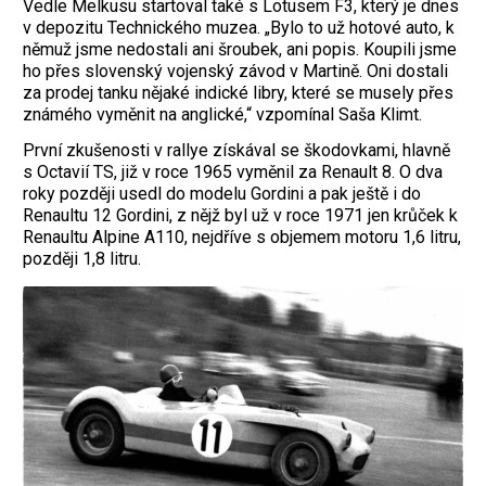
Vedle Melkusu startoval také s Lotusem F3, který je dnes
v depozitu Technického muzea. „Bylo to už hotové auto, k
němuž jsme nedostali ani šroubek, ani popis. Koupili jsme
ho přes slovenský vojenský závod v Martině. Oni dostali
za prodej tanku nějaké indické libry, které se musely přes
známého vyměnit na anglické,“ vzpomínal Saša Klimt.
První zkušenosti v rallye získával se škodovkami, hlavně
s Octavií TS, již v roce 1965 vyměnil za Renault 8. O dva
roky později usedl do modelu Gordini a pak ještě i do
Renaultu 12 Gordini, z nějž byl už v roce 1971 jen krůček k
Renaultu Alpine A110, nejdříve s objemem motoru 1,6 litru,
později 1,8 litru.