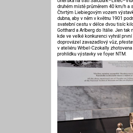
Uherska na trati Salcburk–Linec–Víd
druhém místě průměrem 40 km/h a s
Čtvrtým Liebiegovým vozem výstavky 
dubna, aby v něm v květnu 1901 podn
svatební cestu v délce dvou tisíc ki
Gotthard a Arlberg do Itálie. Jen ta
kde ve velké konkurenci vyhrál prvn
doprovázel zavazadlový vůz, přesta
v ateliéru Wrbel-Czokally zhotovena k
prohlídku výstavky ve foyer NTM.