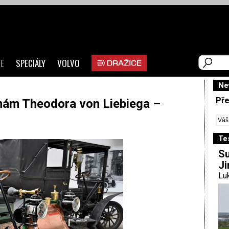
E
SPECIÁLY
VOLVO
Ne
Pře
nám Theodora von Liebiega –
Te
Su
Ji
Luk