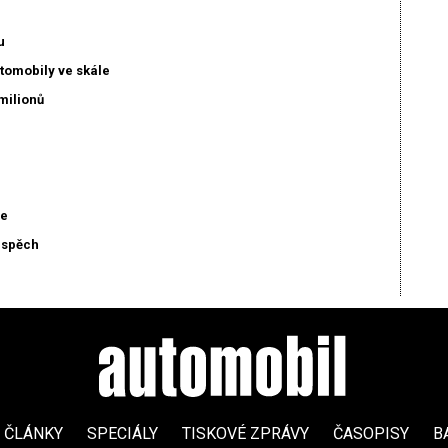
u
mobily ve skále
milionů
ce
úspěch
ČLÁNKY
SPECIÁLY
TISKOVÉ ZPRÁVY
ČASOPISY
B