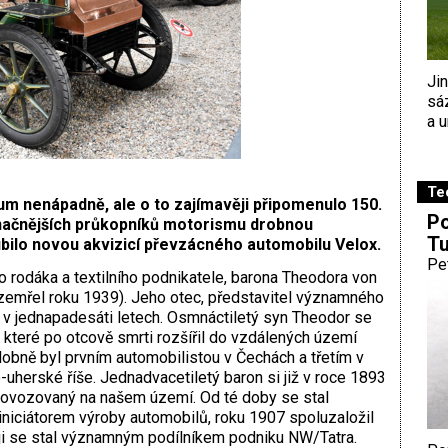
Ji
sá
a u
Te
 nenápadně, ale o to zajímavěji připomenulo 150.
Po
značnějších průkopníků motorismu drobnou
Tu
ubilo novou akvizicí převzácného automobilu Velox.
Pe
rodáka a textilního podnikatele, barona Theodora von
 (zemřel roku 1939). Jeho otec, představitel významného
 v jednapadesáti letech. Osmnáctiletý syn Theodor se
ů, které po otcově smrti rozšířil do vzdálených území
bně byl prvním automobilistou v Čechách a třetím v
-uherské říše. Jednadvacetiletý baron si již v roce 1893
 provozovaný na našem území. Od té doby se stal
niciátorem výroby automobilů, roku 1907 spoluzaložil
ěji se stal významným podílníkem podniku NW/Tatra.