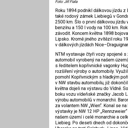
Foto: Jiří Fiala
Roku 1894 podnikl dálkovou jízdu z 
také rodový zámek Liebiegů v Gondorf
2500 km. Šlo o první dálkovou jízdu 
benzínu a 150 l vody na 100 km. Roku
závodit. Koncem května 1898 bojova
Lipsko. Kromě jiného zvítězil roku 1
v dálkových jízdách Nice–Draguigna
NTM vystavuje čtyři vozy spojené s ž
automobil vyrobený na našem území,
s ředitelem kopřivnické vagonky Hug
rozšíření výroby o automobily. Využ
pomohl Kopřivnickým s hladkým poří
v NW stavbu automobilu, již dokončili
května dojeli na výstavu do Vídně. So
boku vozu vídeňské značky Jacob Loh
výrobu automobilů v monarchii. Baro
za volantem NW „Wien“. Konal se na
výstavky je NW 12 HP „Rennzweier“ (
našem území i celé monarchie a celk
Liebieg. Po deseti dnech od dokonč