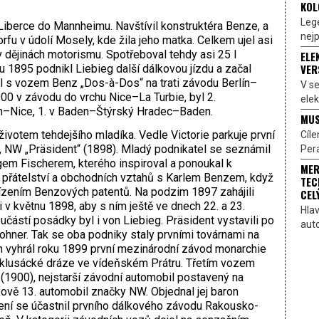
KOL
Lege
Liberce do Mannheimu. Navštívil konstruktéra Benze, a
nejp
u v údolí Mosely, kde žila jeho matka. Celkem ujel asi
v dějinách motorismu. Spotřeboval tehdy asi 25 l
ELE
VER
 1895 podnikl Liebieg další dálkovou jízdu a začal
l s vozem Benz „Dos-à-Dos“ na trati závodu Berlín–
V s
900 v závodu do vrchu Nice–La Turbie, byl 2.
elek
n–Nice, 1. v Baden–Štýrský Hradec–Baden.
MUS
ivotem tehdejšího mladíka. Vedle Victorie parkuje první
Cíl
 NW „Präsident“ (1898). Mladý podnikatel se seznámil
Pera
em Fischerem, kterého inspiroval a ponoukal k
MER
il přátelství a obchodních vztahů s Karlem Benzem, když
TEC
zením Benzových patentů. Na podzim 1897 zahájili
CEL
 v květnu 1898, aby s ním ještě ve dnech 22. a 23.
Hlav
učástí posádky byl i von Liebieg. Präsident vystavili po
aut
ner. Tak se oba podniky staly prvními továrnami na
n vyhrál roku 1899 první mezinárodní závod monarchie
 klusácké dráze ve vídeňském Prátru. Třetím vozem
1900), nejstarší závodní automobil postavený na
ově 13. automobil značky NW. Objednal jej baron
ení se účastnil prvního dálkového závodu Rakousko-