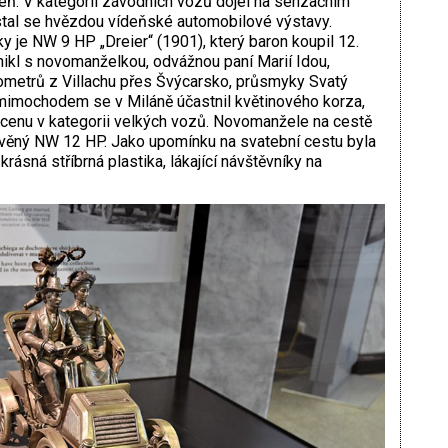
eň. V kategorii závodních vozů dojel na senzačním
tal se hvězdou vídeňské automobilové výstavy.
je NW 9 HP „Dreier“ (1901), který baron koupil 12.
ikl s novomanželkou, odvážnou paní Marií Idou,
lometrů z Villachu přes Švýcarsko, průsmyky Svatý
k mimochodem se v Miláně účastnil květinového korza,
í cenu v kategorii velkých vozů. Novomanžele na cestě
věný NW 12 HP. Jako upomínku na svatební cestu byla
rásná stříbrná plastika, lákající návštěvníky na