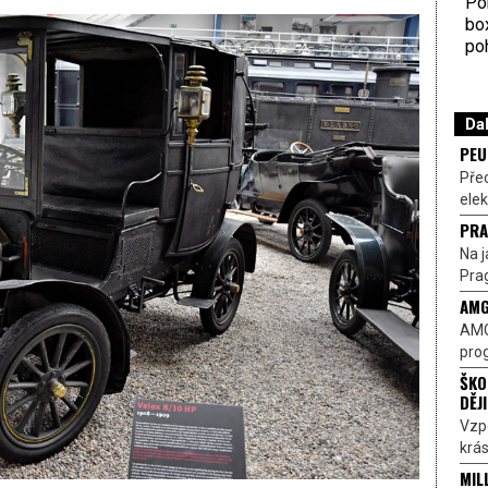
Por
bo
poh
Dal
PEU
Pře
elek
PRA
Na j
Prag
AMG
AMG
prog
ŠKO
DĚJ
Vzp
krás
MIL