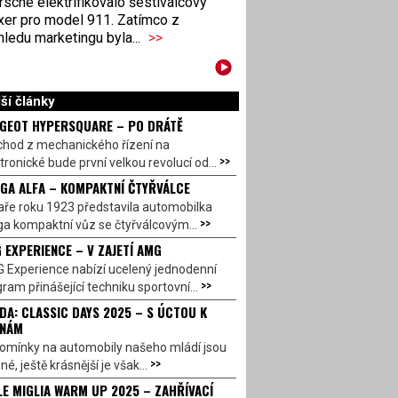
sche elektrifikovalo šestiválcový
xer pro model 911. Zatímco z
ledu marketingu byla...
>>
ší články
GEOT HYPERSQUARE – PO DRÁTĚ
chod z mechanického řízení na
>>
tronické bude první velkou revolucí od...
GA ALFA – KOMPAKTNÍ ČTYŘVÁLCE
aře roku 1923 představila automobilka
>>
a kompaktní vůz se čtyřválcovým...
 EXPERIENCE – V ZAJETÍ AMG
 Experience nabízí ucelený jednodenní
>>
ram přinášející techniku sportovní...
DA: CLASSIC DAYS 2025 – S ÚCTOU K
INÁM
omínky na automobily našeho mládí jsou
>>
né, ještě krásnější je však...
LE MIGLIA WARM UP 2025 – ZAHŘÍVACÍ