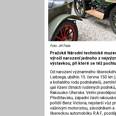
Foto: Jiří Fiala
Pražské Národní technické muzeum
výročí narození jednoho z nejvý
výstavkou, při které se též pochl
Od narození významného libereckého 
Liebiega, uběhlo 15. června 150 let
a bohatého rodu podnikatelů, zemřel
ujal řízení čtrnácti rodinných podnik
Rakousko-Uherska. Velmi pravděpodo
Předlitavsku, západní části rakousko
pořídil Benz Victoria, nejstarší vůz
vášnivým motoristou, závodníkem a i
libereckou automobilku R.A.F., pozd