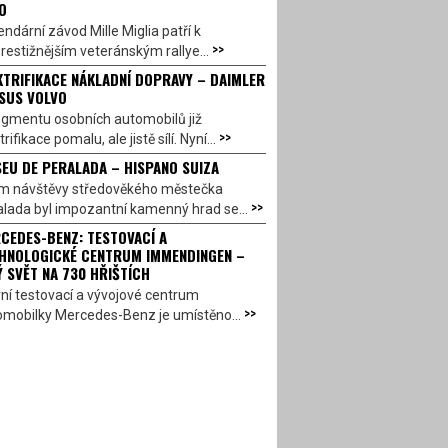
O
ndární závod Mille Miglia patří k
>>
restižnějším veteránským rallye...
KTRIFIKACE NÁKLADNÍ DOPRAVY – DAIMLER
SUS VOLVO
egmentu osobních automobilů již
>>
trifikace pomalu, ale jistě sílí. Nyní...
EU DE PERALADA – HISPANO SUIZA
em návštěvy středověkého městečka
>>
lada byl impozantní kamenný hrad se...
CEDES-BENZ: TESTOVACÍ A
HNOLOGICKÉ CENTRUM IMMENDINGEN –
Ý SVĚT NA 730 HŘIŠTÍCH
ní testovací a vývojové centrum
>>
omobilky Mercedes-Benz je umístěno...