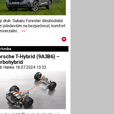
ný druh. Subaru Forester dlouhodobě
zí především na bezpečnost, komfort
niverzální...
>>
chnika
rsche T-Hybrid (9A3B6) –
rbohybrid
tr Hanke 16.07.2024 13:32