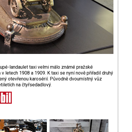
oupé-landaulet taxi velmi málo známé pražské
v letech 1908 a 1909. K taxi se nyní nově přiřadil druhý
ený otevřenou karosérií. Původně dvoumístný vůz
tiletích na čtyřsedadlový.