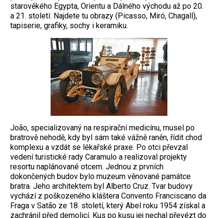
starověkého Egypta, Orientu a Dálného východu až po 20.
a 21. století. Najdete tu obrazy (Picasso, Miró, Chagall),
tapiserie, grafiky, sochy i keramiku.
João, specializovaný na respirační medicínu, musel po
bratrově nehodě, kdy byl sám také vážně raněn, řídit chod
komplexu a vzdát se lékařské praxe. Po otci převzal
vedení turistické rady Caramulo a realizoval projekty
resortu naplánované otcem. Jednou z prvních
dokončených budov bylo muzeum věnované památce
bratra. Jeho architektem byl Alberto Cruz. Tvar budovy
vychází z poškozeného kláštera Convento Franciscano da
Fraga v Satão ze 18. století, který Abel roku 1954 získal a
zachránil před demolicí. Kus po kusu jej nechal převézt do