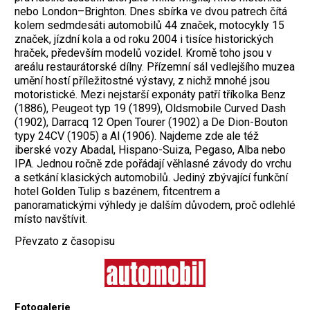
nebo London–Brighton. Dnes sbírka ve dvou patrech čítá
kolem sedmdesáti automobilů 44 značek, motocykly 15
značek, jízdní kola a od roku 2004 i tisíce historických
hraček, především modelů vozidel. Kromě toho jsou v
areálu restaurátorské dílny. Přízemní sál vedlejšího muzea
umění hostí příležitostné výstavy, z nichž mnohé jsou
motoristické. Mezi nejstarší exponáty patří tříkolka Benz
(1886), Peugeot typ 19 (1899), Oldsmobile Curved Dash
(1902), Darracq 12 Open Tourer (1902) a De Dion-Bouton
typy 24CV (1905) a Al (1906). Najdeme zde ale též
iberské vozy Abadal, Hispano-Suiza, Pegaso, Alba nebo
IPA. Jednou ročně zde pořádají věhlasné závody do vrchu
a setkání klasických automobilů. Jediný zbývající funkční
hotel Golden Tulip s bazénem, fitcentrem a
panoramatickými výhledy je dalším důvodem, proč odlehlé
místo navštívit.
Převzato z časopisu
Fotogalerie