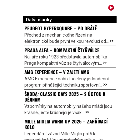
Další články
PEUGEOT HYPERSQUARE – PO DRÁTĚ
Přechod z mechanického řízení na
>>
elektronické bude první velkou revolucí od...
PRAGA ALFA – KOMPAKTNÍ ČTYŘVÁLCE
Na jaře roku 1923 představila automobilka
>>
Praga kompaktní vůz se čtyřválcovým...
AMG EXPERIENCE – V ZAJETÍ AMG
AMG Experience nabízí ucelený jednodenní
>>
program přinášející techniku sportovní...
ŠKODA: CLASSIC DAYS 2025 – S ÚCTOU K
DĚJINÁM
Vzpomínky na automobily našeho mládí jsou
>>
krásné, ještě krásnější je však...
MILLE MIGLIA WARM UP 2025 – ZAHŘÍVACÍ
KOLO
Legendární závod Mille Miglia patří k
>>