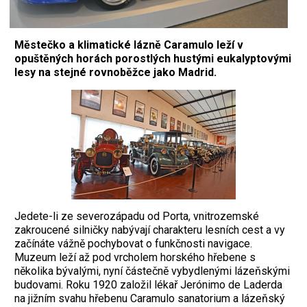
Městečko a klimatické lázně Caramulo leží v
opuštěných horách porostlých hustými eukalyptovými
lesy na stejné rovnoběžce jako Madrid.
J
edete-li ze severozápadu od Porta, vnitrozemské
zakroucené silničky nabývají charakteru lesních cest a vy
začínáte vážně pochybovat o funkčnosti navigace.
Muzeum leží až pod vrcholem horského hřebene s
několika bývalými, nyní částečně vybydlenými lázeňskými
budovami. Roku 1920 založil lékař Jerónimo de Laderda
na jižním svahu hřebenu Caramulo sanatorium a lázeňský