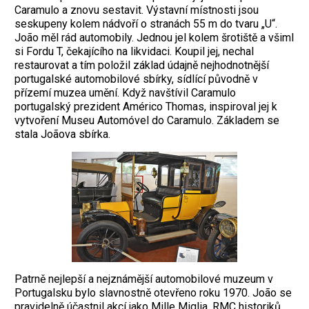
Caramulo a znovu sestavit. Výstavní místnosti jsou
seskupeny kolem nádvoří o stranách 55 m do tvaru „U“.
João měl rád automobily. Jednou jel kolem šrotiště a všiml
si Fordu T, čekajícího na likvidaci. Koupil jej, nechal
restaurovat a tím položil základ údajně nejhodnotnější
portugalské automobilové sbírky, sídlící původně v
přízemí muzea umění. Když navštívil Caramulo
portugalský prezident Américo Thomas, inspiroval jej k
vytvoření Museu Automóvel do Caramulo. Základem se
stala Joãova sbírka.
Patrně nejlepší a nejznámější automobilové muzeum v
Portugalsku bylo slavnostně otevřeno roku 1970. João se
pravidelně účastnil akcí jako Mille Miglia, RMC historiků