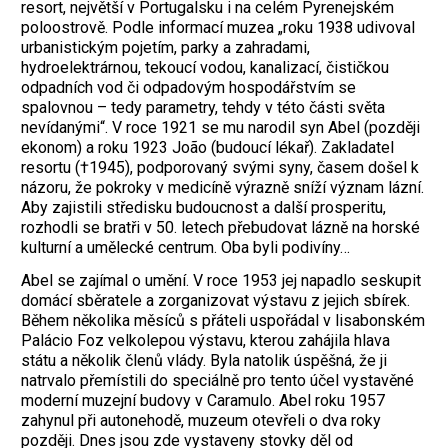
resort, největší v Portugalsku i na celém Pyrenejském
poloostrově. Podle informací muzea „roku 1938 udivoval
urbanistickým pojetím, parky a zahradami,
hydroelektrárnou, tekoucí vodou, kanalizací, čističkou
odpadních vod či odpadovým hospodářstvím se
spalovnou – tedy parametry, tehdy v této části světa
nevídanými“. V roce 1921 se mu narodil syn Abel (později
ekonom) a roku 1923 João (budoucí lékař). Zakladatel
resortu (†1945), podporovaný svými syny, časem došel k
názoru, že pokroky v medicíně výrazně sníží význam lázní.
Aby zajistili středisku budoucnost a další prosperitu,
rozhodli se bratři v 50. letech přebudovat lázně na horské
kulturní a umělecké centrum. Oba byli podivíny…
Abel se zajímal o umění. V roce 1953 jej napadlo seskupit
domácí sběratele a zorganizovat výstavu z jejich sbírek.
Během několika měsíců s přáteli uspořádal v lisabonském
Palácio Foz velkolepou výstavu, kterou zahájila hlava
státu a několik členů vlády. Byla natolik úspěšná, že ji
natrvalo přemístili do speciálně pro tento účel vystavěné
moderní muzejní budovy v Caramulo. Abel roku 1957
zahynul při autonehodě, muzeum otevřeli o dva roky
později. Dnes jsou zde vystaveny stovky děl od