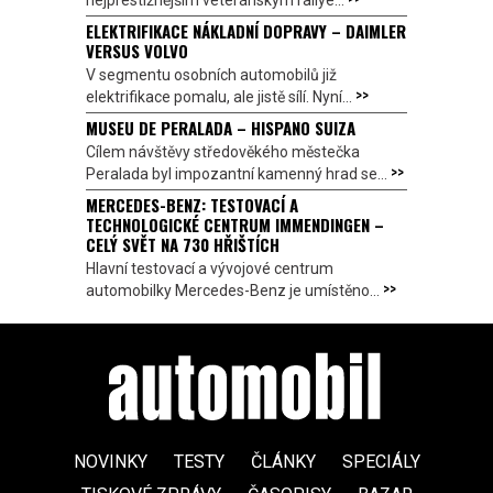
nejprestižnějším veteránským rallye...
ELEKTRIFIKACE NÁKLADNÍ DOPRAVY – DAIMLER
VERSUS VOLVO
V segmentu osobních automobilů již
>>
elektrifikace pomalu, ale jistě sílí. Nyní...
MUSEU DE PERALADA – HISPANO SUIZA
Cílem návštěvy středověkého městečka
>>
Peralada byl impozantní kamenný hrad se...
MERCEDES-BENZ: TESTOVACÍ A
TECHNOLOGICKÉ CENTRUM IMMENDINGEN –
CELÝ SVĚT NA 730 HŘIŠTÍCH
Hlavní testovací a vývojové centrum
>>
automobilky Mercedes-Benz je umístěno...
NOVINKY
TESTY
ČLÁNKY
SPECIÁLY