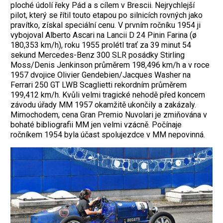
ploché údolí řeky Pád a s cílem v Brescii. Nejrychlejší
pilot, který se řítil touto etapou po silnicích rovných jako
pravítko, získal speciální cenu. V prvním ročníku 1954 ji
vybojoval Alberto Ascari na Lancii D 24 Pinin Farina (ø
180,353 km/h), roku 1955 prolétl trať za 39 minut 54
sekund Mercedes-Benz 300 SLR posádky Stirling
Moss/Denis Jenkinson průměrem 198,496 km/h a v roce
1957 dvojice Olivier Gendebien/Jacques Washer na
Ferrari 250 GT LWB Scaglietti rekordním průměrem
199,412 km/h. Kvůli velmi tragické nehodě před koncem
závodu úřady MM 1957 okamžitě ukončily a zakázaly.
Mimochodem, cena Gran Premio Nuvolari je zmiňována v
bohaté bibliografii MM jen velmi vzácně. Počínaje
ročníkem 1954 byla účast spolujezdce v MM nepovinná.