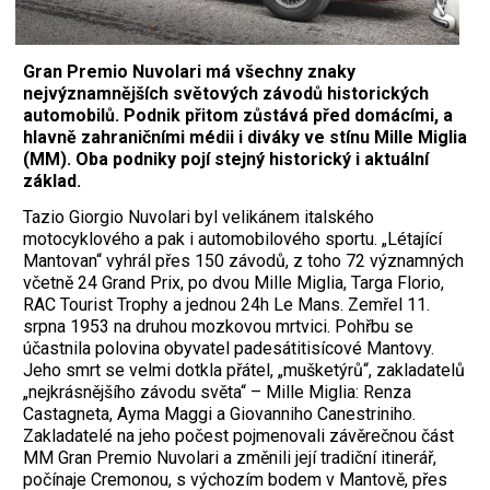
Gran Premio Nuvolari má všechny znaky
nejvýznamnějších světových závodů historických
automobilů. Podnik přitom zůstává před domácími, a
hlavně zahraničními médii i diváky ve stínu Mille Miglia
(MM). Oba podniky pojí stejný historický i aktuální
základ.
Tazio Giorgio Nuvolari byl velikánem italského
motocyklového a pak i automobilového sportu. „Létající
Mantovan“ vyhrál přes 150 závodů, z toho 72 významných
včetně 24 Grand Prix, po dvou Mille Miglia, Targa Florio,
RAC Tourist Trophy a jednou 24h Le Mans. Zemřel 11.
srpna 1953 na druhou mozkovou mrtvici. Pohřbu se
účastnila polovina obyvatel padesátitisícové Mantovy.
Jeho smrt se velmi dotkla přátel, „mušketýrů“, zakladatelů
„nejkrásnějšího závodu světa“ – Mille Miglia: Renza
Castagneta, Ayma Maggi a Giovanniho Canestriniho.
Zakladatelé na jeho počest pojmenovali závěrečnou část
MM Gran Premio Nuvolari a změnili její tradiční itinerář,
počínaje Cremonou, s výchozím bodem v Mantově, přes