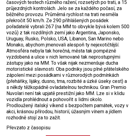
časových testech různého ražení, rozsetých po trati, a 15
průjezdných kontrolách. Jelo se za každého počasí, za
běžného provozu. Průměrná rychlost na trati nesměla
překročit 50 km/h. Ze 290 přihlášených posádek
pořadatelé vybrali 267 (na MM to obvykle bývá kolem 500
vozů) z tak rozdílných zemí jako Argentina, Japonsko,
Uruguay, Rusko, Polsko, USA, Libanon, San Marino nebo
Monako, abychom jmenovali alespoň ty nejexotičtější.
Atmosféra nebyla tak horečná, města tak pompézně
vyzdobená a ulice v nich lemované tak neprostupnými
zástupy jako na MM. To však nijak nezmenšuje ducha
motoristické slavnosti. Oba podniky jsou plné přátelského
zápolení mezi posádkami v různorodých podmínkách
(přeháňky, lijáky, dusno, tma, rozbité a úzké úseky cest) a
s někdy těžkopádně ovladatelnou technikou. Gran Premio
Nuvolari není tak upjatě prestižní jako MM. Lze si v klidu
vozidla prohlédnout a pohovořit s lidmi okolo.
Prodloužený italský víkend s bezpočtem památek, vozy v
akci, krásnou přírodou, historií, úžasným vínem a jídlem
rozhodně stojí za to zažít.
Převzato z časopisu