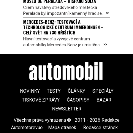
MUSEU DE PERALADA – HISPANO SUIZA
Cílem návštěvy středověkého městečka
>>
Peralada byl impozantní kamenný hrad se...
MERCEDES-BENZ: TESTOVACÍ A
TECHNOLOGICKÉ CENTRUM IMMENDINGEN –
CELÝ SVĚT NA 730 HŘIŠTÍCH
Hlavní testovací a vývojové centrum
>>
automobilky Mercedes-Benz je umístěno...
NOVINKY
TESTY
ČLÁNKY
SPECIÁLY
TISKOVÉ ZPRÁVY
ČASOPISY
BAZAR
NEWSLETTER
Všechna práva vyhrazena ©
|
2011 - 2026 Redakce
Automotorevue
|
Mapa stránek
|
Redakce stránek
|