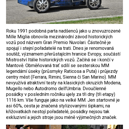
Roku 1991 podobná parta nadšenců jako u znovuzrozené
Mille Miglia obnovila mezinárodní závod historických
vozů pod názvem Gran Premio Nuvolari. Částečně je
spojují i stejní pořadatelé na trati. Dnes je renomovaná
soutěž, významem přerůstajícím hranice Evropy, součástí
Mistroství Itálie historických vozů. Začíná se i končí v
Mantově. Obměňovaná trať sdílí se sesterskou MM
legendární úseky (průsmyky Raticosa a Puta) i průjezdy
centry měst (Ferrara, Rimini, Sienna či San Marino). MM
nevyužívá atraktivní testy na klasických okruzích Modena,
Mugello nebo ­Autodromo dell’Umbria. Dvoučlenné
posádky v posledním ročníku ujely za tři dny (tři etapy)
1116 km. Vše funguje jako na velké MM. Jen startovné je
asi 60%, cesta je značená stylizovanými šipkami, na
křižovatkách nestojí pořadatelé, posádky nejsou tak
exkluzivní a jejich stroje jsou méně výjimečných značek.