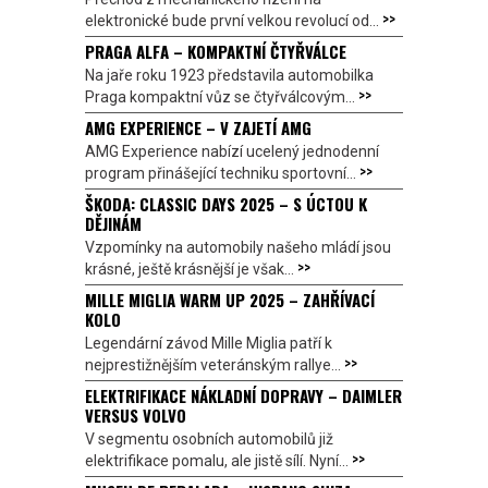
>>
elektronické bude první velkou revolucí od...
PRAGA ALFA – KOMPAKTNÍ ČTYŘVÁLCE
Na jaře roku 1923 představila automobilka
>>
Praga kompaktní vůz se čtyřválcovým...
AMG EXPERIENCE – V ZAJETÍ AMG
AMG Experience nabízí ucelený jednodenní
>>
program přinášející techniku sportovní...
ŠKODA: CLASSIC DAYS 2025 – S ÚCTOU K
DĚJINÁM
Vzpomínky na automobily našeho mládí jsou
>>
krásné, ještě krásnější je však...
MILLE MIGLIA WARM UP 2025 – ZAHŘÍVACÍ
KOLO
Legendární závod Mille Miglia patří k
>>
nejprestižnějším veteránským rallye...
ELEKTRIFIKACE NÁKLADNÍ DOPRAVY – DAIMLER
VERSUS VOLVO
V segmentu osobních automobilů již
>>
elektrifikace pomalu, ale jistě sílí. Nyní...