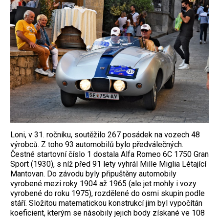
Loni, v 31. ročníku, soutěžilo 267 posádek na vozech 48
výrobců. Z toho 93 automobilů bylo předválečných.
Čestné startovní číslo 1 dostala Alfa Romeo 6C 1750 Gran
Sport (1930), s níž před 91 lety vyhrál Mille Miglia Létající
Mantovan. Do závodu byly připuštěny automobily
vyrobené mezi roky 1904 až 1965 (ale jet mohly i vozy
vyrobené do roku 1975), rozdělené do osmi skupin podle
stáří. Složitou matematickou konstrukcí jim byl vypočítán
koeficient, kterým se násobily jejich body získané ve 108