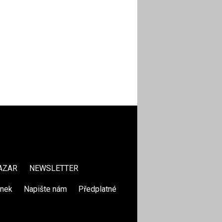
AZAR
NEWSLETTER
ánek
|
Napište nám
|
Předplatné
|