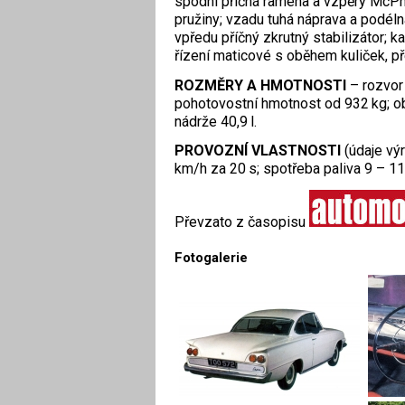
spodní příčná ramena a vzpěry McPh
pružiny; vzadu tuhá náprava a podéln
vpředu příčný zkrutný stabilizátor; 
řízení maticové s oběhem kuliček, p
ROZMĚRY A HMOTNOSTI
– rozvo
pohotovostní hmotnost od 932 kg; o
nádrže 40,9 l.
PROVOZNÍ VLASTNOSTI
(údaje vý
km/h za 20 s; spotřeba paliva 9 – 11
Převzato z časopisu
Fotogalerie