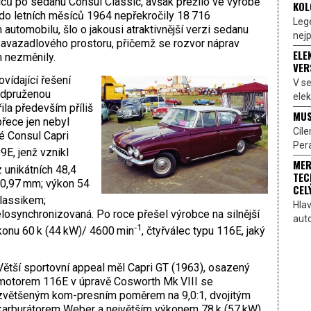
íců po sedanu Consul Classic, avšak přežilo ve výrobě
KOL
y do letních měsíců 1964 nepřekročily 18 716
Lege
automobilu, šlo o jakousi atraktivnější verzi sedanu
nejp
 zavazadlového prostoru, přičemž se rozvor náprav
ELE
 nezměnily.
VER
vídající řešení
V s
odpruženou
elek
ila především příliš
MUS
přece jen nebyl
Cíl
é Consul Capri
Pera
9E, jenž vznikl
MER
 unikátních 48,4
TEC
80,97 mm; výkon 54
CEL
lassikem;
Hlav
losynchronizovaná. Po roce přešel výrobce na silnější
aut
‑1
konu 60 k (44 kW)/ 4600 min
, čtyřválec typu 116E, jaký
Větší sportovní appeal měl Capri GT (1963), osazený
motorem 116E v úpravě Cosworth Mk VIII se
zvětšeným kom-presním poměrem na 9,0:1, dvojitým
karburátorem Weber a největším výkonem 78 k (57 kW),