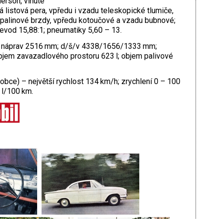
erson, vinuté
á listová pera, vpředu i vzadu teleskopické tlumiče,
kapalinové brzdy, vpředu kotoučové a vzadu bubnové;
řevod 15,88:1; pneumatiky 5,60 – 13.
r náprav 2516 mm; d/š/v 4338/1656/1333 mm;
bjem zavazadlového prostoru 623 l; objem palivové
robce) – největší rychlost 134 km/h; zrychlení 0 – 100
 l/100 km.