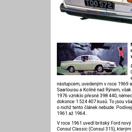
nástupcem, uvedeným v roce 1969 a
Saarlouisu a Kolíně nad Rýnem, však
1976 vzniklo přesně 398 440, němec
dokonce 1 524 407 kusů. To jsou vš
o nichž tento článek nebude. Podíve
1961 až 1964...
V roce 1961 uvedl britský Ford nový 
Consul Classic (Consul 315), kterým 