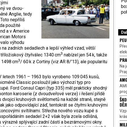
Por
kými
bo
ený ve dvou-
poh
něné Anglie, tedy
Toto nepříliš
rda použité
ond a v Americe
Dal
erican Motors
PEU
ovalo výhodu
Pře
h na zadních sedadlech a lepší výhled vzad; větší
elek
3
 tříložiskový čtyřválec 1340 cm
nabízel jen 54 k, takže
PRA
3
m 1498 cm
/ 60 k z Cortiny (viz AR 8/’13), ale popularitu
Na j
Prag
V letech 1961 – 1963 bylo vyrobeno 109 045 kusů,
AMG
nicméně Classic posloužil jako výchozí typ pro
AMG
kupé. Ford Consul Capri (typ 335) měl prakticky shodný
prog
ponton karoserie (z dvoudveřové verze) i řešení přídě
ŠKO
s dvojicí kruhových světlometů na každé straně, stejně
DĚJ
tak jako odpovídající záď, tentokrát se čtyřmi kruhovými
koncovými svítilnami. Střecha nového vozu kupé s
Vzp
uspořádáním sedadel 2+2 však byla zcela odlišná,
krás
s výrazně splývající zadní částí a bezrámovými okny.
MIL