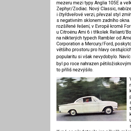
mezeru mezi typy Anglia 105E a vel
Zephyr/Zodiac. Nový Classic, nabíz
i čtyřdveřové verzi, převzal styl zmí
s negativním sklonem zadního okna. 
rozšířené řešení, v Evropě kromě Fo
u Citroënu Ami 6 i tříkolek Reliant/B
na některých typech Rambler od Am
Corporation a Mercury/Ford, poskyt
většího prostoru pro hlavy cestujícíc
popularitu si však nevydobylo. Navíc
byl po roce nahrazen pětiložiskový
to příliš nezvýšilo.