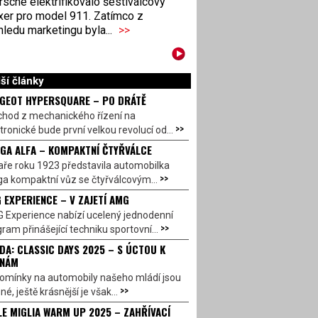
sche elektrifikovalo šestiválcový
xer pro model 911. Zatímco z
ledu marketingu byla...
>>
ší články
GEOT HYPERSQUARE – PO DRÁTĚ
chod z mechanického řízení na
>>
tronické bude první velkou revolucí od...
GA ALFA – KOMPAKTNÍ ČTYŘVÁLCE
aře roku 1923 představila automobilka
>>
a kompaktní vůz se čtyřválcovým...
 EXPERIENCE – V ZAJETÍ AMG
 Experience nabízí ucelený jednodenní
>>
ram přinášející techniku sportovní...
DA: CLASSIC DAYS 2025 – S ÚCTOU K
INÁM
omínky na automobily našeho mládí jsou
>>
né, ještě krásnější je však...
LE MIGLIA WARM UP 2025 – ZAHŘÍVACÍ