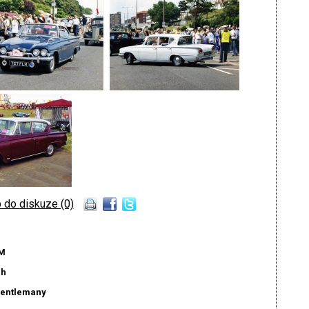
 do diskuze (0)
M
ch
gentlemany