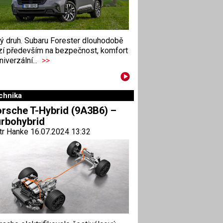
ný druh. Subaru Forester dlouhodobě
zí především na bezpečnost, komfort
niverzální...
>>
chnika
rsche T-Hybrid (9A3B6) –
rbohybrid
tr Hanke 16.07.2024 13:32