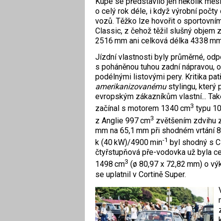
Kupé se představilo jen několik měs
o celý rok déle, i když výrobní počt
vozů. Těžko lze hovořit o sportovním 
Classic, z čehož těžil slušný objem
2516 mm ani celková délka 4338 mm
Jízdní vlastnosti byly průměrné, odpo
s poháněnou tuhou zadní nápravou, 
podélnými listovými pery. Kritika patř
amerikanizovanému
stylingu, který 
evropským zákazníkům vlastní... Tak
3
začínal s motorem 1340 cm
typu 10
3
z Anglie 997 cm
zvětšením zdvihu z
mm na 65,1 mm při shodném vrtání 
‑1
k (40 kW)/4900 min
byl shodný s C
čtyřstupňová pře-vodovka už byla ce
3
1498 cm
(ø 80,97 x 72,82 mm) o vý
se uplatnil v Cortině Super.