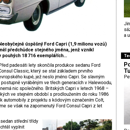
Ji
sá
a u
Neobyčejně úspěšný Ford Capri (1,9 milionu vozů)
měl předchůdce stejného jména, jenž vznikl
v pouhých 18 716 exemplářích...
Te
Po
Před padesáti lety skončila produkce sedanu Ford
Tu
Consul Classic, který se stal základem prvního
evropského kupé, jež neslo jméno Capri. Se slavným
Pe
 postupně vyráběným ve třech generacích v Halewoodu,
 nemá nic společného. Britských Capri v letech 1968 –
kých ve stejném období s prodloužením do roku 1986
ak automobily z projektu s kódovým označením Colt,
jme se však na zapomenutý Ford Consul Capri z let
sedan střední třídy
chtěl vyplnit