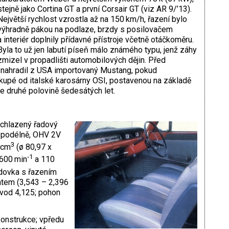
stejně jako Cortina GT a první Corsair GT (viz AR 9/’13).
Největší rychlost vzrostla až na 150 km/h, řazení bylo
výhradně pákou na podlaze, brzdy s posilovačem
a interiér doplnily přídavné přístroje včetně otáčkoměru.
Byla to už jen labutí píseň málo známého typu, jenž záhy
zmizel v propadlišti automobilových dějin. Před
 nahradil z USA importovaný Mustang, pokud
 kupé od italské karosárny OSI, postavenou na základě
druhé polovině šedesátých let.
 chlazený řadový
u podélně, OHV 2V
3
 cm
(ø 80,97 x
‑1
4600 min
a 110
odovka s řazením
ntem (3,543 – 2,396
evod 4,125; pohon
onstrukce; vpředu