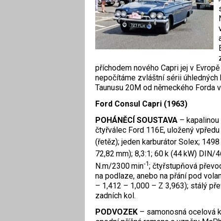
příchodem nového Capri jej v Evropě
nepočítáme zvláštní sérii úhledných
Taunusu 20M od německého Forda ve 
Ford Consul Capri
(1963)
POHÁNĚCÍ SOUSTAVA
– kapalinou
čtyřválec Ford 116E, uložený vpřed
(řetěz); jeden karburátor Solex; 1498
72,82 mm); 8,3:1; 60 k (44 kW) DIN/
‑1
N.m/2300 min
; čtyřstupňová přev
na podlaze, anebo na přání pod vola
– 1,412 – 1,000 – Z 3,963); stálý př
zadních kol.
PODVOZEK
– samonosná ocelová k