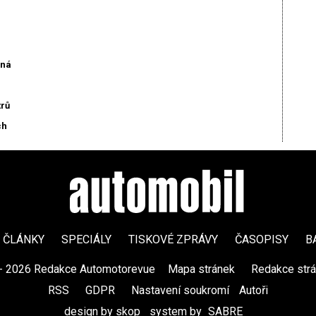
aná
trů
ch
ČLÁNKY
SPECIÁLY
TISKOVÉ ZPRÁVY
ČASOPISY
B
- 2026 Redakce Automotorevue
|
Mapa stránek
|
Redakce str
RSS
|
GDPR
|
Nastavení soukromí
Autoři
design by skop
|
system by
SABRE
|