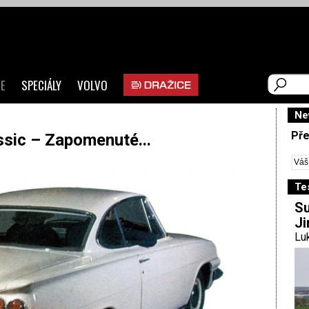
E
SPECIÁLY
VOLVO
Ne
Pře
ssic – Zapomenuté...
Te
Su
Ji
Luk