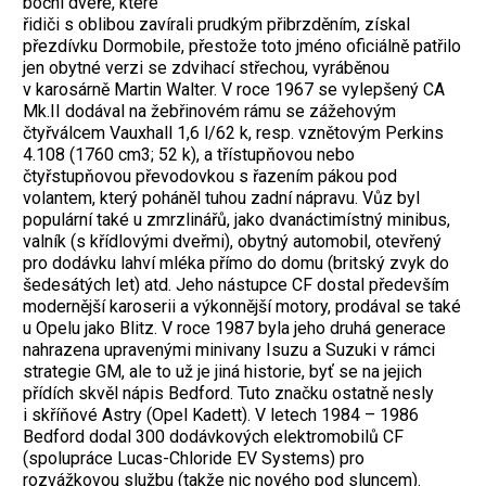
boční dveře, které
řidiči s oblibou zavírali prudkým přibrzděním, získal
přezdívku Dormobile, přestože toto jméno oficiálně patřilo
jen obytné verzi se zdvihací střechou, vyráběnou
v karosárně Martin Walter. V roce 1967 se vylepšený CA
Mk.II dodával na žebřinovém rámu se zážehovým
čtyřválcem Vauxhall 1,6 l/62 k, resp. vznětovým Perkins
4.108 (1760 cm3; 52 k), a třístupňovou nebo
čtyřstupňovou převodovkou s řazením pákou pod
volantem, který poháněl tuhou zadní nápravu. Vůz byl
populární také u zmrzlinářů, jako dvanáctimístný minibus,
valník (s křídlovými dveřmi), obytný automobil, otevřený
pro dodávku lahví mléka přímo do domu (britský zvyk do
šedesátých let) atd. Jeho nástupce CF dostal především
modernější karoserii a výkonnější motory, prodával se také
u Opelu jako Blitz. V roce 1987 byla jeho druhá generace
nahrazena upravenými minivany Isuzu a Suzuki v rámci
strategie GM, ale to už je jiná historie, byť se na jejich
přídích skvěl nápis Bedford. Tuto značku ostatně nesly
i skříňové Astry (Opel Kadett). V letech 1984 – 1986
Bedford dodal 300 dodávkových elektromobilů CF
(spolupráce Lucas-Chloride EV Systems) pro
rozvážkovou službu (takže nic nového pod sluncem).