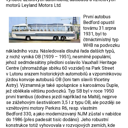
motorů Leyland Motors Ltd.
První autobus
Bedford opustil
továrnu 31.srpna
1931, byl to
čtrnáctimístný typ
WHB na podvozku
nákladního vozu. Následovala dlouhá řada dalších typů,
z nichž vyniká OB (1939 – 1951), nesmírně populární,
jehož sedmdesátiny předloni oslavilo Vauxhall Heritage
Centre (shromažďuje sbírku 60 vozidel) na Park Street
v Lutonu srazem historických automobilů a vzpomínkovou
jízdou konvoje autobusů OB (loni tam slavili třicetiny
Astry). Významná je také spolupráce s karosárnou Duple,
jež oblékala většinu podvozků. Typ SB byl v roce 1950
první trambus (dodnes jezdí například na Maltě), nejprve
se zážehovým šestiválcem 3,5 l z typu OB, ale později se
vznětovými motory Perkins R6, resp. vlastním
Bedford 330, a jako modernizovaný NJM zůstal v nabídce
do 1986 (přes padesát tisíc dodáno). Jeho robustní
konstrukce totiž vyhovovala v rozvojových zemích, kde