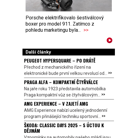
Porsche elektrifikovalo šestiválcový
boxer pro model 911. Zatímco z
pohledu marketingu byla...
>>
Další články
PEUGEOT HYPERSQUARE – PO DRÁTĚ
Přechod z mechanického řízení na
>>
elektronické bude první velkou revolucí od...
PRAGA ALFA – KOMPAKTNÍ ČTYŘVÁLCE
Na jaře roku 1923 představila automobilka
>>
Praga kompaktní vůz se čtyřválcovým...
AMG EXPERIENCE – V ZAJETÍ AMG
AMG Experience nabízí ucelený jednodenní
>>
program přinášející techniku sportovní...
ŠKODA: CLASSIC DAYS 2025 – S ÚCTOU K
DĚJINÁM
Vzpomínky na automobily našeho mládí jsou