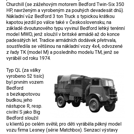
Churchill (se zážehovým motorem Bedford Twin-Six 350
HP, navrženým a vyrobeným za pouhých devadesát dnů).
Nákladní vůz Bedford 3 ton Truck s typickou krátkou
kapotou jezdil po válce také v Československu; na
základě dvoutunového typu vyvinul Bedford lehký terénní
model MWD, jenž sloužil v britské armádě až do konce
padesátých let. Tradice armádních dodávek přetrvala,
soustředila se většinou na nákladní vozy 4x4, odvozené
z řady TK (model M) a posledního modelu TM, jenž se
vyráběl od roku 1974.
Typ QL (za války
vyrobeno 52 tisíc)
byl prvním vozem
Bedford
s bezkapotovou
budkou, jeho
nástupce R, resp.
civilní S jako Big
Bedford sloužil
u klientů po celém světě; pro děti vyráběla pěkný model
vozu firma Lesney (série Matchbox). Senzací výstavy