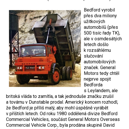
Bedford vyrobil
přes dva miliony
užitkových
automobilů (přes
500 tisíc řady TK),
ale v osmdesátých
letech došlo
k rozsáhlému
slučování
automobilových
značek. General
Motors tedy chtěl
nejprve spojit
Bedforda
s Leylandem, ale
britská vláda to zamítla, a tak jednoduše značku zrušil
a továrnu v Dunstable prodal. Americký koncern rozhodl,
že Bedford je příliš malý, aby mohl úspěšně vyrábět
v příštích letech. Od roku 1980 oddělená divize Bedford
Commercial Vehicles, součást General Motors Overseas
Commercial Vehicle Corp., byla prodána skupině David