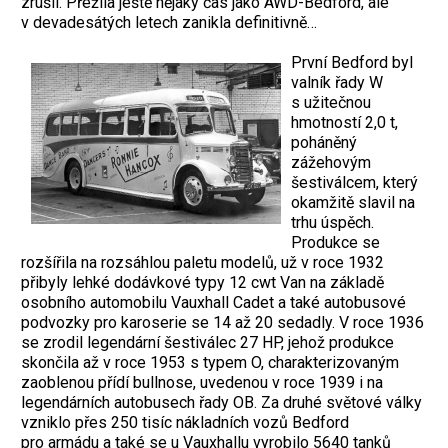
zrušil. Přežila ještě nějaký čas jako AWD-Bedford, ale
v devadesátých letech zanikla definitivně…
První Bedford byl
valník řady W
s užitečnou
hmotností 2,0 t,
poháněný
zážehovým
šestiválcem, který
okamžitě slavil na
trhu úspěch.
Produkce se
rozšířila na rozsáhlou paletu modelů, už v roce 1932
přibyly lehké dodávkové typy 12 cwt Van na základě
osobního automobilu Vauxhall Cadet a také autobusové
podvozky pro karoserie se 14 až 20 sedadly. V roce 1936
se zrodil legendární šestiválec 27 HP, jehož produkce
skončila až v roce 1953 s typem O, charakterizovaným
zaoblenou přídí bullnose, uvedenou v roce 1939 i na
legendárních autobusech řady OB. Za druhé světové války
vzniklo přes 250 tisíc nákladních vozů Bedford
pro armádu a také se u Vauxhallu vyrobilo 5640 tanků