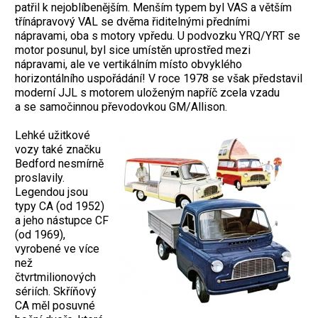
patřil k nejoblíbenějším. Menším typem byl VAS a větším
třínápravový VAL se dvěma řiditelnými předními
nápravami, oba s motory vpředu. U podvozku YRQ/YRT se
motor posunul, byl sice umístěn uprostřed mezi
nápravami, ale ve vertikálním místo obvyklého
horizontálního uspořádání! V roce 1978 se však představil
moderní JJL s motorem uloženým napříč zcela vzadu
a se samočinnou převodovkou GM/Allison.
Lehké užitkové
vozy také značku
Bedford nesmírně
proslavily.
Legendou jsou
typy CA (od 1952)
a jeho nástupce CF
(od 1969),
vyrobené ve více
než
čtvrtmilionových
sériích. Skříňový
CA měl posuvné