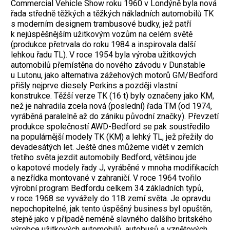
Commercial Vehicle Show roku 1960 v Londýně byla nová
řada středně těžkých a těžkých nákladních automobilů TK
s moderním designem trambusové budky, jež patří
k nejúspěšnějším užitkovým vozům na celém světě
(produkce přetrvala do roku 1984 a inspirovala další
lehkou řadu TL). V roce 1954 byla výroba užitkových
automobilů přemístěna do nového závodu v Dunstable
u Lutonu, jako alternativa zážehových motorů GM/Bedford
přišly nejprve diesely Perkins a později vlastní
konstrukce. Těžší verze TK (16 t) byly označeny jako KM,
než je nahradila zcela nová (poslední) řada TM (od 1974,
vyráběná paralelně až do zániku původní značky). Převzetí
produkce společností AWD-Bedford se pak soustředilo
na populárnější modely TK (KM) a lehký TL, jež přežily do
devadesátých let. Ještě dnes můžeme vidět v zemích
třetího světa jezdit automobily Bedford, většinou jde
o kapotové modely řady J, vyráběné v mnoha modifikacích
a nezřídka montované v zahraničí. V roce 1964 tvořilo
výrobní program Bedfordu celkem 34 základních typů,
v roce 1968 se vyvážely do 118 zemí světa. Je opravdu
nepochopitelné, jak tento úspěšný business byl opuštěn,
stejně jako v případě neméně slavného dalšího britského
výrobce užitkových automobilů, autobusů a vznětových