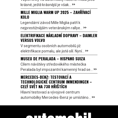
>>
krásné, ještě krásnější je však...
MILLE MIGLIA WARM UP 2025 – ZAHŘÍVACÍ
KOLO
Legendární závod Mille Miglia patří k
>>
nejprestižnějším veteránským rallye...
ELEKTRIFIKACE NÁKLADNÍ DOPRAVY – DAIMLER
VERSUS VOLVO
V segmentu osobních automobilů již
>>
elektrifikace pomalu, ale jistě sílí. Nyní...
MUSEU DE PERALADA – HISPANO SUIZA
Cílem návštěvy středověkého městečka
>>
Peralada byl impozantní kamenný hrad se...
MERCEDES-BENZ: TESTOVACÍ A
TECHNOLOGICKÉ CENTRUM IMMENDINGEN –
CELÝ SVĚT NA 730 HŘIŠTÍCH
Hlavní testovací a vývojové centrum
>>
automobilky Mercedes-Benz je umístěno...