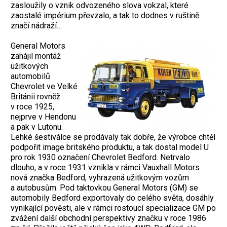
zasloužily o vznik odvozeného slova vokzal, které
zaostalé impérium převzalo, a tak to dodnes v ruštině
značí nádraží…
General Motors
zahájil montáž
užitkových
automobilů
Chevrolet ve Velké
Británii rovněž
v roce 1925,
nejprve v Hendonu
a pak v Lutonu.
Lehké šestiválce se prodávaly tak dobře, že výrobce chtěl
podpořit image britského produktu, a tak dostal model U
pro rok 1930 označení Chevrolet Bedford. Netrvalo
dlouho, a v roce 1931 vznikla v rámci Vauxhall Motors
nová značka Bedford, vyhrazená užitkovým vozům
a autobusům. Pod taktovkou General Motors (GM) se
automobily Bedford exportovaly do celého světa, dosáhly
vynikající pověsti, ale v rámci rostoucí specializace GM po
zvážení další obchodní perspektivy značku v roce 1986