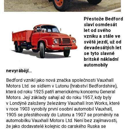
Přestože Bedford
slaví osmdesát
let od svého
vzniku a stále ve
světě jezdí, už od
devadesátých let
se tyto slavné
britské nákladní
automobily
nevyrábějí…
Bedford vznikl jako nová značka společnosti Vauxhall
Motors Ltd. se sídlem v Lutonu (hrabství Bedfordshire),
která od roku 1925 patří americkému koncernu General
Motors. Její základy sahají až do roku 1957, kdy byly
v Londýně založeny železárny Vauxhall Iron Works, které
v roce 1903 vyrobily první osobní automobil Vauxhall,
1905 se přestěhovaly do Lutonu a 1907 se proměnily na
automobilku Vauxhall Motors Ltd. Není bez zajímavosti,
že jako dodavatelé kolejnic do carského Ruska se