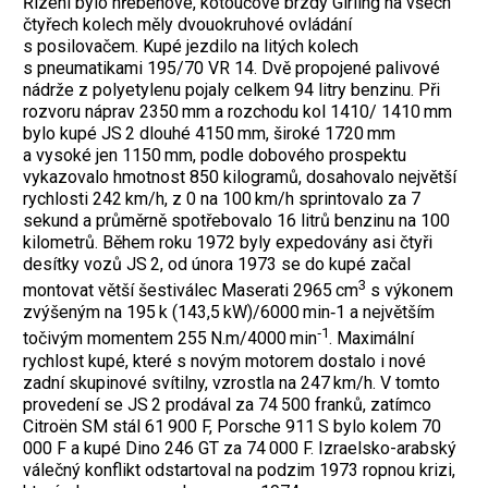
Řízení bylo hřebenové, kotoučové brzdy Girling na všech
čtyřech kolech měly dvouokruhové ovládání
s posilovačem. Kupé jezdilo na litých kolech
s pneumatikami 195/70 VR 14. Dvě propojené palivové
nádrže z polyety­lenu pojaly celkem 94 litry benzinu. Při
rozvoru náprav 2350 mm a rozchodu kol 1410/ 1410 mm
bylo kupé JS 2 dlouhé 4150 mm, široké 1720 mm
a vysoké jen 1150 mm, podle dobového prospektu
vykazovalo hmotnost 850 kilogramů, dosahovalo největší
rychlosti 242 km/h, z 0 na 100 km/h sprintovalo za 7
sekund a průměrně spotřebovalo 16 litrů benzinu na 100
kilometrů. Během roku 1972 byly expedovány asi čtyři
desítky vozů JS 2, od února 1973 se do kupé začal
3
montovat větší šestiválec Maserati 2965 cm
s výkonem
zvýšeným na 195 k (143,5 kW)/6000 min‑1 a největším
‑1
točivým momentem 255 N.m/4000 min
. Maximální
rychlost kupé, které s novým motorem dostalo i nové
zadní skupinové svítilny, vzrostla na 247 km/h. V tomto
provedení se JS 2 prodával za 74 500 franků, zatímco
Citroën SM stál 61 900 F, Porsche 911 S bylo kolem 70
000 F a kupé Dino 246 GT za 74 000 F. Izraelsko-arabský
válečný konflikt odstartoval na podzim 1973 ropnou krizi,