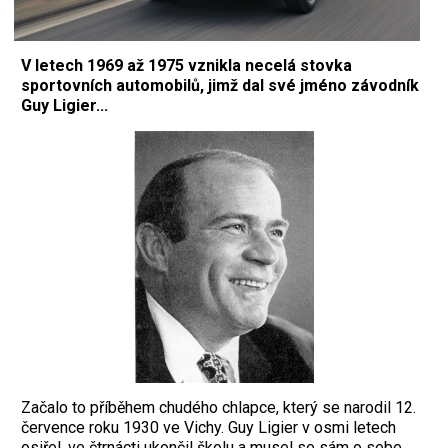
V letech 1969 až 1975 vznikla necelá stovka
sportovních automobilů, jimž dal své jméno závodník
Guy Ligier...
Začalo to příběhem chudého chlapce, který se narodil 12.
července roku 1930 ve Vichy. Guy Ligier v osmi letech
osiřel, ve čtrnácti ukončil školu a musel se sám o sebe