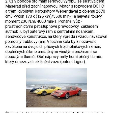
2, už v podobě pro malosériovou výrobu, se šestiválcem
Maserati před zadní nápravou. Motor s rozvodem DOHC
a třemi dvojitými karburátory Weber dával z objemu 2670
cm3 výkon 170 k (125 kW)/5500 min‑1 a největší točivý
moment 230 N.m/4000 min‑1. Poháněl vůz ­
prostřednictvím pětistupňové převodovky. Základem
autmobilu byl páteřový rám s centrálním nosníkem
sendvičové konstrukce, na který vpředu i vzadu navazoval
pomocný trubkový rám. Všechna kola byla nezávisle
zavěšena na dvojicích příčných trojúhelníkových ramen,
doplněných šikmo umístěnými vinutými pružinami se
souosými tlumiči. Obě nápravy měly horní příčný tlumič,
který omezoval naklánění vozu (patent Ligier).