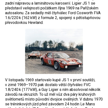
zadní nápravou a laminátovou karoserií. ­Ligier JS 1 se
představil veřejnosti počátkem října 1969 na Pařížském
autosalonu. Za ­sedadly měl čtyřválec Ford Cosworth FVA
1.6/220 k (162 kW) z formule 2, spojený s pětistupňovou
převodovkou Hewland.
V listopadu 1969 startovalo kupé JS 1 v první soutěži,
v zimě 1969–1970 pak dostalo větší čtyřválec FVC
1.8/240 k (177 kW), a Guy Ligier s ním absolvoval několik
zá­vodů na okruzích. To už měl vůz dva páry kruhových
světlometů místo původní dvojice oválných. V dubnu 1970
se tréninkových jízd před závodem 24 hodin Le Mans