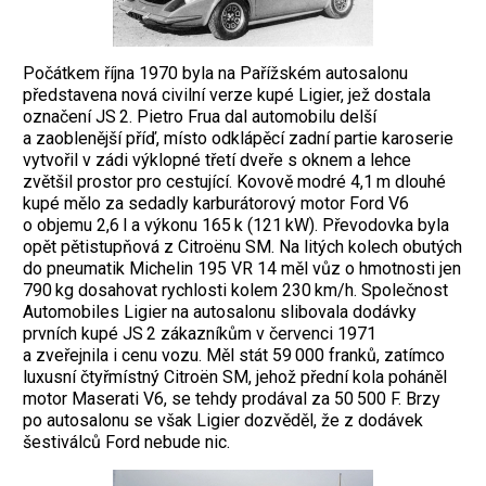
Počátkem října 1970 byla na Pařížském ­autosalonu
představena nová civilní verze kupé Ligier, jež dostala
označení JS 2. Pietro Frua dal automobilu delší
a zaoblenější příď, místo odklápěcí zadní partie karoserie
vytvořil v zádi výklopné třetí dveře s oknem a lehce
zvětšil prostor pro cestující. Kovově modré 4,1 m dlouhé
kupé mělo za sedadly karburátorový motor Ford V6
o objemu 2,6 l a výkonu 165 k (121 kW). Převodovka byla
opět pětistupňová z Citroënu SM. Na litých kolech obutých
do pneumatik Michelin 195 VR 14 měl vůz o hmotnosti jen
790 kg dosahovat rychlosti kolem 230 km/h. Společnost
Automobiles Ligier na autosalonu slibovala dodávky
prvních kupé JS 2 zákazníkům v červenci 1971
a zveřejnila i cenu vozu. Měl stát 59 000 franků, zatímco
luxusní čtyřmístný Citroën SM, jehož přední kola poháněl
motor Maserati V6, se tehdy prodával za 50 500 F. Brzy
po autosalonu se však Ligier dozvěděl, že z dodávek
šestiválců Ford nebude nic.