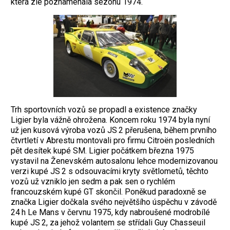
která zle poznamenala sezonu 1974.
Trh sportovních vozů se propadl a existence značky
Ligier byla vážně ohrožena. Koncem roku 1974 byla nyní
už jen kusová výroba vozů JS 2 přerušena, během prvního
čtvrtletí v Abrestu montovali pro firmu Citroën posledních
pět desítek kupé SM. Ligier počátkem března 1975
vystavil na Ženevském autosalonu ­lehce modernizovanou
verzi kupé JS 2 s odsouvacími kryty světlometů, těchto
vozů už vzniklo jen sedm a pak sen o rychlém
francouzském kupé GT skončil. Poněkud paradoxně se
značka Ligier dočkala svého největšího úspěchu v závodě
24 h Le Mans v červnu 1975, kdy nabroušené modrobílé
kupé JS 2, za jehož volantem se střídali Guy Chasseuil