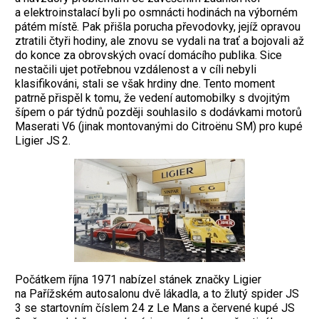
a elektroinstalací byli po osmnácti hodinách na výborném
pátém místě. Pak přišla porucha převodovky, jejíž opravou
ztratili čtyři hodiny, ale znovu se vydali na trať a bojovali až
do konce za obrovských ovací domácího publika. Sice
nestačili ujet potřebnou vzdálenost a v cíli nebyli
klasifikováni, stali se však hrdiny dne. Tento moment
patrně přispěl k tomu, že vedení automobilky s dvojitým
šípem o pár týdnů později souhlasilo s dodávkami motorů
Maserati V6 (jinak montova­nými do Citroënu SM) pro kupé
Ligier JS 2.
Počátkem října 1971 nabízel stánek značky Ligier
na Pařížském autosalonu dvě lákadla, a to žlutý spider JS
3 se startovním číslem 24 z Le Mans a červené kupé JS