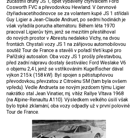
zúčastnil druhý JS 1, opět vybavený čtyřválcem Ford
Cosworth FVC a převodovkou Hewland. V červnové
čtyřiadvacetihodinovce se za volantem kupé JS 1 střídali
Guy Ligier a Jean-Claude Andruet, po sedmi hodinách je
však vyřadila porucha alternátoru. Během léta 1970
pracoval Ligierův tým, jenž se mezitím přestěhoval
do nových prostor v Abrestu ­nedaleko Vichy, na dvou
frontách. Chystali vozy JS 1 na zářijovou automobilovou
soutěž Tour de France a stavěli v pořadí třetí kupé pro
Pařížský autosalon. Oba vozy JS 1 prošly přestavbou,
před zadní nápravu dostaly šesti­válec Ford Weslake V6
o objemu 2,4 l, jenž se vstřikováním Kugelfischer dával
výkon 215 k (158 kW). Byl spojen s pětistupňovou
převodovkou, převzatou z Citroënu SM (tam byla ovšem
vpředu). Vedle Andrueta se novým jezdcem týmu Ligier
nakrátko stal Jean Vinatier, mj. vítěz Rallye Vltava 1968
(na Alpine-Renaultu A110). Výsledkem velkého úsilí však
bylo trpké zklamání, oba vozy odpadly už v první polovině
Tour de France.