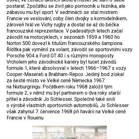
postarat. Zpočátku se živil jako pomocník u řezníka, ale
zábavou mu byl sport. V sedmnácti se stal mistrem
Francie ve veslování, coby člen dvojky s kormidelníkem,
zároveň hrál ve Vichy rugby a dostal se až do béčka
francouzské reprezentace. V padesátých letech začal
závodit na motocyklech, v sezonách 1959 a 1960 ho
Norton 500 dovezl k titulům francouzského šampiona.
Řídítka pak vyměnil za volant, závodil se sportovními vozy
Porsche 904 a Ford GT 40 i s různými monoposty.
Vrcholem jeho závodnické kariéry byl tucet závodů
formule 1, které absolvoval v letech 1966–1967 s vozy
Cooper-Maserati a Brabham-Repco. Jediný bod získal
za šesté místo ve Velké ceně Německa 1967
na Nürburgringu. Počátkem roku 1968 založil tým
formule 2, v němž mu byl partnerem o dva roky starší
přítel a závodník Jo Schlesser. Společně také snili
o výrobě vlastních sportovních automobilů, Jo Schlesser
však zahynul 7. července 1968 při havárii na Velké ceně
Francie v Rouenu.