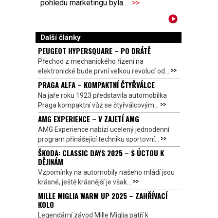
pohledu marketingu byla...
>>
Další články
PEUGEOT HYPERSQUARE – PO DRÁTĚ
Přechod z mechanického řízení na
>>
elektronické bude první velkou revolucí od...
PRAGA ALFA – KOMPAKTNÍ ČTYŘVÁLCE
Na jaře roku 1923 představila automobilka
>>
Praga kompaktní vůz se čtyřválcovým...
AMG EXPERIENCE – V ZAJETÍ AMG
AMG Experience nabízí ucelený jednodenní
>>
program přinášející techniku sportovní...
ŠKODA: CLASSIC DAYS 2025 – S ÚCTOU K
DĚJINÁM
Vzpomínky na automobily našeho mládí jsou
>>
krásné, ještě krásnější je však...
MILLE MIGLIA WARM UP 2025 – ZAHŘÍVACÍ
KOLO
Legendární závod Mille Miglia patří k