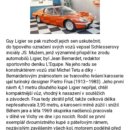
Guy Ligier se pak rozhodl jejich sen uskutečnit;
do typového označení svých vozů vepsal Schlesserovy
iniciály JS. Mužem, jenž významně přispěl ke zrodu
automobilů Ligier, byl Jean Bernardet, redaktor
sportovního deníku L’Equipe. Na jeho radu se
konstruktérem vozů stal Michel Tetu a díky ­
Bernardetovým známostem se tvarového řešení karoserie
ujal turínský designer Pietro Frua (1913–1983). Jeho první
návrh 4,1 metru dlouhého kupé Ligier nepřijal, chtěl
kompaktnější vůz, vhodný k nasazení v soutěžích
a závodech. Frua tedy zkrátil příď, takže celková délka
nepřesahovala 3,95 metru, a karoserii mírně zúžil i snížil.
Během jara a léta 1969 skupinka nadšenců pracovala
v dílně ve Vichy ve dne i po nocích. Rodil se první
exemplář dvoumístného kupé s páteřovým rámem,
nezávislým za­věšením všech kol, motorem podélně před