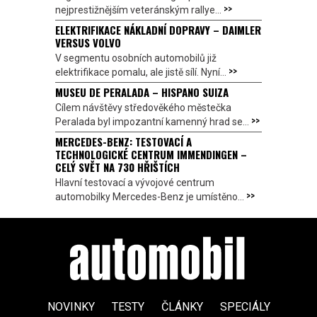
>>
nejprestižnějším veteránským rallye...
ELEKTRIFIKACE NÁKLADNÍ DOPRAVY – DAIMLER
VERSUS VOLVO
V segmentu osobních automobilů již
>>
elektrifikace pomalu, ale jistě sílí. Nyní...
MUSEU DE PERALADA – HISPANO SUIZA
Cílem návštěvy středověkého městečka
>>
Peralada byl impozantní kamenný hrad se...
MERCEDES-BENZ: TESTOVACÍ A
TECHNOLOGICKÉ CENTRUM IMMENDINGEN –
CELÝ SVĚT NA 730 HŘIŠTÍCH
Hlavní testovací a vývojové centrum
>>
automobilky Mercedes-Benz je umístěno...
NOVINKY
TESTY
ČLÁNKY
SPECIÁLY