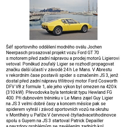
Šéf sportovního oddělení modrého oválu Jochen
Neerpasch prosazoval projekt vozu Ford GT 70
s motorem před zadní nápravou a prodej motorů Ligierovi
vetoval. Poněkud zoufalý Ligier se rozhodl propagovat
značku další účastí v závodě 24 h Le Mans. V Abrestu
v rekordním čase postavili spider s označením JS 3, jenž
dostal před zadní nápravu třílitrový motor Ford Cosworth
DFV V8 z formule 1, ale jeho výkon byl omezen na 420 k
(310 kW). Převodovka byla tentokrát typu Hewland FG
400. Při dubnovém tréninku v Le Mans zajel Guy Ligier
na JS 3 velmi dobré časy a koncem měsíce pak se
spiderem vyhrál i závod sportovních vozů na okruhu
v Montlhéry u Paříže.V červnové čtyřiadvacetihodinovce
spolu s Guyem na JS 3 startoval Patrick Depailler
a navzdory problémům se zavěšením zadních kol