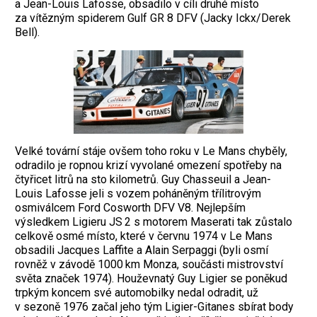
a Jean-Louis Lafosse, obsadilo v cíli druhé místo
za vítězným spiderem Gulf GR 8 DFV (Jacky Ickx/­Derek
Bell).
Velké tovární stáje ovšem toho roku v Le Mans ­chyběly,
odradilo je ropnou krizí vyvolané omezení spotřeby na
čtyřicet litrů na sto kilometrů. Guy Chasseuil a Jean-
Louis ­Lafosse jeli s vozem poháněným třílitrovým
osmiválcem Ford Cosworth DFV V8. Nej­lepším
výsledkem Ligieru JS 2 s motorem Maserati tak zůstalo
celkově osmé místo, které v červnu 1974 v Le Mans
obsadili ­Jacques Laffite a Alain Serpaggi (byli osmí
rovněž v závodě 1000 km Monza, součásti mistrovství
světa značek 1974). Houževnatý Guy Ligier se poněkud
trpkým koncem své automobilky nedal odradit, už
v sezoně 1976 začal jeho tým Ligier-Gitanes sbírat body