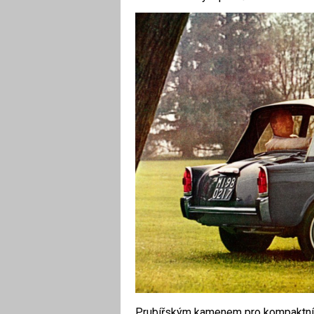
Prubířským kamenem pro kompaktní F