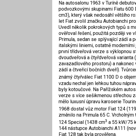
Na autosalonu 1963 v Turíně debutoval
podvozkovými skupinami Fiatu 600 D
cm3), který však nedosáhl většího ro
let Fiat zvolil značku Autobianchi p
Uvedl několik pokrokových typů s mo
ověřoval řešení, použitá později ve v
Primula, sedan se splývající zádí a p
italskými liniemi, ostatně moderními
první třídveřová verze s výklopnou s
dvoudveřová a čtyřdveřová varianta 
zavazadlového prostoru) a nakonec 
zádí a čtveřicí bočních dveří). Tvůr
známý čtyřválec Fiat 1100 D o obj
vzadu nechal jen lehkou tuhou náprav
byly kotoučové. Na Pařížském autos
verze s více sešikmenou střechou z
mělo luxusní úpravu karoserie Touri
1968 dostal vůz motor Fiat 124 (11
změnilo na Primula 65 C. Vrcholným
3
124 Special (1438 cm
a 55 kW/75 k)
144 nástupce Autobianchi A111 (nov
Fiat 128 tak byla prověřena.