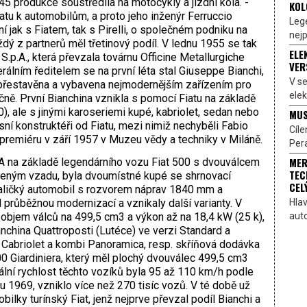
5 produkce soustředila na motocykly a jízdní kola. ­
KOL
atu k automobilům, a proto jeho inženýr Ferruc­cio
Lege
í jak s Fiatem, tak s Pirelli, o společném ­podniku na
nejp
ý z partnerů měl třetinový podíl. V lednu 1955 se tak
ELE
.p.A., která převzala továrnu Officine Metallurgiche
VER
rálním ředitelem se na první léta stal Giuseppe Bianchi,
V s
 přestavěna a vybavena nejmodernějším zařízením pro
elek
ně. První Bianchina vznikla s pomocí Fia­tu na základě
, ale s jinými karoseriemi kupé, kabriolet, sedan nebo
MUS
sní konstruktéři od Fiatu, mezi nimiž nechyběli Fabio
Cíl
premiéru v září 1957 v Muzeu vědy a techniky v Miláně.
Pera
MER
 A na základě legendárního vozu Fiat 500 s dvouválcem
TEC
ženým vzadu, byla dvoumístné kupé se shrnovací
CEL
Maličký automobil s rozvorem náprav 1840 mm a
Hlav
růběžnou modernizací a vznikaly další varianty. V
aut
 objem válců na 499,5 cm3 a výkon až na 18,4 kW (25 k),
anchina Quattroposti (Lutéce) ve verzi Standard a
 Cabriolet a kombi Panoramica, resp. skříňová dodávka
0 Giardiniera, který měl plochý dvouválec 499,5 cm3
ní rychlost těchto vozíků byla 95 až 110 km/h podle
u 1969, vzniklo více než 270 tisíc vozů. V té době už
lky turínský Fiat, jenž nejprve převzal podíl Bianchi a