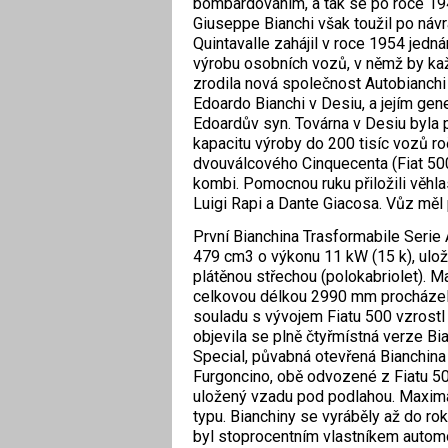
bombardováním, a tak se po roce 194
Giuseppe Bianchi však toužil po návr
Quintavalle zahájil v roce 1954 jednán
výrobu osobních vozů, v němž by každ
zrodila nová společnost Autobianchi S
Edoardo Bianchi v Desiu, a jejím gene
Edoardův syn. Továrna v Desiu byla
kapacitu výroby do 200 tisíc vozů roč
dvouválcového Cinquecenta (Fiat 500)
kombi. Pomocnou ruku přiložili věhla
Luigi Rapi a Dante Giacosa. Vůz měl 
První Bianchina Trasformabile Serie
479 cm3 o výkonu 11 kW (15 k), ulo
plátěnou střechou (polokabriolet). 
celkovou délkou 2990 mm procházel p
souladu s vývojem Fiatu 500 vzrostl
objevila se plně čtyřmístná verze Bi
Special, půvabná otevřená Bianchina
Furgoncino, obě odvozené z Fiatu 50
uložený vzadu pod podlahou. Maximál
typu. Bianchiny se vyráběly až do rok
byl stoprocentním vlastníkem automobi