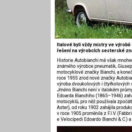
Italové byli vždy mistry ve výrob
řešení na výrobcích sesterské zna
Historie Autobianchi má však mnohem 
známého výrobce pneumatik, Giusepp
motocyklové značky Bianchi, a konečně 
roce 1955 zrod nové značky Autobian
výroba dvoukolových i čtyřkolových 
Jméno Bianchi není v italském prů
Edoarda Bianchiho (1865–1946) zaháj
motocyklů, pro něž používala zpočát
Aster), od roku 1902 zahájila produkc
v roce 1905 proměnila z F.I.V. (Fabbri
e Velocipedi Edoardo Bianchi & C.) a