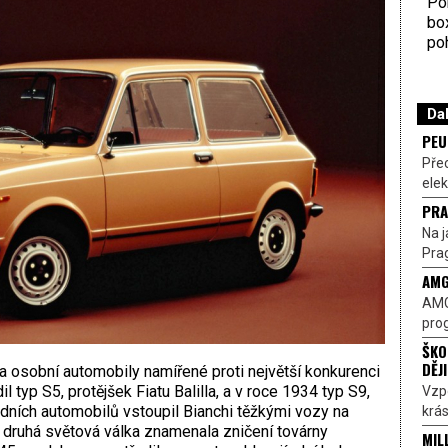
Por
bo
poh
Dal
PEU
Pře
elek
PRA
Na j
Prag
AMG
AMG
prog
ŠKO
DĚJ
a osobní automobily namířené proti největší konkurenci
l typ S5, protějšek Fiatu Balilla, a v roce 1934 typ S9,
Vzp
adních automobilů vstoupil Bianchi těžkými vozy na
krás
druhá světová válka znamenala zničení továrny
MIL