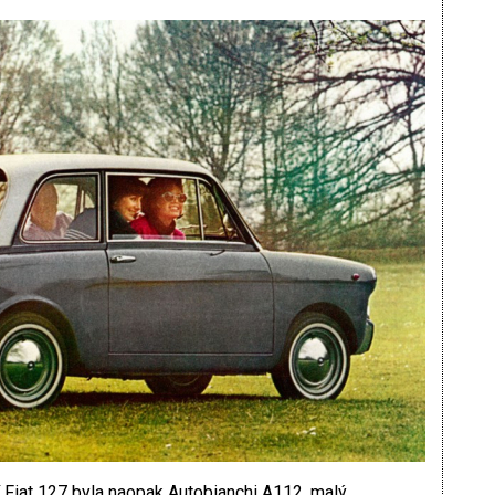
iat 127 byla naopak Autobianchi A112, malý