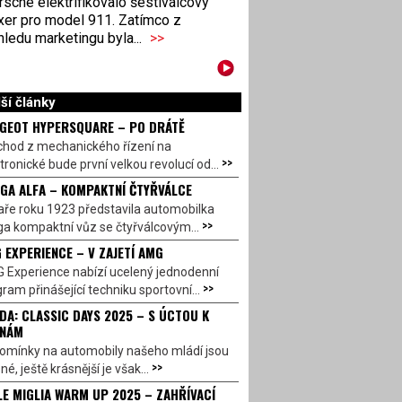
sche elektrifikovalo šestiválcový
xer pro model 911. Zatímco z
ledu marketingu byla...
>>
ší články
GEOT HYPERSQUARE – PO DRÁTĚ
chod z mechanického řízení na
>>
tronické bude první velkou revolucí od...
GA ALFA – KOMPAKTNÍ ČTYŘVÁLCE
aře roku 1923 představila automobilka
>>
a kompaktní vůz se čtyřválcovým...
 EXPERIENCE – V ZAJETÍ AMG
 Experience nabízí ucelený jednodenní
>>
ram přinášející techniku sportovní...
DA: CLASSIC DAYS 2025 – S ÚCTOU K
INÁM
omínky na automobily našeho mládí jsou
>>
né, ještě krásnější je však...
LE MIGLIA WARM UP 2025 – ZAHŘÍVACÍ