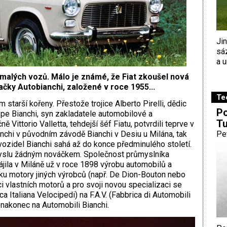
Ji
sá
a u
ě malých vozů. Málo je známé, že Fiat zkoušel nová
čky Autobianchi, založené v roce 1955...
Te
starší kořeny. Přestože trojice Alberto Pirelli, dědic
Po
e Bianchi, syn zakladatele automobilové a
Tu
Vittorio Valletta, tehdejší šéf Fiatu, potvrdili teprve v
chi v původním závodě Bianchi v Desiu u Milána, tak
Pe
vozidel Bianchi sahá až do konce předminulého století.
myslu žádným nováčkem. Společnost průmyslníka
ila v Miláně už v roce 1898 výrobu automobilů a
ku motory jiných výrobců (např. De Dion-Bouton nebo
i vlastních motorů a pro svoji novou specializaci se
ca Italiana Velocipedi) na F.A.V. (Fabbrica di Automobili
 nakonec na Automobili Bianchi.