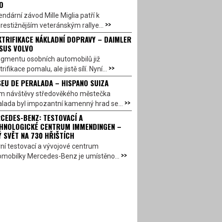
O
ndární závod Mille Miglia patří k
>>
restižnějším veteránským rallye...
KTRIFIKACE NÁKLADNÍ DOPRAVY – DAIMLER
SUS VOLVO
egmentu osobních automobilů již
>>
trifikace pomalu, ale jistě sílí. Nyní...
EU DE PERALADA – HISPANO SUIZA
em návštěvy středověkého městečka
>>
lada byl impozantní kamenný hrad se...
CEDES-BENZ: TESTOVACÍ A
HNOLOGICKÉ CENTRUM IMMENDINGEN –
Ý SVĚT NA 730 HŘIŠTÍCH
ní testovací a vývojové centrum
>>
omobilky Mercedes-Benz je umístěno...