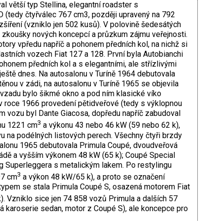
 větší typ Stellina, elegantní roadster s
 (tedy čtyřválec 767 cm3, později upravený na 792
zšíření (vzniklo jen 502 kusů). V polovině šedesátých
ro zkoušky nových koncepcí a průzkum zájmu veřejnosti.
tory vpředu napříč a pohonem předních kol, na nichž si
lastních vozech Fiat 127 a 128. První byla Autobianchi
ohonem předních kol a s elegantními, ale střízlivými
 ještě dnes. Na autosalonu v Turíně 1964 debutovala
těnou v zádi, na autosalonu v Turíně 1965 se objevila
(vzadu bylo šikmé okno a pod ním klasické víko
v roce 1966 provedení pětidveřové (tedy s výklopnou
cem vozu byl Dante Giacosa, dopředu napříč zabudoval
3
emu 1221 cm
a výkonu 43 nebo 46 kW (59 nebo 62 k),
u na podélných listových perech. Všechny čtyři brzdy
alonu 1965 debutovala Primula Coupé, dvoudveřová
ádě a vyšším výkonem 48 kW (65 k); Coupé Special
ng Superleggera s metalickým lakem. Po restylingu
3
97 cm
a výkon 48 kW/65 k), a proto se označení
 typem se stala Primula Coupé S, osazená motorem Fiat
. Vzniklo sice jen 74 858 vozů Primula a dalších 57
á karoserie sedan, motor z Coupé S), ale koncepce pro