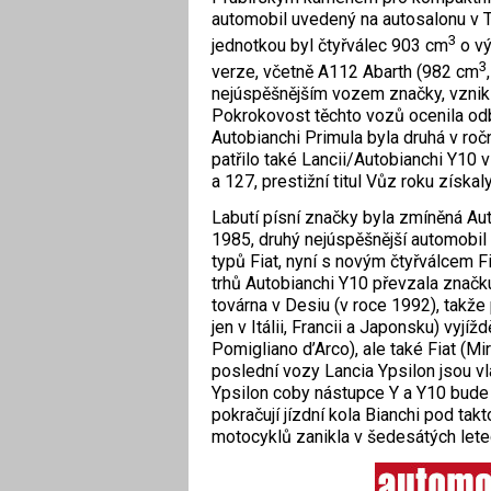
automobil uvedený na autosalonu v Tu
3
jednotkou byl čtyřválec 903 cm
o vý
3
verze, včetně A112 Abarth (982 cm
nejúspěšnějším vozem značky, vznik
Pokrokovost těchto vozů ocenila odb
Autobianchi Primula byla druhá v ro
patřilo také Lancii/Autobianchi Y10 v
a 127, prestižní titul Vůz roku získa
Labutí písní značky byla zmíněná Au
1985, druhý nejúspěšnější automobil
typů Fiat, nyní s novým čtyřválcem Fi
trhů Autobianchi Y10 převzala značku
továrna v Desiu (v roce 1992), takže
jen v Itálii, Francii a Japonsku) vyj
Pomigliano d’Arco), ale také Fiat (Mir
poslední vozy Lancia Ypsilon jsou vla
Ypsilon coby nástupce Y a Y10 bude
pokračují jízdní kola Bianchi pod t
motocyklů zanikla v šedesátých lete