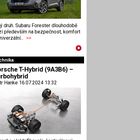
ný druh. Subaru Forester dlouhodobě
zí především na bezpečnost, komfort
niverzální...
>>
chnika
rsche T-Hybrid (9A3B6) –
rbohybrid
tr Hanke 16.07.2024 13:32