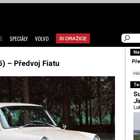
E
SPECIÁLY
VOLVO
Ne
Pře
) – Předvoj Fiatu
Te
Su
Ji
Luk