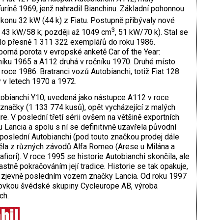
ríně 1969, jenž nahradil Bianchinu. Základní pohonnou
konu 32 kW (44 k) z Fiatu. Postupně přibývaly nové
3
, 43 kW/58 k; později až 1049 cm
, 51 kW/70 k). Stal se
lo přesně 1 311 322 exemplářů do roku 1986.
orná porota v evropské anketě Car of the Year:
čníku 1965 a A112 druhá v ročníku 1970. Druhé místo
 roce 1986. Bratranci vozů Autobianchi, totiž Fiat 128
ly v letech 1970 a 1972.
tobianchi Y10, uvedená jako nástupce A112 v roce
 značky (1 133 774 kusů), opět vycházející z malých
re. V poslední třetí sérii ovšem na většině exportních
 Lancia a spolu s ní se definitivně uzavřela původní
 poslední Autobianchi (pod touto značkou prodej dále
ížděla z různých závodů Alfa Romeo (Arese u Milána a
afiori). V roce 1995 se historie Autobianchi skončila, ale
stně pokračováním její tradice. Historie se tak opakuje,
 zjevně posledním vozem značky Lancia. Od roku 1997
aktovkou švédské skupiny Cycleurope AB, výroba
ch.