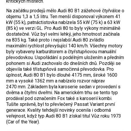
kritických místech.
Na začátku prodejů mělo Audi 80 B1 zážehové čtyřválce o
objemu 1,3 a 1,5 litru. Ten menší disponoval výkonem 41
kW (55 k), patnáctistovka nabízela 55 kW (75 k) a 63 kW
(85 k) ve verzi GL. Pro Audi 80 to byly výkony minimálně
dostatečné. Vůz byl velmi lehký, jeho hmotnost začínala
na 835 kg. Také proto i nejslabší Audi 80 zvládlo
maximální rychlost převyšující 140 km/h. Všechny motory
byly vybaveny karburátorem a čtyřstupňovou manuální
převodovkou. Uspořádání s podélným uložením a předním
pohonem si Audi zachovalo do dnešních dnů. Později se
objevila také třístupňová samočinná převodovka. Pro
úplnost, Audi 80 B1 bylo dlouhé 4175 mm, široké 1600
mm a vysoké 1362 mm a nabízelo rozvor náprav
2470 mm. Základem byla karoserie sedan v provedení s
dvěma a čtyřmi dveřmi. Na americkém trhu se tento typ
prodával pod označením Fox také s karoserií kombi.
Tušíte správně, byl to převlečený Passat Variant první
generace. Kvality tehdejší novinky ocenila i odborná
veřejnost, když typ Audi 80 B1 získal titul Vůz roku 1973
(Car of the Year).