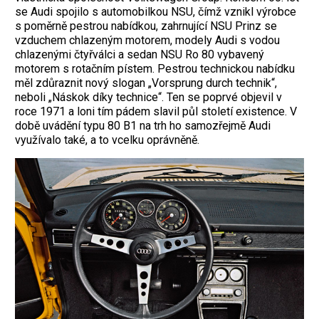
se Audi spojilo s automobilkou NSU, čímž vznikl výrobce
s poměrně pestrou nabídkou, zahrnující NSU Prinz se
vzduchem chlazeným motorem, modely Audi s vodou
chlazenými čtyřválci a sedan NSU Ro 80 vybavený
motorem s rotačním pístem. Pestrou technickou nabídku
měl zdůraznit nový slogan „Vorsprung durch technik“,
neboli „Náskok díky technice“. Ten se poprvé objevil v
roce 1971 a loni tím pádem slavil půl století existence. V
době uvádění typu 80 B1 na trh ho samozřejmě Audi
využívalo také, a to vcelku oprávněně.