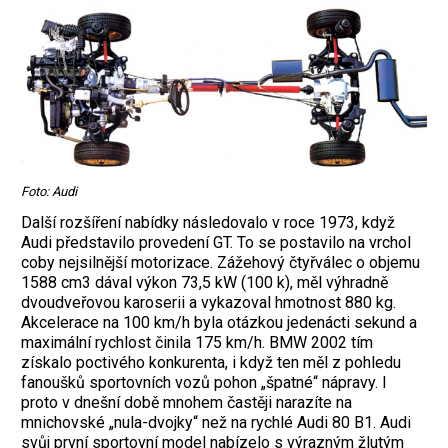
Foto: Audi
Další rozšíření nabídky následovalo v roce 1973, když
Audi představilo provedení GT. To se postavilo na vrchol
coby nejsilnější motorizace. Zážehový čtyřválec o objemu
1588 cm3 dával výkon 73,5 kW (100 k), měl výhradně
dvoudveřovou karoserii a vykazoval hmotnost 880 kg.
Akcelerace na 100 km/h byla otázkou jedenácti sekund a
maximální rychlost činila 175 km/h. BMW 2002 tím
získalo poctivého konkurenta, i když ten měl z pohledu
fanoušků sportovních vozů pohon „špatné“ nápravy. I
proto v dnešní době mnohem častěji narazíte na
mnichovské „nula-dvojky“ než na rychlé Audi 80 B1. Audi
svůj první sportovní model nabízelo s výrazným žlutým