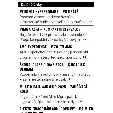
Další články
PEUGEOT HYPERSQUARE – PO DRÁTĚ
Přechod z mechanického řízení na
>>
elektronické bude první velkou revolucí od...
PRAGA ALFA – KOMPAKTNÍ ČTYŘVÁLCE
Na jaře roku 1923 představila automobilka
>>
Praga kompaktní vůz se čtyřválcovým...
AMG EXPERIENCE – V ZAJETÍ AMG
AMG Experience nabízí ucelený jednodenní
>>
program přinášející techniku sportovní...
ŠKODA: CLASSIC DAYS 2025 – S ÚCTOU K
DĚJINÁM
Vzpomínky na automobily našeho mládí jsou
>>
krásné, ještě krásnější je však...
MILLE MIGLIA WARM UP 2025 – ZAHŘÍVACÍ
KOLO
Legendární závod Mille Miglia patří k
>>
nejprestižnějším veteránským rallye...
ELEKTRIFIKACE NÁKLADNÍ DOPRAVY – DAIMLER