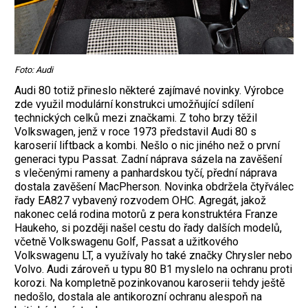
Foto: Audi
Audi 80 totiž přineslo některé zajímavé novinky. Výrobce
zde využil modulární konstrukci umožňující sdílení
technických celků mezi značkami. Z toho brzy těžil
Volkswagen, jenž v roce 1973 představil Audi 80 s
karoserií liftback a kombi. Nešlo o nic jiného než o první
generaci typu ­Passat. Zadní náprava sázela na zavěšení
s vlečenými rameny a panhardskou tyčí, přední náprava
dostala zavěšení MacPherson. Novinka obdržela čtyřválec
řady EA827 vybavený rozvodem OHC. Agregát, jakož
nakonec celá rodina motorů z pera konstruktéra Franze
Haukeho, si později našel cestu do řady dalších modelů,
včetně Volkswagenu Golf, Passat a užitkového
Volkswagenu LT, a využívaly ho také značky Chrysler nebo
Volvo. Audi zároveň u typu 80 B1 myslelo na ochranu proti
korozi. Na kompletně pozinkovanou karoserii tehdy ještě
nedošlo, dostala ale antikorozní ochranu alespoň na