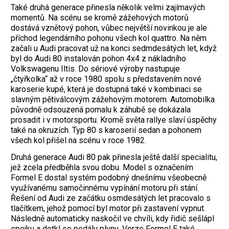
Také druhá generace přinesla několik velmi zajímavých
momentů. Na scénu se kromě zážehových motorů
dostává vznětový pohon, vůbec největší novinkou je ale
příchod legendárního pohonu všech kol quat­tro. Na něm
začali u Audi pracovat už na konci sedmdesátých let, když
byl do Audi 80 instalován pohon 4x4 z nákladního
Volkswagenu Iltis. Do sériové výroby nastupuje
„čtyřkolka“ až v roce 1980 spolu s představením nové
karoserie kupé, která je dostupná také v kombinaci se
slavným pětiválcovým zážehovým motorem. Automobilka
původně odsouzená pomalu k záhubě se dokázala
prosadit i v motorsportu. Kromě světa rallye slaví úspěchy
také na okruzích. Typ 80 s karoserií sedan a pohonem
všech kol přišel na scénu v roce 1982.
Druhá generace Audi 80 pak přinesla ještě další specialitu,
jež zcela předběhla svou dobu. Model s označením
Formel E dostal systém podobný dnešnímu všeobecně
využívanému samočinnému vypínání motoru při stání.
Řešení od Audi ze začátku osmdesátých let pracovalo s
tlačítkem, jehož pomocí byl motor při zastavení vypnut.
Následně automaticky naskočil ve chvíli, kdy řidič sešlápl
spojku a dotkl se pedálu plynu. Verze Formel E také