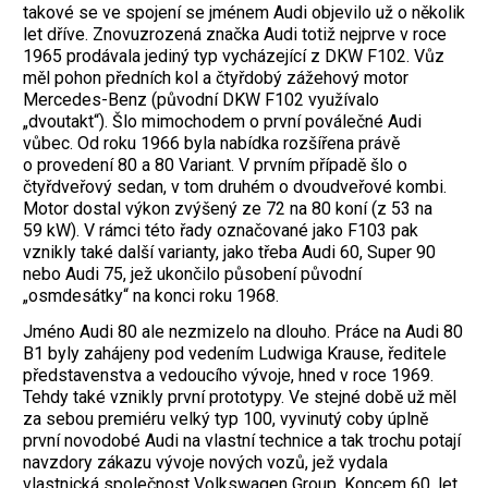
takové se ve spojení se jménem Audi objevilo už o několik
let dříve. Znovuzrozená značka Audi totiž nejprve v roce
1965 prodávala jediný typ vycházející z DKW F102. Vůz
měl pohon předních kol a čtyřdobý zážehový motor
Mercedes-Benz (původní DKW F102 využívalo
„dvoutakt“). Šlo mimochodem o první poválečné Audi
vůbec. Od roku 1966 byla nabídka rozšířena právě
o provedení 80 a 80 Variant. V prvním případě šlo o
čtyřdveřový sedan, v tom druhém o dvoudveřové kombi.
Motor dostal výkon zvýšený ze 72 na 80 koní (z 53 na
59 kW). V rámci této řady označované jako F103 pak
vznikly také další varianty, jako třeba Audi 60, Super 90
nebo Audi 75, jež ukončilo působení původní
„osmdesátky“ na konci roku 1968.
Jméno Audi 80 ale nezmizelo na dlouho. Práce na Audi 80
B1 byly zahájeny pod vedením Ludwiga Krause, ředitele
představenstva a vedoucího vývoje, hned v roce 1969.
Tehdy také vznikly první prototypy. Ve stejné době už měl
za sebou premiéru velký typ 100, vyvinutý coby úplně
první novodobé Audi na vlastní technice a tak trochu potají
navzdory zákazu vývoje nových vozů, jež vydala
vlastnická společnost Volkswagen Group. Koncem 60. let