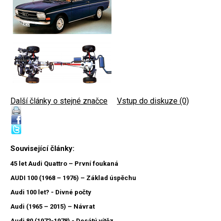
Další články o stejné značce
|
Vstup do diskuze (0)
Související články:
45 let Audi Quattro – První foukaná
AUDI 100 (1968 – 1976) – Základ úspěchu
Audi 100 let? - Divné počty
Audi (1965 – 2015) – Návrat
Audi 80 (1972-1978) - Desátý vítěz