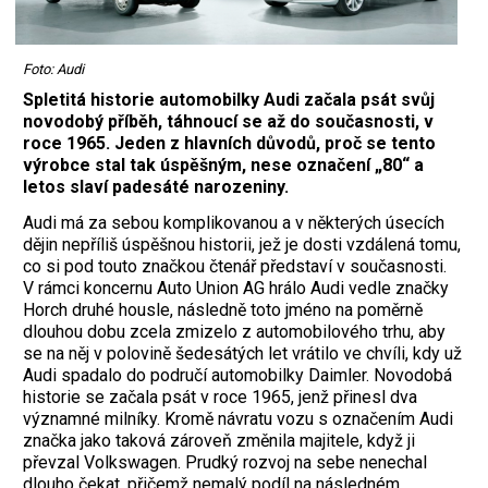
Foto: Audi
Spletitá historie automobilky Audi začala psát svůj
novodobý příběh, táhnoucí se až do současnosti, v
roce 1965. Jeden z hlavních důvodů, proč se tento
výrobce stal tak úspěšným, nese označení „80“ a
letos slaví padesáté narozeniny.
Audi má za sebou komplikovanou a v některých úsecích
dějin nepříliš úspěšnou historii, jež je dosti vzdálená tomu,
co si pod touto značkou čtenář představí v současnosti.
V rámci koncernu Auto Union AG hrálo Audi vedle značky
Horch druhé housle, následně toto jméno na poměrně
dlouhou dobu zcela zmizelo z automobilového trhu, aby
se na něj v polovině šedesátých let vrátilo ve chvíli, kdy už
Audi spadalo do pod­ručí automobilky Daimler. Novodobá
historie se začala psát v roce 1965, jenž přinesl dva
významné milníky. Kromě návratu vozu s označením Audi
značka jako taková zároveň změnila majitele, když ji
převzal Volkswagen. Prudký rozvoj na sebe nenechal
dlouho čekat, přičemž nemalý podíl na následném