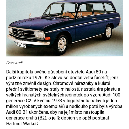
Foto: Audi
Další kapitolu svého působení otevřelo Audi 80 na
podzim roku 1976. Ke slovu se dostal větší facelift, jenž
výrazně změnil ­design. Chromové nárazníky a kulaté
přední světlomety se staly minulostí, nastala éra plastu a
velkých hranatých světelných jednotek po vzoru Audi 100
generace C2. V květnu 1978 v Ingolstadtu oslavili jeden
milion vyrobených exemplářů a nedlouho poté byla výroba
Audi 80 B1 ukončena, aby na její místo nastoupila
generace druhá (B2), o jejíž design se opět postaral
Hartmut Warkuß.