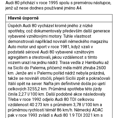
Audi 80 přichází v roce 1995 spolu s premiérou nástupce,
jenž už nese dodnes používané jméno A4.
Hlavně úsporně
Úspěch Audi 80 vycházel kromě jiného z nízké
spotřeby, což dokumentovaly především další generace
vybavené vznětovými motory. Tuhle vlastnost
demonstrovali například novináři německého magazínu
Auto motor und sport v roce 1981, když vzali v
podstatě sériové Audi 80 vybavené vznětovým
agregátem a otestovali, jakou vzdálenost s tímto
vozem urazí na jednu nádrž. Trasa vedla z Hamburku až
na Sicílii do Palerma, přičemž měla měřit zhruba 2600
km. Jenže ani v Palermu pořád nádrž nebyla prázdná,
takže se novináři otočili, přejeli Sicílii zpět a pokračovali
Itálií opět na sever. Nafta jim definitivně došla po ujetí
celkových 3255,2 km. Průměrná spotřeba této jízdy
činila 2,27 l/100 km. Další podobné akce následovaly.
Třeba v roce 1992 odjelo Audi 80 TDI celkovou
vzdálenost 40 273 km s průměrem 3,78 l/100 km a
průměrnou rychlostí téměř 86 km/h. ­Německý ADAC
pak v roce 1993 zvládl s Audi 80 1.9 TDI 2021 km s