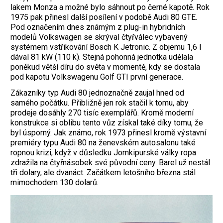
lakem Monza a možné bylo sáhnout po černé kapotě. Rok
1975 pak přinesl další posílení v podobě Audi 80 GTE.
Pod označením dnes známým z plug-in hybridních
modelů Volkswagen se skrýval čtyřválec vybavený
systémem vstřikování Bosch K Jetronic. Z objemu 1,6 l
dával 81 kW (110 k). Stejná pohonná jednotka udělala
poněkud větší díru do světa v momentě, kdy se dostala
pod kapotu Volkswagenu Golf GTI první generace.
Zákazníky typ Audi 80 jednoznačně zaujal hned od
samého počátku. Přibližně jen rok stačil k tomu, aby
prodeje dosáhly 270 tisíc exemplářů. Kromě moderní
konstrukce si oblibu tento vůz získal také díky tomu, že
byl úsporný. Jak známo, rok 1973 přinesl kromě výstavní
premiéry typu Audi 80 na ženevském autosalonu také
ropnou krizi, když v důsledku Jomkipurské války ropa
zdražila na čtyřnásobek své původní ceny. Barel už nestál
tři dolary, ale dvanáct. Začátkem letošního března stál
mimochodem 130 dolarů.