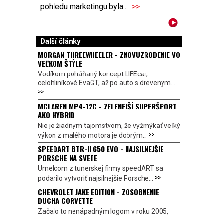
pohledu marketingu byla...
>>
Další články
MORGAN THREEWHEELER - ZNOVUZRODENIE VO
VEĽKOM ŠTÝLE
Vodíkom poháňaný koncept LIFEcar,
celohliníkové EvaGT, až po auto s dreveným...
>>
MCLAREN MP4-12C - ZELENEJŠÍ SUPERŠPORT
AKO HYBRID
Nie je žiadnym tajomstvom, že vyžmýkať veľký
>>
výkon z malého motora je dobrým...
SPEEDART BTR-II 650 EVO - NAJSILNEJŠIE
PORSCHE NA SVETE
Umelcom z tunerskej firmy speedART sa
>>
podarilo vytvoriť najsilnejšie Porsche...
CHEVROLET JAKE EDITION - ZOSOBNENIE
DUCHA CORVETTE
Začalo to nenápadným logom v roku 2005,