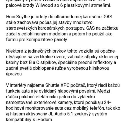
palcové brzdy Wilwood so 6 piestikovými strmeňmi.
Hoci Scythe je odetý do ultramodernej karosérie, GAS
stále zachováva počas jej stavby množstvo
starosvetských karosárskych postupov. GAS na začiatku
začal s celohlineným modelom a potom ho použil ako
formu pre kompozitové panely.
Niektoré z jedinečných prvkov tohto vozidla sú opačne
otvárajúce sa vertikálne dvere, zahnuté stĺpiky sklenenej
kabíny bez B a C stĺpikov, špeciálne predné reflektory a
zadné svetlá obklopené ručne vyrobenou hliníkovou
úpravou.
V interiéry nájdeme Shuttle XPC počítač, ktorý riadi každú
funkciu auta a je ovládaný hlasovými povelmi. Medzi
ďalšiu palubnú elektroniku patria do výklenku
namontované exteriérové kamery, ktoré ponúkajú 24-
hodinové monitorovanie auta cez mobilný telefón, tak ako
aj hlasom aktivovaný JL Audio 5.1 zvukový systém
kompatibilný s iPodom.