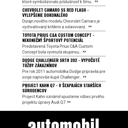
>>
ktoré symbolizovalo príslušnosť k tímu...
CHEVROLET CAMARO SS RED FLASH -
VYLEPŠENIE DOKONALÉHO
Dizajn nového modelu Chevrolet Camaro je
>>
vychvaľovaný kritikmi a oslavovaný...
TOYOTA PRIUS C&A CUSTOM CONCEPT -
NEKONEČNÝ ŠPORTOVÝ POTENCIÁL
Predstavená Toyota Prius C&A Custom
>>
Concept bola vyvinutá skupinou...
DODGE CHALLENGER SRT8 392 - VYPOČUTÉ
TÚŽBY ZÁKAZNÍKOV
Pre rok 2011 automobilka Dodge pripravila pre
>>
svoje najnovšie kupé Challenger...
PROJECT KAHN Q7 - V ŠĽAPAJÁCH STARŠÍCH
SÚRODENCOV
Project Kahn oznámil spustenie vôbec prvého
>>
projektu úpravy Audi Q7.