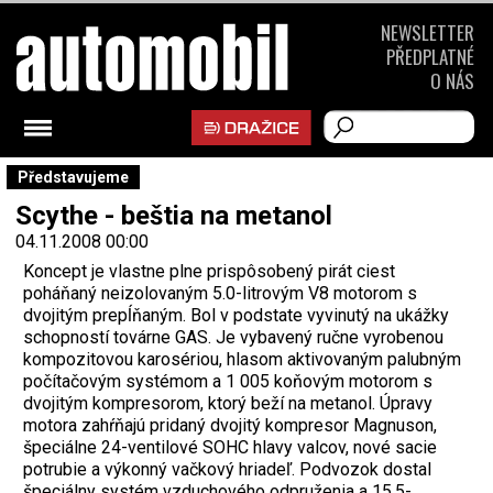
NEWSLETTER
PŘEDPLATNÉ
O NÁS
Představujeme
Scythe - beštia na metanol
04.11.2008 00:00
Koncept je vlastne plne prispôsobený pirát ciest
poháňaný neizolovaným 5.0-litrovým V8 motorom s
dvojitým prepĺňaným. Bol v podstate vyvinutý na ukážky
schopností továrne GAS. Je vybavený ručne vyrobenou
kompozitovou karosériou, hlasom aktivovaným palubným
počítačovým systémom a 1 005 koňovým motorom s
dvojitým kompresorom, ktorý beží na metanol. Úpravy
motora zahŕňajú pridaný dvojitý kompresor Magnuson,
špeciálne 24-ventilové SOHC hlavy valcov, nové sacie
potrubie a výkonný vačkový hriadeľ. Podvozok dostal
špeciálny systém vzduchového odpruženia a 15.5-