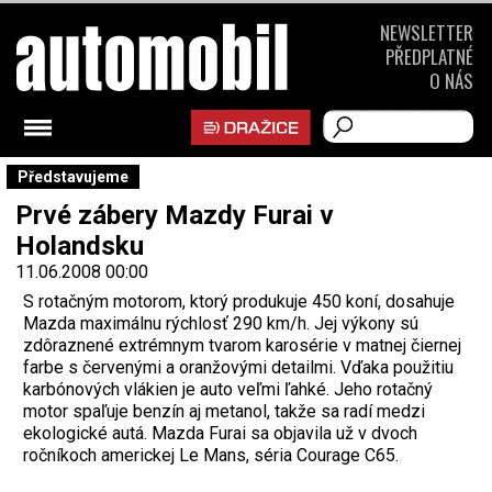
NEWSLETTER
PŘEDPLATNÉ
O NÁS
Představujeme
Prvé zábery Mazdy Furai v
Holandsku
11.06.2008 00:00
S rotačným motorom, ktorý produkuje 450 koní, dosahuje
Mazda maximálnu rýchlosť 290 km/h. Jej výkony sú
zdôraznené extrémnym tvarom karosérie v matnej čiernej
farbe s červenými a oranžovými detailmi. Vďaka použitiu
karbónových vlákien je auto veľmi ľahké. Jeho rotačný
motor spaľuje benzín aj metanol, takže sa radí medzi
ekologické autá. Mazda Furai sa objavila už v dvoch
ročníkoch americkej Le Mans, séria Courage C65.