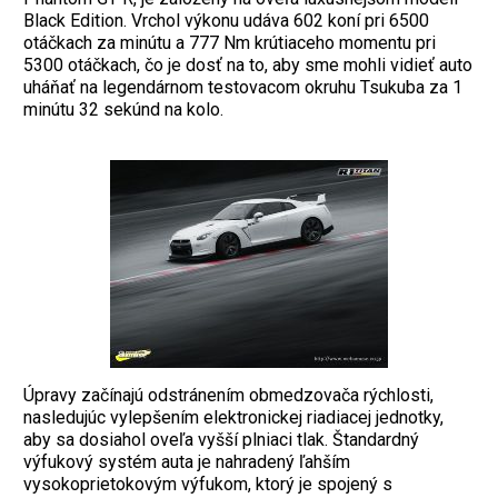
Black Edition. Vrchol výkonu udáva 602 koní pri 6500
otáčkach za minútu a 777 Nm krútiaceho momentu pri
5300 otáčkach, čo je dosť na to, aby sme mohli vidieť auto
uháňať na legendárnom testovacom okruhu Tsukuba za 1
minútu 32 sekúnd na kolo.
Úpravy začínajú odstránením obmedzovača rýchlosti,
nasledujúc vylepšením elektronickej riadiacej jednotky,
aby sa dosiahol oveľa vyšší plniaci tlak. Štandardný
výfukový systém auta je nahradený ľahším
vysokoprietokovým výfukom, ktorý je spojený s