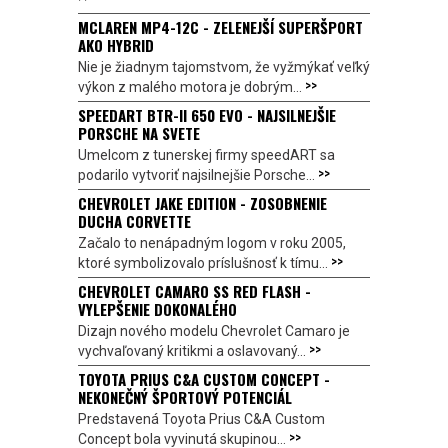
MCLAREN MP4-12C - ZELENEJŠÍ SUPERŠPORT
AKO HYBRID
Nie je žiadnym tajomstvom, že vyžmýkať veľký
>>
výkon z malého motora je dobrým...
SPEEDART BTR-II 650 EVO - NAJSILNEJŠIE
PORSCHE NA SVETE
Umelcom z tunerskej firmy speedART sa
>>
podarilo vytvoriť najsilnejšie Porsche...
CHEVROLET JAKE EDITION - ZOSOBNENIE
DUCHA CORVETTE
Začalo to nenápadným logom v roku 2005,
>>
ktoré symbolizovalo príslušnosť k tímu...
CHEVROLET CAMARO SS RED FLASH -
VYLEPŠENIE DOKONALÉHO
Dizajn nového modelu Chevrolet Camaro je
>>
vychvaľovaný kritikmi a oslavovaný...
TOYOTA PRIUS C&A CUSTOM CONCEPT -
NEKONEČNÝ ŠPORTOVÝ POTENCIÁL
Predstavená Toyota Prius C&A Custom
>>
Concept bola vyvinutá skupinou...