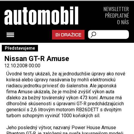
NEWSLETTER
PŘEDPLATNÉ
O NÁS
Představujeme
Nissan GT-R Amuse
12.10.2008 00:00
Úvodné testy ukázali, že aj jednoduchšie úpravy ako nové
kolesá alebo úpravy nasávania by mohli elektronickú
riadiacu jednotku priviesť do šialenstva. Ale japonská
firma Amuse ukázala, že je možné zvýšiť výkon auta
ďaleko za bežný továrenský výkon 473 koní. Amuse má
dlhoročné skúsenosti s úpravami GT-R predchádzajúcich
generácií s 2,6 litrovým motorom RB26DETT s dvojitým
turbom schopným vyvinúť 1000 koňských síl.
Jeho posledný výtvor, nazvaný Power House Amuse
Phantom GT-R, je založený na oveľa luxusnejšom modeli