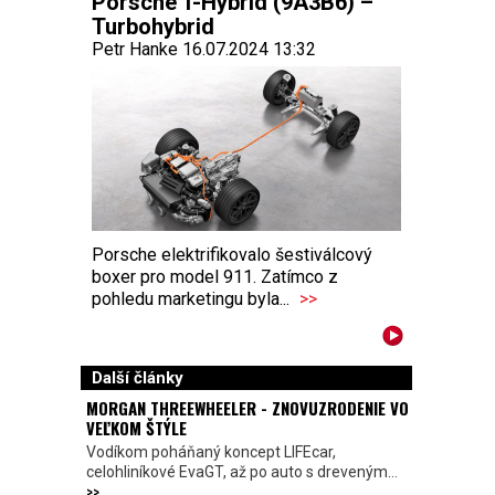
Porsche T-Hybrid (9A3B6) –
Turbohybrid
Petr Hanke 16.07.2024 13:32
Porsche elektrifikovalo šestiválcový
boxer pro model 911. Zatímco z
pohledu marketingu byla...
>>
Další články
MORGAN THREEWHEELER - ZNOVUZRODENIE VO
VEĽKOM ŠTÝLE
Vodíkom poháňaný koncept LIFEcar,
celohliníkové EvaGT, až po auto s dreveným...
>>