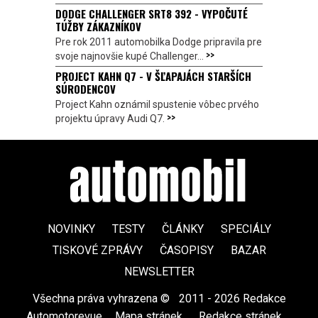
DODGE CHALLENGER SRT8 392 - VYPOČUTÉ
TÚŽBY ZÁKAZNÍKOV
Pre rok 2011 automobilka Dodge pripravila pre
>>
svoje najnovšie kupé Challenger...
PROJECT KAHN Q7 - V ŠĽAPAJÁCH STARŠÍCH
SÚRODENCOV
Project Kahn oznámil spustenie vôbec prvého
>>
projektu úpravy Audi Q7.
NOVINKY
TESTY
ČLÁNKY
SPECIÁLY
TISKOVÉ ZPRÁVY
ČASOPISY
BAZAR
NEWSLETTER
Všechna práva vyhrazena ©
|
2011 - 2026 Redakce
Automotorevue
|
Mapa stránek
|
Redakce stránek
|