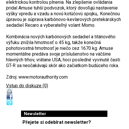
elektrickou kontrolou plnenia. Na zlepšenie ovládania
pridal Amuse tuhší podvozok, ktorý dovoľujú nastavenie
výšky vpredu a vzadu a novú kotúčovú spojku,. Konečnou
úpravou je súprava karbónovo-kevlarových pretekárskych
sedadiel Recaro a vyberateľný volant Momo.
Kombinácia nových karbónových sedadiel a titánového
výfuku znížila hmotnosť o 45 kg, takže konečná
pohotovostná hmotnosť je niečo cez 1670 kg. Amuse
momentálne predáva svoje príslušenstvo na väčšine
hlavných trhov, vrátane USA, hoci posledné vyvinuté časti
GT-R sa neočakávajú skôr ako začiatkom budúceho roka.
Zdroj: www.motorauthority.com
Vstup do diskuze (0)
Newsletter
Přejete si odebírat newsletter?