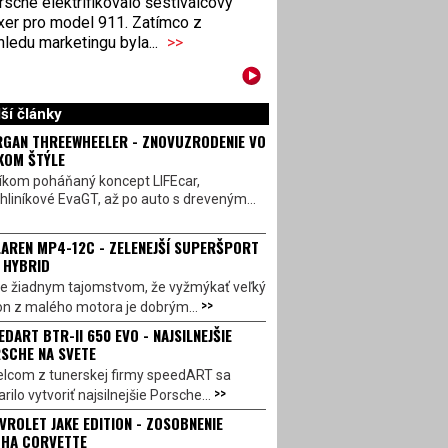
sche elektrifikovalo šestiválcový
xer pro model 911. Zatímco z
ledu marketingu byla...
>>
ší články
GAN THREEWHEELER - ZNOVUZRODENIE VO
KOM ŠTÝLE
íkom poháňaný koncept LIFEcar,
hliníkové EvaGT, až po auto s dreveným...
AREN MP4-12C - ZELENEJŠÍ SUPERŠPORT
 HYBRID
 je žiadnym tajomstvom, že vyžmýkať veľký
>>
on z malého motora je dobrým...
EDART BTR-II 650 EVO - NAJSILNEJŠIE
SCHE NA SVETE
lcom z tunerskej firmy speedART sa
>>
rilo vytvoriť najsilnejšie Porsche...
VROLET JAKE EDITION - ZOSOBNENIE
HA CORVETTE