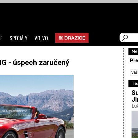
E
SPECIÁLY
VOLVO
Ne
Pře
 - úspech zaručený
Te
Su
Ji
Luk