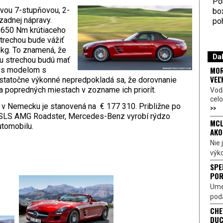
Por
ovou 7-stupňovou, 2-
bo
adnej nápravy.
poh
a 650 Nm krútiaceho
rechou bude vážiť
 kg. To znamená, že
Dal
u strechou budú mať
MOR
í s modelom s
VEĽ
ostatočne výkonné nepredpokladá sa, že dorovnanie
a popredných miestach v zozname ich priorít.
Vod
celo
 v Nemecku je stanovená na € 177 310. Približne po
>>
 SLS AMG Roadster, Mercedes-Benz vyrobí rýdzo
MCL
utomobilu.
AKO
Nie
výk
SPE
POR
Ume
poda
CHE
DUC