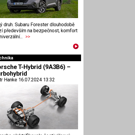
ný druh. Subaru Forester dlouhodobě
zí především na bezpečnost, komfort
niverzální...
>>
chnika
rsche T-Hybrid (9A3B6) –
rbohybrid
tr Hanke 16.07.2024 13:32