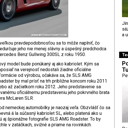
Ji
sá
a u
veľkou pravdepodobnosťou sa to môže naplniť, čo
edurčuje jeho nie menej slávny a úspešný predchodca
rcedes Benz Gullwing 300SL z roku 1950.
Te
Po
vý model bude ponúkaný aj ako kabriolet. Kým sa
Tu
posiaľ na verejnosť nedostali žiadne oficiálne
formácie od výrobcu, očakáva sa, že SLS AMG
Pe
adster by mal prísť na trh približne koncom roku 2011
ebo až začiatkom roku 2012. Jeho predstavenie sa
ávanému oficiálnemu predstaveniu jeho pokrvného brata
era McLaren SLR.
d nemeckej automobilky je naozaj veľa. Obzvlášť čo sa
pevná á la súčasný kabriolet SL, alebo platená ako u
jú aj špionážne fotografie SLS AMG Roadster. To by
chle v zatáčkach, svižné a priame na rovinkách.