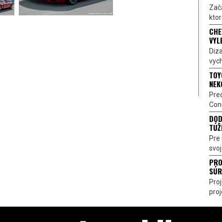
Zač
ktor
CHE
VYL
Diz
vych
TOY
NEK
Pre
Conc
DOD
TÚŽ
Pre 
svoj
PRO
SÚR
Pro
proj