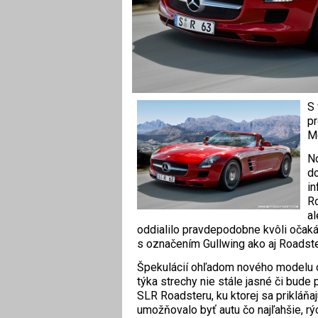
S 
pr
Me
No
do
in
Ro
al
oddialilo pravdepodobne kvôli očak
s označením Gullwing ako aj Roadst
Špekulácií ohľadom nového modelu o
týka strechy nie stále jasné či bude 
SLR Roadsteru, ku ktorej sa prikláňa
umožňovalo byť autu čo najľahšie, rý