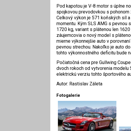
Pod kapotou je V-8 motor s úplne n
spojkovou prevodovkou s pohonom z
Celkový výkon je 571 koňských síl 
momentu. Kým SLS AMG s pevnou st
1720 kg, variant s plátenou len 1620
záujemcovia o nový model s pláteno
mierne výkonnejšie auto v porovnan
pevnou strechou. Nakoľko je auto d
tohto výkonnostného deficitu bude n
Počiatočná cena pre Gullwing Coupe
dvoch rokoch od vytvorenia modelu
elektrickú verziu tohto športového a
Autor: Rastislav Záleta
Fotogalerie