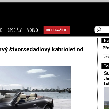
E
SPECIÁLY
VOLVO
Ne
Pře
rvý štvorsedadlový kabriolet od
Te
Su
Ji
Luk