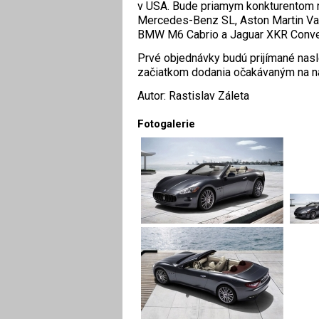
v USA. Bude priamym konkturentom r
Mercedes-Benz SL, Aston Martin Va
BMW M6 Cabrio a Jaguar XKR Conver
Prvé objednávky budú prijímané nas
začiatkom dodania očakávaným na nas
Autor: Rastislav Záleta
Fotogalerie