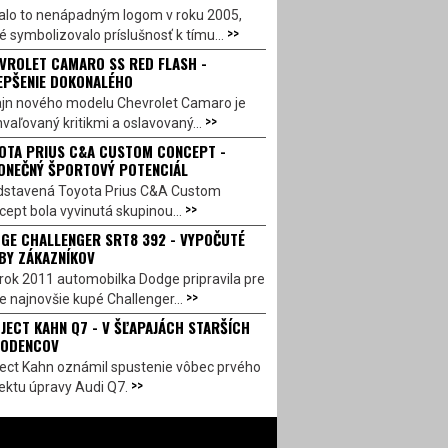
alo to nenápadným logom v roku 2005,
>>
é symbolizovalo príslušnosť k tímu...
VROLET CAMARO SS RED FLASH -
EPŠENIE DOKONALÉHO
ajn nového modelu Chevrolet Camaro je
>>
vaľovaný kritikmi a oslavovaný...
OTA PRIUS C&A CUSTOM CONCEPT -
ONEČNÝ ŠPORTOVÝ POTENCIÁL
dstavená Toyota Prius C&A Custom
>>
ept bola vyvinutá skupinou...
GE CHALLENGER SRT8 392 - VYPOČUTÉ
BY ZÁKAZNÍKOV
rok 2011 automobilka Dodge pripravila pre
>>
e najnovšie kupé Challenger...
JECT KAHN Q7 - V ŠĽAPAJÁCH STARŠÍCH
ODENCOV
ject Kahn oznámil spustenie vôbec prvého
>>
ektu úpravy Audi Q7.