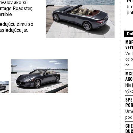
Por
ivalov ako sú
bo
ntage Roadster,
poh
tible.
ledujúcu zimu so
ledujúcu jar.
Dal
MOR
VEĽ
Vod
celo
>>
MCL
AKO
Nie
výk
SPE
POR
Ume
poda
CHE
DUC