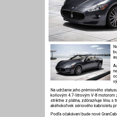
No
bu
au
Au
ne
od
vý
Na udržanie jeho prémiového statusu
koňovým 4.7-litrovým V-8 motorom z
striktne z plátna, zdôrazňuje líniu s 
akéhokoľvek sériového kabrioletu p
Podľa očakávaní bude nové GranCabr