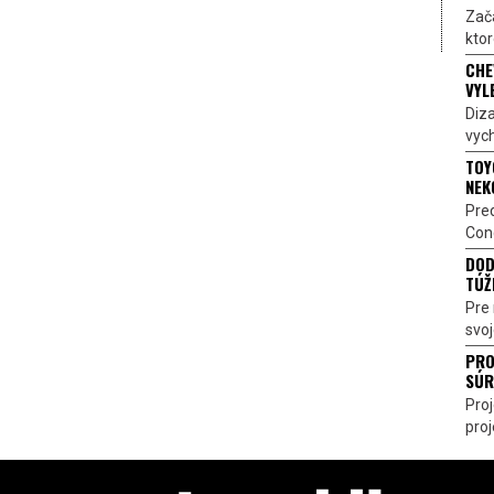
Zač
ktor
CHE
VYL
Diz
vych
TOY
NEK
Pre
Conc
DOD
TÚŽ
Pre 
svoj
PRO
SÚR
Pro
proj