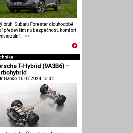
ný druh. Subaru Forester dlouhodobě
zí především na bezpečnost, komfort
niverzální...
>>
chnika
rsche T-Hybrid (9A3B6) –
rbohybrid
tr Hanke 16.07.2024 13:32