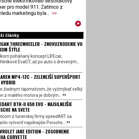
sche elektrifikovalo šestiválcový
xer pro model 911. Zatímco z
ledu marketingu byla...
>>
ší články
GAN THREEWHEELER - ZNOVUZRODENIE VO
KOM ŠTÝLE
íkom poháňaný koncept LIFEcar,
hliníkové EvaGT, až po auto s dreveným...
AREN MP4-12C - ZELENEJŠÍ SUPERŠPORT
 HYBRID
 je žiadnym tajomstvom, že vyžmýkať veľký
>>
on z malého motora je dobrým...
EDART BTR-II 650 EVO - NAJSILNEJŠIE
SCHE NA SVETE
lcom z tunerskej firmy speedART sa
>>
rilo vytvoriť najsilnejšie Porsche...
VROLET JAKE EDITION - ZOSOBNENIE
HA CORVETTE