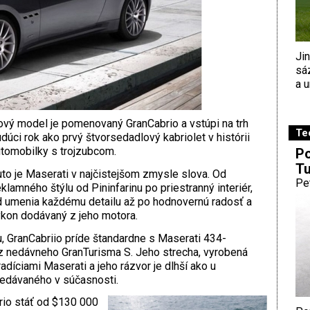
Ji
sá
a u
vý model je pomenovaný GranCabrio a vstúpi na trh
Te
dúci rok ako prvý štvorsedadlový kabriolet v histórii
tomobilky s trojzubcom.
Po
Tu
to je Maserati v najčistejšom zmysle slova. Od
Pe
klamného štýlu od Pininfarinu po priestranný interiér,
 umenia každému detailu až po hodnovernú radosť a
kon dodávaný z jeho motora.
, GranCabriio príde štandardne s Maserati 434-
 nedávneho GranTurisma S. Jeho strecha, vyrobená
tradíciami Maserati a jeho rázvor je dlhší ako u
redávaného v súčasnosti.
io stáť od $130 000