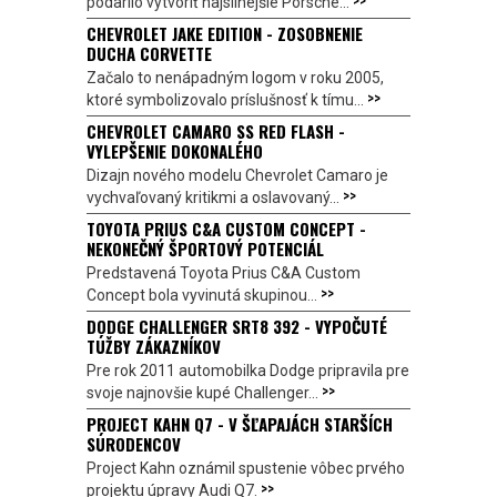
podarilo vytvoriť najsilnejšie Porsche...
CHEVROLET JAKE EDITION - ZOSOBNENIE
DUCHA CORVETTE
Začalo to nenápadným logom v roku 2005,
>>
ktoré symbolizovalo príslušnosť k tímu...
CHEVROLET CAMARO SS RED FLASH -
VYLEPŠENIE DOKONALÉHO
Dizajn nového modelu Chevrolet Camaro je
>>
vychvaľovaný kritikmi a oslavovaný...
TOYOTA PRIUS C&A CUSTOM CONCEPT -
NEKONEČNÝ ŠPORTOVÝ POTENCIÁL
Predstavená Toyota Prius C&A Custom
>>
Concept bola vyvinutá skupinou...
DODGE CHALLENGER SRT8 392 - VYPOČUTÉ
TÚŽBY ZÁKAZNÍKOV
Pre rok 2011 automobilka Dodge pripravila pre
>>
svoje najnovšie kupé Challenger...
PROJECT KAHN Q7 - V ŠĽAPAJÁCH STARŠÍCH
SÚRODENCOV
Project Kahn oznámil spustenie vôbec prvého
>>
projektu úpravy Audi Q7.