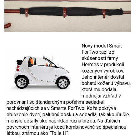
Nový model Smart
ForTwo ťaží zo
skúseností firmy
Hermes v produkcii
kožených výrobkov.
Jeho interiér dostal
bohatú koženú výbavu,
ktorá mu dodala
módnejší vzhľad v
porovnaní so štandardnými poťahmi sedadiel
nachádzajúcich sa v Smarte ForTwo. Koža pokrýva
obloženie dverí, palubnú dosku a sedadlá, tak ako ďalšie
menšie detaily ako napríklad ručná brzda. Na ďalších
povrchoch interiéru je koža kombinovaná so špeciálnou
látkou, známou ako “Toile H“.