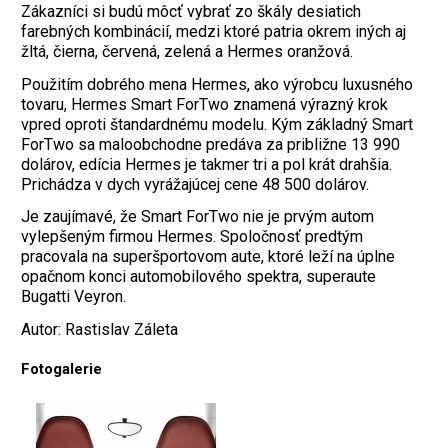
Zákazníci si budú môcť vybrať zo škály desiatich
farebných kombinácií, medzi ktoré patria okrem iných aj
žltá, čierna, červená, zelená a Hermes oranžová.
Použitím dobrého mena Hermes, ako výrobcu luxusného
tovaru, Hermes Smart ForTwo znamená výrazný krok
vpred oproti štandardnému modelu. Kým základný Smart
ForTwo sa maloobchodne predáva za približne 13 990
dolárov, edícia Hermes je takmer tri a pol krát drahšia.
Prichádza v dych vyrážajúcej cene 48 500 dolárov.
Je zaujímavé, že Smart ForTwo nie je prvým autom
vylepšeným firmou Hermes. Spoločnosť predtým
pracovala na superšportovom aute, ktoré leží na úplne
opačnom konci automobilového spektra, superaute
Bugatti Veyron.
Autor: Rastislav Záleta
Fotogalerie