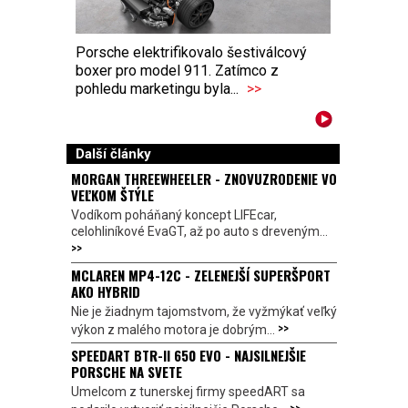
Porsche elektrifikovalo šestiválcový
boxer pro model 911. Zatímco z
pohledu marketingu byla...
>>
Další články
MORGAN THREEWHEELER - ZNOVUZRODENIE VO
VEĽKOM ŠTÝLE
Vodíkom poháňaný koncept LIFEcar,
celohliníkové EvaGT, až po auto s dreveným...
>>
MCLAREN MP4-12C - ZELENEJŠÍ SUPERŠPORT
AKO HYBRID
Nie je žiadnym tajomstvom, že vyžmýkať veľký
>>
výkon z malého motora je dobrým...
SPEEDART BTR-II 650 EVO - NAJSILNEJŠIE
PORSCHE NA SVETE
Umelcom z tunerskej firmy speedART sa
>>