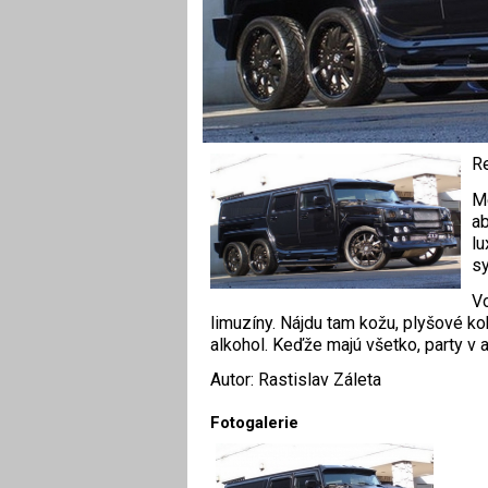
Re
Me
ab
lu
sy
Vo
limuzíny. Nájdu tam kožu, plyšové k
alkohol. Keďže majú všetko, party v 
Autor: Rastislav Záleta
Fotogalerie