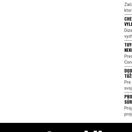
Zač
ktor
CHE
VYL
Diz
vych
TOY
NEK
Pre
Conc
DOD
TÚŽ
Pre 
svoj
PRO
SÚR
Pro
proj