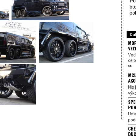
Por
bo
poh
Dal
MOR
VEĽ
Vod
celo
>>
MCL
AKO
Nie
výk
SPE
POR
Ume
poda
CHE
DUC