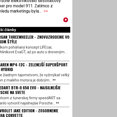
sche elektrifikovalo šestiválcový
xer pro model 911. Zatímco z
ledu marketingu byla...
>>
ší články
GAN THREEWHEELER - ZNOVUZRODENIE VO
KOM ŠTÝLE
íkom poháňaný koncept LIFEcar,
hliníkové EvaGT, až po auto s dreveným...
AREN MP4-12C - ZELENEJŠÍ SUPERŠPORT
 HYBRID
 je žiadnym tajomstvom, že vyžmýkať veľký
>>
on z malého motora je dobrým...
EDART BTR-II 650 EVO - NAJSILNEJŠIE
SCHE NA SVETE
lcom z tunerskej firmy speedART sa
>>
rilo vytvoriť najsilnejšie Porsche...
VROLET JAKE EDITION - ZOSOBNENIE
HA CORVETTE