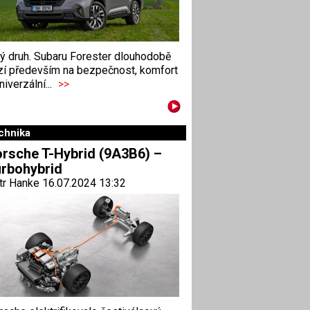
ný druh. Subaru Forester dlouhodobě
zí především na bezpečnost, komfort
niverzální...
>>
chnika
rsche T-Hybrid (9A3B6) –
rbohybrid
tr Hanke 16.07.2024 13:32