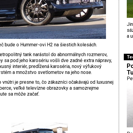
Ji
sá
a u
č bude o Hummer-ovi H2 na šiestich kolesách.
tropolitný tank narástol do abnormálnych rozmerov,
Te
y sa pod jeho karosériu vošli dve zadné extra nápravy,
Po
xusný interiér, predĺžená karoséria, nový výfukový
Tu
stém a množstvo svetlometov na jeho nose.
Pe
 vnútri je presne to, čo zákazníci očakávajú od luxusnej
oberce, veľké televízne obrazovky a samozrejme
aute sa môže začať.