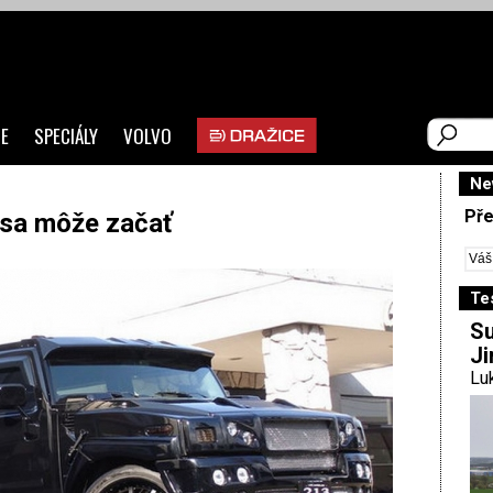
E
SPECIÁLY
VOLVO
Ne
Pře
 sa môže začať
Te
Su
Ji
Luk