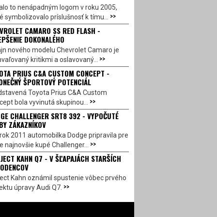
alo to nenápadným logom v roku 2005,
>>
é symbolizovalo príslušnosť k tímu...
VROLET CAMARO SS RED FLASH -
EPŠENIE DOKONALÉHO
ajn nového modelu Chevrolet Camaro je
>>
vaľovaný kritikmi a oslavovaný...
OTA PRIUS C&A CUSTOM CONCEPT -
ONEČNÝ ŠPORTOVÝ POTENCIÁL
dstavená Toyota Prius C&A Custom
>>
ept bola vyvinutá skupinou...
GE CHALLENGER SRT8 392 - VYPOČUTÉ
BY ZÁKAZNÍKOV
rok 2011 automobilka Dodge pripravila pre
>>
e najnovšie kupé Challenger...
JECT KAHN Q7 - V ŠĽAPAJÁCH STARŠÍCH
ODENCOV
ject Kahn oznámil spustenie vôbec prvého
>>
ektu úpravy Audi Q7.