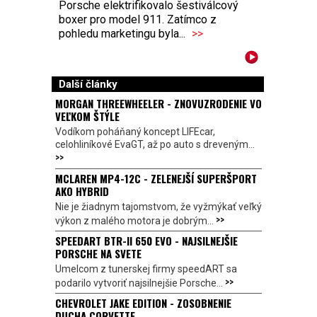
Porsche elektrifikovalo šestiválcový
boxer pro model 911. Zatímco z
pohledu marketingu byla...
>>
Další články
MORGAN THREEWHEELER - ZNOVUZRODENIE VO
VEĽKOM ŠTÝLE
Vodíkom poháňaný koncept LIFEcar,
celohliníkové EvaGT, až po auto s dreveným...
>>
MCLAREN MP4-12C - ZELENEJŠÍ SUPERŠPORT
AKO HYBRID
Nie je žiadnym tajomstvom, že vyžmýkať veľký
>>
výkon z malého motora je dobrým...
SPEEDART BTR-II 650 EVO - NAJSILNEJŠIE
PORSCHE NA SVETE
Umelcom z tunerskej firmy speedART sa
>>
podarilo vytvoriť najsilnejšie Porsche...
CHEVROLET JAKE EDITION - ZOSOBNENIE
DUCHA CORVETTE