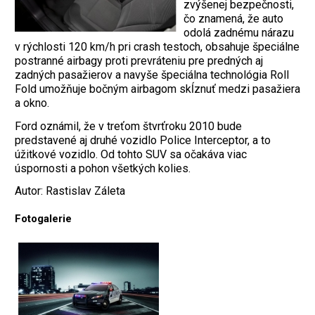
zvýšenej bezpečnosti,
čo znamená, že auto
odolá zadnému nárazu
v rýchlosti 120 km/h pri crash testoch, obsahuje špeciálne
postranné airbagy proti prevráteniu pre predných aj
zadných pasažierov a navyše špeciálna technológia Roll
Fold umožňuje bočným airbagom skĺznuť medzi pasažiera
a okno.
Ford oznámil, že v treťom štvrťroku 2010 bude
predstavené aj druhé vozidlo Police Interceptor, a to
úžitkové vozidlo. Od tohto SUV sa očakáva viac
úspornosti a pohon všetkých kolies.
Autor: Rastislav Záleta
Fotogalerie