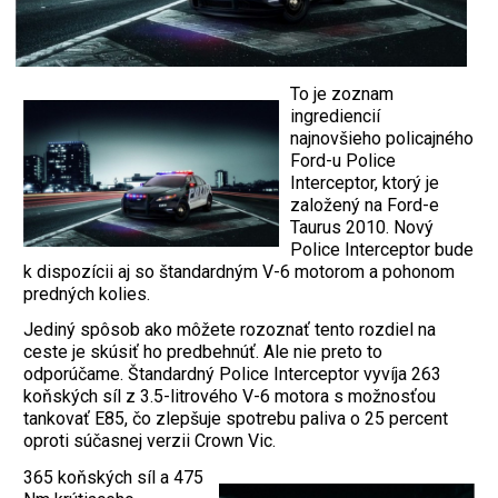
To je zoznam
ingrediencií
najnovšieho policajného
Ford-u Police
Interceptor, ktorý je
založený na Ford-e
Taurus 2010. Nový
Police Interceptor bude
k dispozícii aj so štandardným V-6 motorom a pohonom
predných kolies.
Jediný spôsob ako môžete rozoznať tento rozdiel na
ceste je skúsiť ho predbehnúť. Ale nie preto to
odporúčame. Štandardný Police Interceptor vyvíja 263
koňských síl z 3.5-litrového V-6 motora s možnosťou
tankovať E85, čo zlepšuje spotrebu paliva o 25 percent
oproti súčasnej verzii Crown Vic.
365 koňských síl a 475