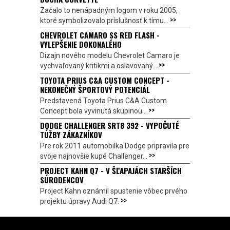
Začalo to nenápadným logom v roku 2005,
>>
ktoré symbolizovalo príslušnosť k tímu...
CHEVROLET CAMARO SS RED FLASH -
VYLEPŠENIE DOKONALÉHO
Dizajn nového modelu Chevrolet Camaro je
>>
vychvaľovaný kritikmi a oslavovaný...
TOYOTA PRIUS C&A CUSTOM CONCEPT -
NEKONEČNÝ ŠPORTOVÝ POTENCIÁL
Predstavená Toyota Prius C&A Custom
>>
Concept bola vyvinutá skupinou...
DODGE CHALLENGER SRT8 392 - VYPOČUTÉ
TÚŽBY ZÁKAZNÍKOV
Pre rok 2011 automobilka Dodge pripravila pre
>>
svoje najnovšie kupé Challenger...
PROJECT KAHN Q7 - V ŠĽAPAJÁCH STARŠÍCH
SÚRODENCOV
Project Kahn oznámil spustenie vôbec prvého
>>
projektu úpravy Audi Q7.