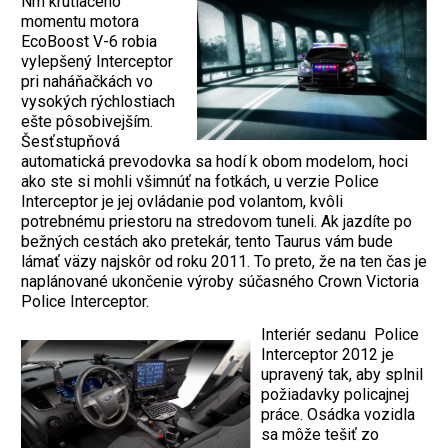
Nm krútiaceho
momentu motora
EcoBoost V-6 robia
vylepšený Interceptor
pri naháňačkách vo
vysokých rýchlostiach
ešte pôsobivejším.
Šesťstupňová
automatická prevodovka sa hodí k obom modelom, hoci
ako ste si mohli všimnúť na fotkách, u verzie Police
Interceptor je jej ovládanie pod volantom, kvôli
potrebnému priestoru na stredovom tuneli. Ak jazdíte po
bežných cestách ako pretekár, tento Taurus vám bude
lámať väzy najskôr od roku 2011. To preto, že na ten čas je
naplánované ukončenie výroby súčasného Crown Victoria
Police Interceptor.
Interiér sedanu Police
Interceptor 2012 je
upravený tak, aby splnil
požiadavky policajnej
práce. Osádka vozidla
sa môže tešiť zo