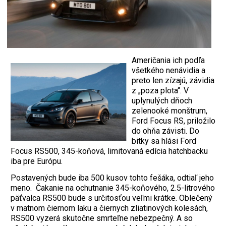
Američania ich podľa
všetkého nenávidia a
preto len zízajú, závidia
z „poza plota“. V
uplynulých dňoch
zelenooké monštrum,
Ford Focus RS, priložilo
do ohňa závisti. Do
bitky sa hlási Ford
Focus RS500, 345-koňová, limitovaná edícia hatchbacku
iba pre Európu.
Postavených bude iba 500 kusov tohto fešáka, odtiaľ jeho
meno. Čakanie na ochutnanie 345-koňového, 2.5-litrového
päťvalca RS500 bude s určitosťou veľmi krátke. Oblečený
v matnom čiernom laku a čiernych zliatinových kolesách,
RS500 vyzerá skutočne smrteľne nebezpečný. A so