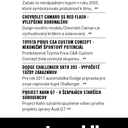
Začalo to nenápadným logom v roku 2005,
>>
ktoré symbolizovalo príslušnosť k tímu...
CHEVROLET CAMARO SS RED FLASH -
VYLEPŠENIE DOKONALÉHO
Dizajn nového modelu Chevrolet Camaro je
>>
vychvaľovaný kritikmi a oslavovaný...
TOYOTA PRIUS C&A CUSTOM CONCEPT -
NEKONEČNÝ ŠPORTOVÝ POTENCIÁL
Predstavená Toyota Prius C&A Custom
>>
Concept bola vyvinutá skupinou...
DODGE CHALLENGER SRT8 392 - VYPOČUTÉ
TÚŽBY ZÁKAZNÍKOV
Pre rok 2011 automobilka Dodge pripravila pre
>>
svoje najnovšie kupé Challenger...
PROJECT KAHN Q7 - V ŠĽAPAJÁCH STARŠÍCH
SÚRODENCOV
Project Kahn oznámil spustenie vôbec prvého
>>
projektu úpravy Audi Q7.