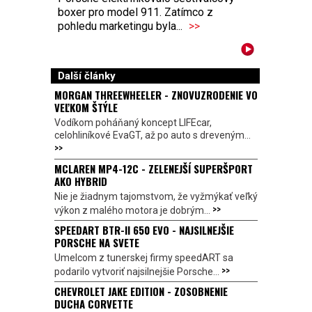
boxer pro model 911. Zatímco z
pohledu marketingu byla...
>>
Další články
MORGAN THREEWHEELER - ZNOVUZRODENIE VO
VEĽKOM ŠTÝLE
Vodíkom poháňaný koncept LIFEcar,
celohliníkové EvaGT, až po auto s dreveným...
>>
MCLAREN MP4-12C - ZELENEJŠÍ SUPERŠPORT
AKO HYBRID
Nie je žiadnym tajomstvom, že vyžmýkať veľký
>>
výkon z malého motora je dobrým...
SPEEDART BTR-II 650 EVO - NAJSILNEJŠIE
PORSCHE NA SVETE
Umelcom z tunerskej firmy speedART sa
>>
podarilo vytvoriť najsilnejšie Porsche...
CHEVROLET JAKE EDITION - ZOSOBNENIE
DUCHA CORVETTE