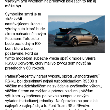
všetkým tým výkonom na predných kolesách to tak aj
môže byť.
Symbolika smrti je tu
skôr kvôli
nastávajúcemu koncu
výroby auta, ktoré bude
skoro nahradené novým
Focusom. Toto auto
bude posledným RS-
kom, ktoré bude
postavené. Ford sa
týmto modelom súbežne vracia späť k modelu Sierra
RS500 Corworth, ktorý mal vo zvyku dominovať na
pretekoch v 80. rokoch.
Pätnásťpercentný nárast výkonu, oproti „štandardnému“
RS-ku, bol dosiahnutý najmä turbodúchadlom RS500 s
väčším medzichladičom na zvládanie zvýšeného výkonu,
väčším filtrom na zvýšenie prívodu vzduchu, väčším
výfukom, vylepšenou palivovou pumpou a novým
vyladením riadiacej jednotky. Na úpravách sa podielali
najlepší z najlepších, a to Ford Team RS a REvolve