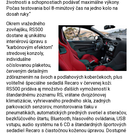
životnosti a schopnostiach podávať maximálne výkony.
Počas testovania bol 8-minútový čas na jedno kolo na
dosah ruky.“
Okrem vražedného
zovňajšku, RS500
dostane aj unikátnu
interiérovú úpravu s
“karbónovým efektom“
stredovej konzoly,
individuálne
očíslovanou plaketou,
červeným detailným
zdôraznením na švoch a podlahových koberčekoch, plus
voliteľné špeciálne sedadlá Recaro v červenej koži.
RS500 pridáva aj množstvo ďalších vymožeností k
štandardnému zoznamu RS, vrátane dvojzónovej
klimatizácie, vyhrievaného predného skla, zadných
parkovacích senzorov, monitorovania tlaku v
pneumatikách, automatických predných svetiel a stieračov,
bezkľúčového štartu, Bluetooth, hlasového ovládania, USB
vstupu, audio systému na 6 CD a štandardných športových
sedadiel Recaro s čiastočnou koženou úpravou. Dostupné