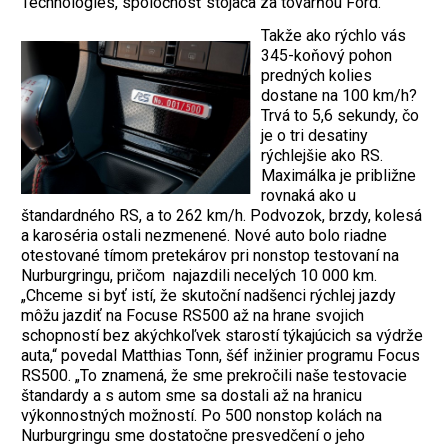
Technologies, spoločnosť stojaca za továrňou Ford.
Takže ako rýchlo vás
345-koňový pohon
predných kolies
dostane na 100 km/h?
Trvá to 5,6 sekundy, čo
je o tri desatiny
rýchlejšie ako RS.
Maximálka je približne
rovnaká ako u
štandardného RS, a to 262 km/h. Podvozok, brzdy, kolesá
a karoséria ostali nezmenené. Nové auto bolo riadne
otestované tímom pretekárov pri nonstop testovaní na
Nurburgringu, pričom najazdili necelých 10 000 km.
„Chceme si byť istí, že skutoční nadšenci rýchlej jazdy
môžu jazdiť na Focuse RS500 až na hrane svojich
schopností bez akýchkoľvek starostí týkajúcich sa výdrže
auta,“ povedal Matthias Tonn, šéf inžinier programu Focus
RS500. „To znamená, že sme prekročili naše testovacie
štandardy a s autom sme sa dostali až na hranicu
výkonnostných možností. Po 500 nonstop kolách na
Nurburgringu sme dostatočne presvedčení o jeho