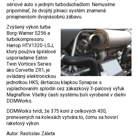
sériové auto s jedným turbodúchadlom. Nemusíme
pripomínať, že dvojitý plniaci systém znamená
prinajmenšom dvojnásobnú zábavu.
Zvýšený výkon turba
Borg-Warner S256 a
turbokompresoru
Harrop HTV1320-LSJ,
ktorý používa špirálové
usporiadanie Eaton
Twin Vortices Series
ako Corvette ZR1, je
ovládaný elektronickou
jednotkou HKS, škrtiacou klapkou Synapse s
vyplachovaním splodín cez zákazkový 3-palcový výfuk
Magnaflow. Všetky časti systému boli vyrobené v dielni
DDMWorks.
DDMWorks tvrdí, že 375 koní z celkových 430,
prenesených na kolesách vytvára to, čomu sa hovorí
raketový výkon.
Autor: Rastislav Záleta