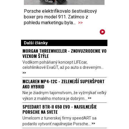
Porsche elektrifikovalo šestiválcový
boxer pro model 911. Zatímco z
pohledu marketingu byla...
>>
Další články
MORGAN THREEWHEELER - ZNOVUZRODENIE VO
VEĽKOM ŠTÝLE
Vodíkom poháňaný koncept LIFEcar,
celohliníkové EvaGT, až po auto s dreveným...
>>
MCLAREN MP4-12C - ZELENEJŠÍ SUPERŠPORT
AKO HYBRID
Nie je žiadnym tajomstvom, že vyžmýkať veľký
>>
výkon z malého motora je dobrým...
SPEEDART BTR-II 650 EVO - NAJSILNEJŠIE
PORSCHE NA SVETE
Umelcom z tunerskej firmy speedART sa
>>
podarilo vytvoriť najsilnejšie Porsche...