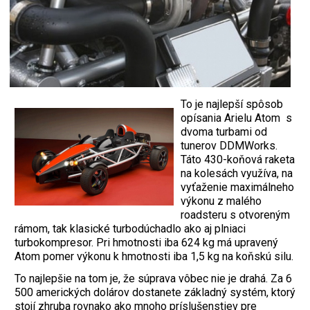
To je najlepší spôsob
opísania Arielu Atom s
dvoma turbami od
tunerov DDMWorks.
Táto 430-koňová raketa
na kolesách využíva, na
vyťaženie maximálneho
výkonu z malého
roadsteru s otvoreným
rámom, tak klasické turbodúchadlo ako aj plniaci
turbokompresor. Pri hmotnosti iba 624 kg má upravený
Atom pomer výkonu k hmotnosti iba 1,5 kg na koňskú silu.
To najlepšie na tom je, že súprava vôbec nie je drahá. Za 6
500 amerických dolárov dostanete základný systém, ktorý
stojí zhruba rovnako ako mnoho príslušenstiev pre