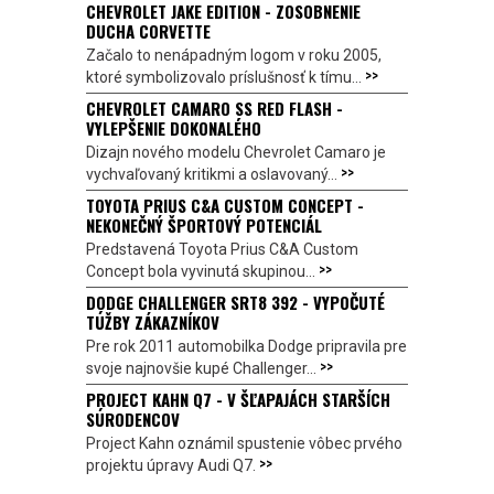
CHEVROLET JAKE EDITION - ZOSOBNENIE
DUCHA CORVETTE
Začalo to nenápadným logom v roku 2005,
>>
ktoré symbolizovalo príslušnosť k tímu...
CHEVROLET CAMARO SS RED FLASH -
VYLEPŠENIE DOKONALÉHO
Dizajn nového modelu Chevrolet Camaro je
>>
vychvaľovaný kritikmi a oslavovaný...
TOYOTA PRIUS C&A CUSTOM CONCEPT -
NEKONEČNÝ ŠPORTOVÝ POTENCIÁL
Predstavená Toyota Prius C&A Custom
>>
Concept bola vyvinutá skupinou...
DODGE CHALLENGER SRT8 392 - VYPOČUTÉ
TÚŽBY ZÁKAZNÍKOV
Pre rok 2011 automobilka Dodge pripravila pre
>>
svoje najnovšie kupé Challenger...
PROJECT KAHN Q7 - V ŠĽAPAJÁCH STARŠÍCH
SÚRODENCOV
Project Kahn oznámil spustenie vôbec prvého
>>
projektu úpravy Audi Q7.