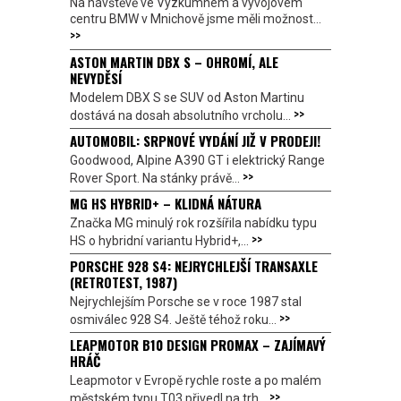
Na návštěvě ve Výzkumném a vývojovém
centru BMW v Mnichově jsme měli možnost...
>>
ASTON MARTIN DBX S – OHROMÍ, ALE
NEVYDĚSÍ
Modelem DBX S se SUV od Aston Martinu
>>
dostává na dosah absolutního vrcholu...
AUTOMOBIL: SRPNOVÉ VYDÁNÍ JIŽ V PRODEJI!
Goodwood, Alpine A390 GT i elektrický Range
>>
Rover Sport. Na stánky právě...
MG HS HYBRID+ – KLIDNÁ NÁTURA
Značka MG minulý rok rozšířila nabídku typu
>>
HS o hybridní variantu Hybrid+,...
PORSCHE 928 S4: NEJRYCHLEJŠÍ TRANSAXLE
(RETROTEST, 1987)
Nejrychlejším Porsche se v roce 1987 stal
>>
osmiválec 928 S4. Ještě téhož roku...
LEAPMOTOR B10 DESIGN PROMAX – ZAJÍMAVÝ
HRÁČ
Leapmotor v Evropě rychle roste a po malém
>>
městském typu T03 přivedl na trh...