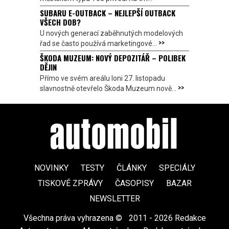
SUBARU E-OUTBACK – NEJLEPŠÍ OUTBACK
VŠECH DOB?
U nových generací zaběhnutých modelových
>>
řad se často používá marketingové...
ŠKODA MUZEUM: NOVÝ DEPOZITÁŘ – POLIBEK
DĚJIN
Přímo ve svém areálu loni 27. listopadu
>>
slavnostně otevřelo Škoda Muzeum nově...
NOVINKY
TESTY
ČLÁNKY
SPECIÁLY
TISKOVÉ ZPRÁVY
ČASOPISY
BAZAR
NEWSLETTER
Všechna práva vyhrazena ©
|
2011 - 2026 Redakce