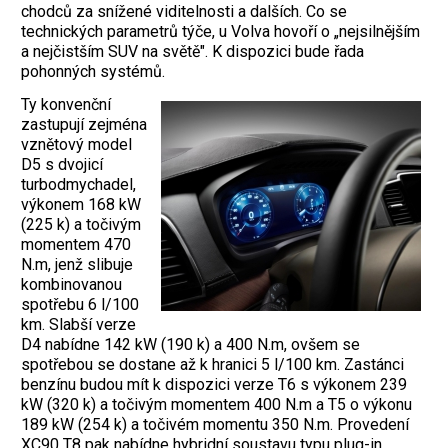
chodců za snížené viditelnosti a dalších. Co se
technických parametrů týče, u Volva hovoří o „nejsilnějším
a nejčistším SUV na světě". K dispozici bude řada
pohonných systémů.
Ty konvenční
zastupují zejména
vznětový model
D5 s dvojicí
turbodmychadel,
výkonem 168 kW
(225 k) a točivým
momentem 470
N.m, jenž slibuje
kombinovanou
spotřebu 6 l/100
km. Slabší verze
D4 nabídne 142 kW (190 k) a 400 N.m, ovšem se
spotřebou se dostane až k hranici 5 l/100 km. Zastánci
benzínu budou mít k dispozici verze T6 s výkonem 239
kW (320 k) a točivým momentem 400 N.m a T5 o výkonu
189 kW (254 k) a točivém momentu 350 N.m. Provedení
XC90 T8 pak nabídne hybridní soustavu typu plug-in