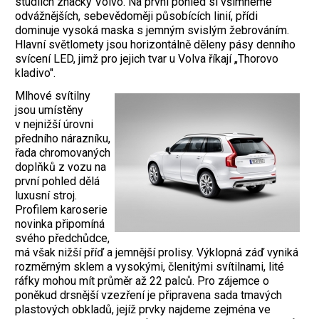
studiích značky Volvo. Na první pohled si všimneme
odvážnějších, sebevědoměji působících linií, přídi
dominuje vysoká maska s jemným svislým žebrováním.
Hlavní světlomety jsou horizontálně děleny pásy denního
svícení LED, jimž pro jejich tvar u Volva říkají „Thorovo
kladivo".
Mlhové svítilny
jsou umístěny
v nejnižší úrovni
předního nárazníku,
řada chromovaných
doplňků z vozu na
první pohled dělá
luxusní stroj.
Profilem karoserie
novinka připomíná
svého předchůdce,
má však nižší příď a jemnější prolisy. Výklopná záď vyniká
rozměrným sklem a vysokými, členitými svítilnami, lité
ráfky mohou mít průměr až 22 palců. Pro zájemce o
poněkud drsnější vzezření je připravena sada tmavých
plastových obkladů, jejíž prvky najdeme zejména ve