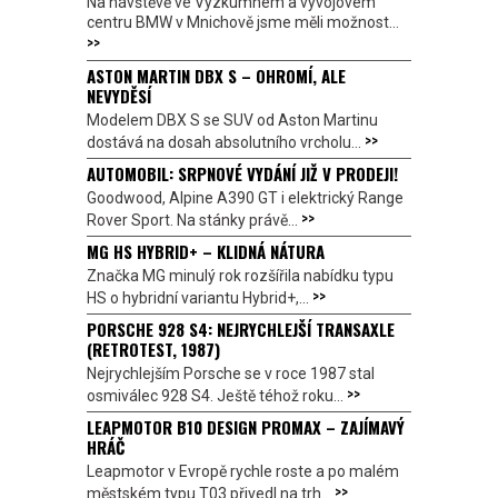
Na návštěvě ve Výzkumném a vývojovém
centru BMW v Mnichově jsme měli možnost...
>>
ASTON MARTIN DBX S – OHROMÍ, ALE
NEVYDĚSÍ
Modelem DBX S se SUV od Aston Martinu
>>
dostává na dosah absolutního vrcholu...
AUTOMOBIL: SRPNOVÉ VYDÁNÍ JIŽ V PRODEJI!
Goodwood, Alpine A390 GT i elektrický Range
>>
Rover Sport. Na stánky právě...
MG HS HYBRID+ – KLIDNÁ NÁTURA
Značka MG minulý rok rozšířila nabídku typu
>>
HS o hybridní variantu Hybrid+,...
PORSCHE 928 S4: NEJRYCHLEJŠÍ TRANSAXLE
(RETROTEST, 1987)
Nejrychlejším Porsche se v roce 1987 stal
>>
osmiválec 928 S4. Ještě téhož roku...
LEAPMOTOR B10 DESIGN PROMAX – ZAJÍMAVÝ
HRÁČ
Leapmotor v Evropě rychle roste a po malém
>>
městském typu T03 přivedl na trh...