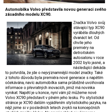
Automobilka Volvo představila novou generaci svého
zásadního modelu XC90.
Značka Volvo svůj
stávající typ XC90
vyráběla dlouhých
dvanáct let. Od
chvíle jeho
premiéry na
detroitském
autosalonu v roce
2002 bylo jasné, a
následující dekáda
to potvrdila, že jde o nejvýznamnější model značky. Také
z tohoto důvodu byla premiéra nové generace s napětím
očekávána, navíc automobilka sama průběžně uvolňovala
informace o převratných inovacích, jimiž má novinka
vynikat. Napětí je u konce, nyní vám již můžeme nové
Volvo XC90 představit v plném jeho lesku. Po stylistické
stránce je XC90 dalším vyjádřením stylistického jazyka, na
nějž jsme si v posledních letech zvykli na koncepčních