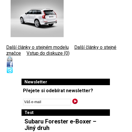
Další články o stejném modelu
|
Další články o stejné
značce
|
Vstup do diskuze (0)
Newsletter
Přejete si odebírat newsletter?
Test
Subaru Forester e-Boxer –
Jiný druh