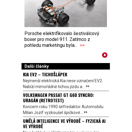
Porsche elektrifikovalo šestiválcový
boxer pro model 911. Zatímco z
pohledu marketingu byla...
>>
Další články
KIA EV2 – TICHOŠLÁPEK
Nejmenší elektrická Kia nese označení EV2.
>>
Nabízí mimořádně tichou jízdu a...
VOLKSWAGEN PASSAT GT G60 SYNCRO:
URAGÁN (RETROTEST)
Koncem roku 1990 šéfredaktor Automobilu
>>
Milan Jozíf vyzkoušel špičkové...
UMĚLÁ INTELIGENCE VE VÝROBĚ – FYZICKÁ AI
VE VÝROBĚ