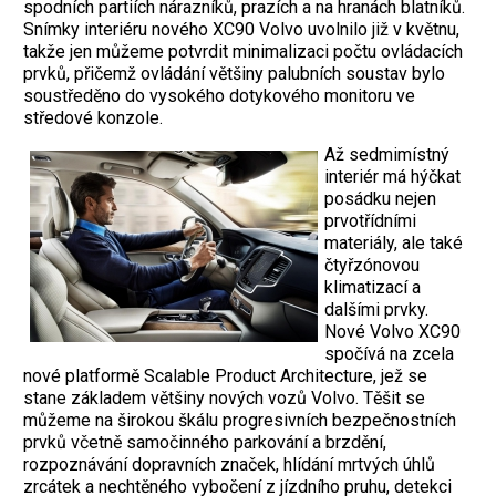
spodních partiích nárazníků, prazích a na hranách blatníků.
Snímky interiéru nového XC90 Volvo uvolnilo již v květnu,
takže jen můžeme potvrdit minimalizaci počtu ovládacích
prvků, přičemž ovládání většiny palubních soustav bylo
soustředěno do vysokého dotykového monitoru ve
středové konzole.
Až sedmimístný
interiér má hýčkat
posádku nejen
prvotřídními
materiály, ale také
čtyřzónovou
klimatizací a
dalšími prvky.
Nové Volvo XC90
spočívá na zcela
nové platformě Scalable Product Architecture, jež se
stane základem většiny nových vozů Volvo. Těšit se
můžeme na širokou škálu progresivních bezpečnostních
prvků včetně samočinného parkování a brzdění,
rozpoznávání dopravních značek, hlídání mrtvých úhlů
zrcátek a nechtěného vybočení z jízdního pruhu, detekci