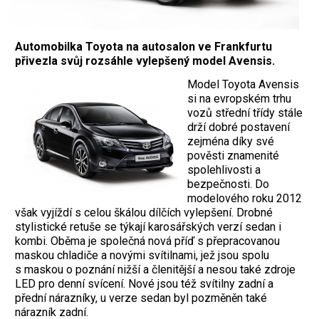
Automobilka Toyota na autosalon ve Frankfurtu
přivezla svůj rozsáhle vylepšený model Avensis.
Model Toyota Avensis
si na evropském trhu
vozů střední třídy stále
drží dobré postavení
zejména díky své
pověsti znamenité
spolehlivosti a
bezpečnosti. Do
modelového roku 2012
však vyjíždí s celou škálou dílčích vylepšení. Drobné
stylistické retuše se týkají karosářských verzí sedan i
kombi. Oběma je společná nová příď s přepracovanou
maskou chladiče a novými svítilnami, jež jsou spolu
s maskou o poznání nižší a členitější a nesou také zdroje
LED pro denní svícení. Nové jsou též svítilny zadní a
přední nárazníky, u verze sedan byl pozměněn také
nárazník zadní.