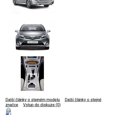
Další články o stejném modelu
|
Další články o stejné
značce
|
Vstup do diskuze (0)