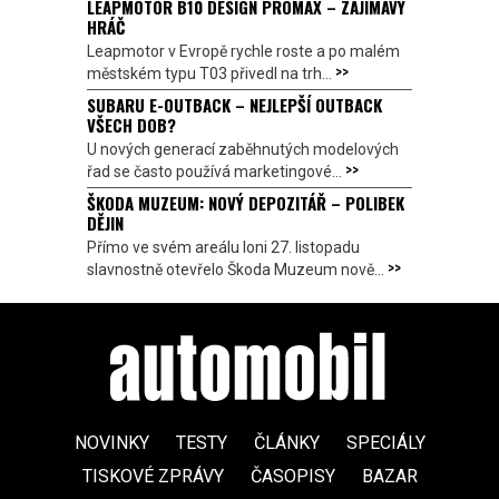
LEAPMOTOR B10 DESIGN PROMAX – ZAJÍMAVÝ
HRÁČ
Leapmotor v Evropě rychle roste a po malém
>>
městském typu T03 přivedl na trh...
SUBARU E-OUTBACK – NEJLEPŠÍ OUTBACK
VŠECH DOB?
U nových generací zaběhnutých modelových
>>
řad se často používá marketingové...
ŠKODA MUZEUM: NOVÝ DEPOZITÁŘ – POLIBEK
DĚJIN
Přímo ve svém areálu loni 27. listopadu
>>
slavnostně otevřelo Škoda Muzeum nově...
NOVINKY
TESTY
ČLÁNKY
SPECIÁLY
TISKOVÉ ZPRÁVY
ČASOPISY
BAZAR