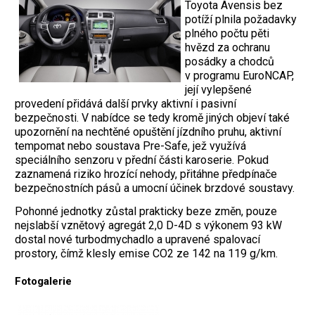
Toyota Avensis bez
potíží plnila požadavky
plného počtu pěti
hvězd za ochranu
posádky a chodců
v programu EuroNCAP,
její vylepšené
provedení přidává další prvky aktivní i pasivní
bezpečnosti. V nabídce se tedy kromě jiných objeví také
upozornění na nechtěné opuštění jízdního pruhu, aktivní
tempomat nebo soustava Pre-Safe, jež využívá
speciálního senzoru v přední části karoserie. Pokud
zaznamená riziko hrozící nehody, přitáhne předpínače
bezpečnostních pásů a umocní účinek brzdové soustavy.
Pohonné jednotky zůstal prakticky beze změn, pouze
nejslabší vznětový agregát 2,0 D-4D s výkonem 93 kW
dostal nové turbodmychadlo a upravené spalovací
prostory, čímž klesly emise CO2 ze 142 na 119 g/km.
Fotogalerie