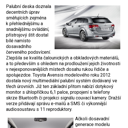
Palubní deska doznala
decentních úprav
směřujících zejména
k přehlednějšímu a
snadnějšímu ovládání,
přístrojový štít dostal
bílé namísto
dosavadního
červeného podsvícení.
Zlepšila se kvalita čalounických a obkladových materiálů,
a to především s ohledem na prodloužení jejich životnosti
v nejexponovanějších místech dosahu rukou řidiče a
spolujezdce. Toyota Avensis modelového roku 2012
dostala nový multimediální palubní systém dodávaný ve
třech úrovních. Již ten základní přitom nabízí dotykový
monitor s úhlopříčkou 6,1 palce, propojení s telefony
skrze Bluetooth či projekci signálu couvací kamery. Dražší
verze přidávají správu e-mailů a SMS či výkonnější
audiosoustavu s 11 reproduktory.
Ačkoli dosavadní
generace modelu