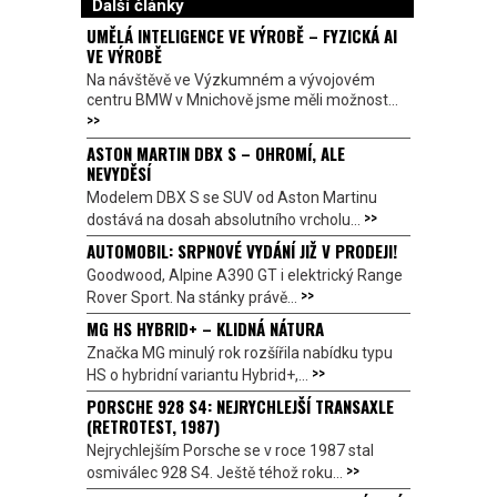
Další články
UMĚLÁ INTELIGENCE VE VÝROBĚ – FYZICKÁ AI
VE VÝROBĚ
Na návštěvě ve Výzkumném a vývojovém
centru BMW v Mnichově jsme měli možnost...
>>
ASTON MARTIN DBX S – OHROMÍ, ALE
NEVYDĚSÍ
Modelem DBX S se SUV od Aston Martinu
>>
dostává na dosah absolutního vrcholu...
AUTOMOBIL: SRPNOVÉ VYDÁNÍ JIŽ V PRODEJI!
Goodwood, Alpine A390 GT i elektrický Range
>>
Rover Sport. Na stánky právě...
MG HS HYBRID+ – KLIDNÁ NÁTURA
Značka MG minulý rok rozšířila nabídku typu
>>
HS o hybridní variantu Hybrid+,...
PORSCHE 928 S4: NEJRYCHLEJŠÍ TRANSAXLE
(RETROTEST, 1987)
Nejrychlejším Porsche se v roce 1987 stal
>>
osmiválec 928 S4. Ještě téhož roku...