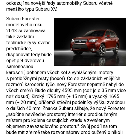
odkazují na novější řady automobilky Subaru včetně
menšího typu Subaru XV.
Subaru Forester
modelového roku
2013 si zachovává
také základní
technické rysy svého
předchůdce,
disponovat tedy bude
opět pětidveřovou
samonosnou
karoserií, pohonem všech kol a vyhlášenými motory
s protiběžnými písty (boxer). Co se základních vnějších
rozměrů karoserie týče, nový Forester nepatrně nabyl do
všech směrů. Bude dlouhý 4595 mm (což je o 35 mm více
než dosud), široký 1795 mm (+ 15 mm) a vysoký 1695
mm (+ 20 mm), přičemž střešní podélníky výšku zvednou
o dalších 40 mm. Značka Subaru slibuje, že nový Forester
„nabídne nevšedně prostorný interiér s prodlouženým
místem pro kolena cestujících vzadu a zvětšeným
objemem zavazadlového prostoru". Svůj podíl na tom
bude mít zřejmě také rozvor náprav prodloužený o nikoli