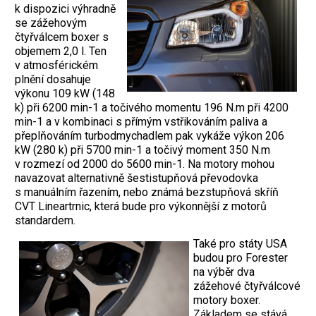
k dispozici výhradně
se zážehovým
čtyřválcem boxer s
objemem 2,0 l. Ten
v atmosférickém
plnění dosahuje
výkonu 109 kW (148
k) při 6200 min-1 a točivého momentu 196 N.m při 4200
min-1 a v kombinaci s přímým vstřikováním paliva a
přeplňováním turbodmychadlem pak vykáže výkon 206
kW (280 k) při 5700 min-1 a točivý moment 350 N.m
v rozmezí od 2000 do 5600 min-1. Na motory mohou
navazovat alternativně šestistupňová převodovka
s manuálním řazením, nebo známá bezstupňová skříň
CVT Lineartrnic, která bude pro výkonnější z motorů
standardem.
Také pro státy USA
budou pro Forester
na výběr dva
zážehové čtyřválcové
motory boxer.
Základem se stává