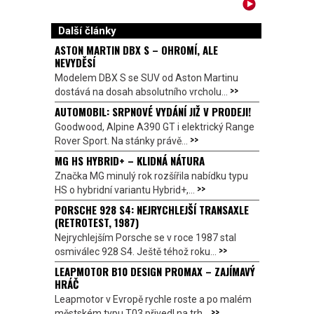
Další články
ASTON MARTIN DBX S – OHROMÍ, ALE
NEVYDĚSÍ
Modelem DBX S se SUV od Aston Martinu
>>
dostává na dosah absolutního vrcholu...
AUTOMOBIL: SRPNOVÉ VYDÁNÍ JIŽ V PRODEJI!
Goodwood, Alpine A390 GT i elektrický Range
>>
Rover Sport. Na stánky právě...
MG HS HYBRID+ – KLIDNÁ NÁTURA
Značka MG minulý rok rozšířila nabídku typu
>>
HS o hybridní variantu Hybrid+,...
PORSCHE 928 S4: NEJRYCHLEJŠÍ TRANSAXLE
(RETROTEST, 1987)
Nejrychlejším Porsche se v roce 1987 stal
>>
osmiválec 928 S4. Ještě téhož roku...
LEAPMOTOR B10 DESIGN PROMAX – ZAJÍMAVÝ
HRÁČ
Leapmotor v Evropě rychle roste a po malém
>>
městském typu T03 přivedl na trh...