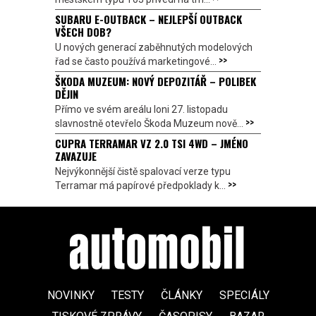
SUBARU E-OUTBACK – NEJLEPŠÍ OUTBACK
VŠECH DOB?
U nových generací zaběhnutých modelových
>>
řad se často používá marketingové...
ŠKODA MUZEUM: NOVÝ DEPOZITÁŘ – POLIBEK
DĚJIN
Přímo ve svém areálu loni 27. listopadu
>>
slavnostně otevřelo Škoda Muzeum nově...
CUPRA TERRAMAR VZ 2.0 TSI 4WD – JMÉNO
ZAVAZUJE
Nejvýkonnější čistě spalovací verze typu
>>
Terramar má papírové předpoklady k...
NOVINKY
TESTY
ČLÁNKY
SPECIÁLY