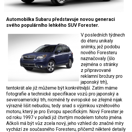
Automobilka Subaru představuje novou generaci
svého populárního lehkého SUV Forester.
V posledních týdnech
do éteru unikaly
snímky, jež podobu
nového Foresteru
naznačovaly (šlo
zejména o stránky
z připravované
reklamní brožury pro
japonský trh),
tentokrát ale již můžeme být konkrétnější. Zatím máme
fotografie a technické specifikace vozů pro japonský a
severoamerický trh, nicméně ty evropské se zřejmě nijak
výrazně lišit nebudou, tedy snad s výjimkou vznětového
motoru, který je pro Evropu specifickým. Nový Forester je
od roku 1997 v pořadí již čtvrtým modelem tohoto jména.
Ačkoli má být vůz zcela nový, jeho vzhled do značné míry
vychází ze současného Foresteru, přičemž některé detaily