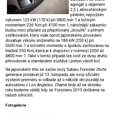
agregát s objemem
2,5 l, atmosférickým
plněním, nejvyšším
výkonem 125 kW (170 k) při 5800 min-1 a točivým
momentem 236 N.m při 4100 min-1, náročnější zákazníci
budou moci připlatit za přeplňovaný „dvoulitr" s přímým
vstřikováním, který však oproti japonskému provedení
dosahuje výkonu sníženého na 184 kW (250 k) při
5600 min-1 a točivého momentu s špičkou zachovanou na
hladině 350 N.m, která je k dispozici v rozmezí 2000 až
4800 min-1. Také v tomto případě lze volit ze dvou druhů
převodovek a standardem zůstává i pohon všech kol.
Na japonském trhu se začne nový Subaru Forester čtvrté
generace prodávat již 13. listopadu, ale svoji oficiální
výstavní premiéru si odbude až o několik dní později na
autosalonu v Los Angleles. Zřejmě tedy až na sklonku
roku budeme vědět, kdy se Foresteru 2013 dočkáme na
našich silnicích.
Fotogalerie