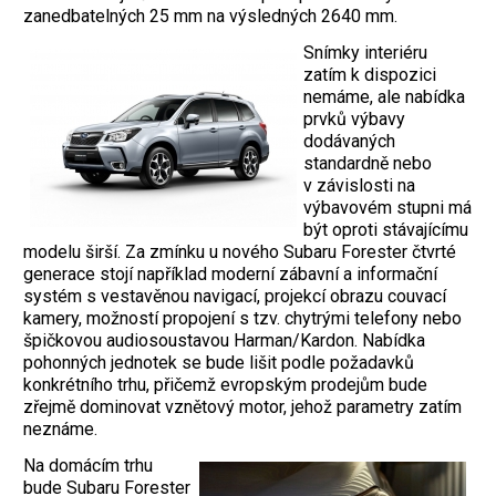
zanedbatelných 25 mm na výsledných 2640 mm.
Snímky interiéru
zatím k dispozici
nemáme, ale nabídka
prvků výbavy
dodávaných
standardně nebo
v závislosti na
výbavovém stupni má
být oproti stávajícímu
modelu širší. Za zmínku u nového Subaru Forester čtvrté
generace stojí například moderní zábavní a informační
systém s vestavěnou navigací, projekcí obrazu couvací
kamery, možností propojení s tzv. chytrými telefony nebo
špičkovou audiosoustavou Harman/Kardon. Nabídka
pohonných jednotek se bude lišit podle požadavků
konkrétního trhu, přičemž evropským prodejům bude
zřejmě dominovat vznětový motor, jehož parametry zatím
neznáme.
Na domácím trhu
bude Subaru Forester