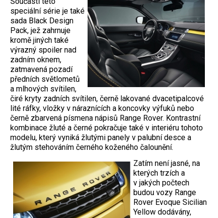
Součástí této
speciální série je také
sada Black Design
Pack, jež zahrnuje
kromě jiných také
výrazný spoiler nad
zadním oknem,
zatmavená pozadí
předních světlometů
a mlhových svítilen,
čiré kryty zadních svítilen, černě lakované dvacetipalcové
lité ráfky, vložky v náraznících a koncovky výfuků nebo
černě zbarvená písmena nápisů Range Rover. Kontrastní
kombinace žluté a černé pokračuje také v interiéru tohoto
modelu, který vyniká žlutými panely v palubní desce a
žlutým stehováním černého koženého čalounění.
Zatím není jasné, na
kterých trzích a
v jakých počtech
budou vozy Range
Rover Evoque Sicilian
Yellow dodávány,