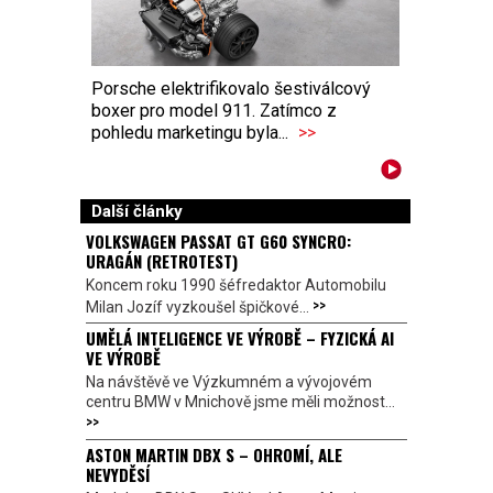
Porsche elektrifikovalo šestiválcový
boxer pro model 911. Zatímco z
pohledu marketingu byla...
>>
Další články
VOLKSWAGEN PASSAT GT G60 SYNCRO:
URAGÁN (RETROTEST)
Koncem roku 1990 šéfredaktor Automobilu
>>
Milan Jozíf vyzkoušel špičkové...
UMĚLÁ INTELIGENCE VE VÝROBĚ – FYZICKÁ AI
VE VÝROBĚ
Na návštěvě ve Výzkumném a vývojovém
centru BMW v Mnichově jsme měli možnost...
>>
ASTON MARTIN DBX S – OHROMÍ, ALE
NEVYDĚSÍ