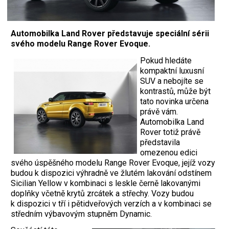
Automobilka Land Rover představuje speciální sérii
svého modelu Range Rover Evoque.
Pokud hledáte
kompaktní luxusní
SUV a nebojíte se
kontrastů, může být
tato novinka určena
právě vám.
Automobilka Land
Rover totiž právě
představila
omezenou edici
svého úspěšného modelu Range Rover Evoque, jejíž vozy
budou k dispozici výhradně ve žlutém lakování odstínem
Sicilian Yellow v kombinaci s leskle černě lakovanými
doplňky včetně krytů zrcátek a střechy. Vozy budou
k dispozici v tří i pětidveřových verzích a v kombinaci se
středním výbavovým stupněm Dynamic.