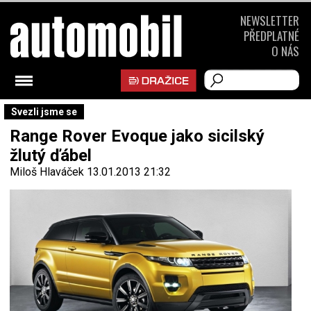
NEWSLETTER
PŘEDPLATNÉ
O NÁS
Svezli jsme se
Range Rover Evoque jako sicilský
žlutý ďábel
Miloš Hlaváček
13.01.2013 21:32