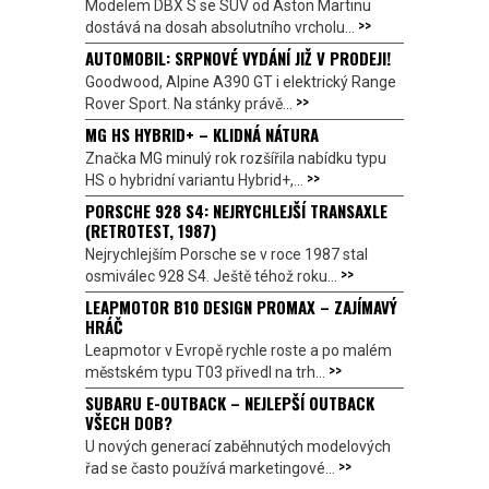
Modelem DBX S se SUV od Aston Martinu
>>
dostává na dosah absolutního vrcholu...
AUTOMOBIL: SRPNOVÉ VYDÁNÍ JIŽ V PRODEJI!
Goodwood, Alpine A390 GT i elektrický Range
>>
Rover Sport. Na stánky právě...
MG HS HYBRID+ – KLIDNÁ NÁTURA
Značka MG minulý rok rozšířila nabídku typu
>>
HS o hybridní variantu Hybrid+,...
PORSCHE 928 S4: NEJRYCHLEJŠÍ TRANSAXLE
(RETROTEST, 1987)
Nejrychlejším Porsche se v roce 1987 stal
>>
osmiválec 928 S4. Ještě téhož roku...
LEAPMOTOR B10 DESIGN PROMAX – ZAJÍMAVÝ
HRÁČ
Leapmotor v Evropě rychle roste a po malém
>>
městském typu T03 přivedl na trh...
SUBARU E-OUTBACK – NEJLEPŠÍ OUTBACK
VŠECH DOB?
U nových generací zaběhnutých modelových
>>
řad se často používá marketingové...