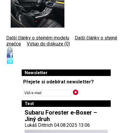
Další články o stejném modelu
|
Další články o stejné
značce
|
Vstup do diskuze (0)
Newsletter
Přejete si odebírat newsletter?
Test
Subaru Forester e-Boxer –
Jiný druh
Lukáš Dittrich 04.08.2025 13:06