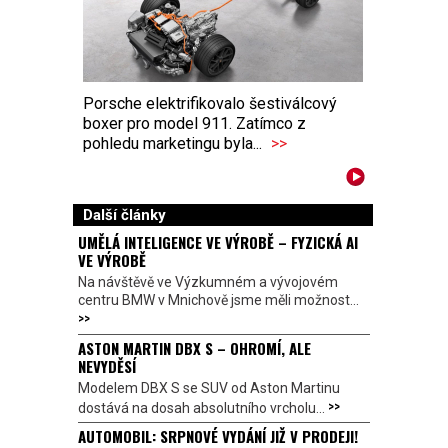
Porsche elektrifikovalo šestiválcový
boxer pro model 911. Zatímco z
pohledu marketingu byla...
>>
Další články
UMĚLÁ INTELIGENCE VE VÝROBĚ – FYZICKÁ AI
VE VÝROBĚ
Na návštěvě ve Výzkumném a vývojovém
centru BMW v Mnichově jsme měli možnost...
>>
ASTON MARTIN DBX S – OHROMÍ, ALE
NEVYDĚSÍ
Modelem DBX S se SUV od Aston Martinu
>>
dostává na dosah absolutního vrcholu...
AUTOMOBIL: SRPNOVÉ VYDÁNÍ JIŽ V PRODEJI!