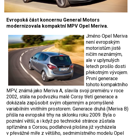
Evropská část koncernu General Motors
modernizovala kompaktní MPV Opel Meriva.
Jméno Opel Meriva
není evropským
motoristům jistě
ničím neznámým,
ale v uplynulých
letech prošlo dosti
překotným vývojem.
První generace
tohoto kompaktního
MPV, známá jako Meriva A, slavila svoji premiéru v roce
2002, stála na podvozku malé Corsy třetí generace a
dokázala zapůsobit svým objemným a promyšleně
variabilním vnitřním prostorem. Generace druhá (Meriva B)
přišla na evropské trhy na sklonku roku 2009. Byla o
poznání větší, a i když po technické stránce zůstala
spřízněna s Corsou, podlahová plošina již vycházela
v převážné míře z většího, sedmimístného modelu Opel