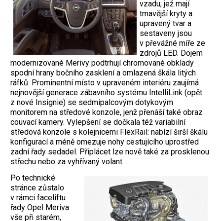
vzadu, jež mají
tmavější kryty a
upravený tvar a
sestaveny jsou
v převážné míře ze
zdrojů LED. Dojem
modernizované Merivy podtrhují chromované obklady
spodní hrany bočního zasklení a omlazená škála litých
ráfků. Prominentní místo v upraveném interiéru zaujímá
nejnovější generace zábavního systému IntelliLink (opět
z nové Insignie) se sedmipalcovým dotykovým
monitorem na středové konzole, jenž přenáší také obraz
couvací kamery. Vylepšení se dočkala též variabilní
středová konzole s kolejnicemi FlexRail: nabízí širší škálu
konfigurací a méně omezuje nohy cestujícího uprostřed
zadní řady sedadel. Připlácet lze nově také za prosklenou
střechu nebo za vyhřívaný volant.
Po technické
stránce zůstalo
v rámci faceliftu
řady Opel Meriva
vše při starém,