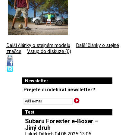
Další články o stejném modelu
|
Další články o stejné
značce
|
Vstup do diskuze (0)
Newsletter
Přejete si odebírat newsletter?
Test
Subaru Forester e-Boxer –
Jiný druh
Lukáš Dittrich 04.08.2025 13:06