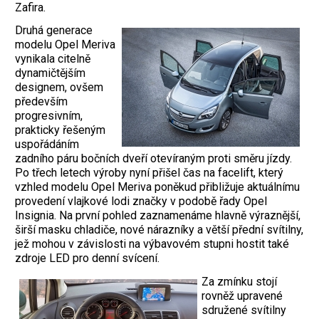
Zafira.
Druhá generace
modelu Opel Meriva
vynikala citelně
dynamičtějším
designem, ovšem
především
progresivním,
prakticky řešeným
uspořádáním
zadního páru bočních dveří otevíraným proti směru jízdy.
Po třech letech výroby nyní přišel čas na facelift, který
vzhled modelu Opel Meriva poněkud přibližuje aktuálnímu
provedení vlajkové lodi značky v podobě řady Opel
Insignia. Na první pohled zaznamenáme hlavně výraznější,
širší masku chladiče, nové nárazníky a větší přední svítilny,
jež mohou v závislosti na výbavovém stupni hostit také
zdroje LED pro denní svícení.
Za zmínku stojí
rovněž upravené
sdružené svítilny