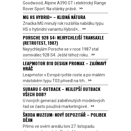
Goodwood, Alpine A390 GT i elektrický Range
>>
Rover Sport. Na stánky právě...
MG HS HYBRID+ – KLIDNÁ NÁTURA
Značka MG minulý rok rozšířila nabídku typu
>>
HS o hybridní variantu Hybrid+,...
PORSCHE 928 S4: NEJRYCHLEJŠÍ TRANSAXLE
(RETROTEST, 1987)
Nejrychlejším Porsche se v roce 1987 stal
>>
osmiválec 928 S4. Ještě téhož roku...
LEAPMOTOR B10 DESIGN PROMAX – ZAJÍMAVÝ
HRÁČ
Leapmotor v Evropě rychle roste a po malém
>>
městském typu T03 přivedl na trh...
SUBARU E-OUTBACK – NEJLEPŠÍ OUTBACK
VŠECH DOB?
U nových generací zaběhnutých modelových
>>
řad se často používá marketingové...
ŠKODA MUZEUM: NOVÝ DEPOZITÁŘ – POLIBEK
DĚJIN
Přímo ve svém areálu loni 27. listopadu