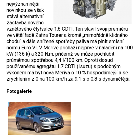
nejvýznamnější
novinkou se však
stává alternativní
zástavba nového
vznětového čtyřválce 1,6 CDTI. Ten slavil svoji premiéru
ve větší řadě Zafira Tourer a kromě „mimořádně klidného
chodu“ a dále snížené spotřeby paliva má plnit emisní
normu Euro VI. V Merivě přichází nejprve v naladění na 100
kW (136 k) a 320 N.m, přičemž se může pochlubit
průměrnou spotřebou 4,4 l/100 km. Oproti dosud
používanému agregátu 1,7 CDTI (Isuzu) s podobným
výkonem má být nová Meriva o 10 % hospodárnější a se
zrychlením z 0 na 100 km/h za 9,1 s o 0,8 s dynamičtější.
Fotogalerie