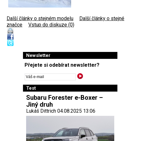
Další články o stejném modelu
|
Další články o stejné
značce
|
Vstup do diskuze (0)
Newsletter
Přejete si odebírat newsletter?
Test
Subaru Forester e-Boxer –
Jiný druh
Lukáš Dittrich 04.08.2025 13:06