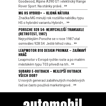
Goodwood, Alpine A390 GT i elektrický Range
>>
Rover Sport. Na stánky právě...
MG HS HYBRID+ – KLIDNÁ NÁTURA
Značka MG minulý rok rozšířila nabídku typu
>>
HS o hybridní variantu Hybrid+,...
PORSCHE 928 S4: NEJRYCHLEJŠÍ TRANSAXLE
(RETROTEST, 1987)
Nejrychlejším Porsche se v roce 1987 stal
>>
osmiválec 928 S4. Ještě téhož roku...
LEAPMOTOR B10 DESIGN PROMAX – ZAJÍMAVÝ
HRÁČ
Leapmotor v Evropě rychle roste a po malém
>>
městském typu T03 přivedl na trh...
SUBARU E-OUTBACK – NEJLEPŠÍ OUTBACK
VŠECH DOB?
U nových generací zaběhnutých modelových
>>
řad se často používá marketingové...