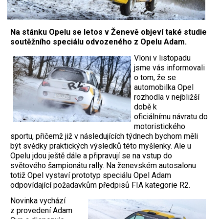
Na stánku Opelu se letos v Ženevě objeví také studie
soutěžního speciálu odvozeného z Opelu Adam.
Vloni v listopadu
jsme vás informovali
o tom, že se
automobilka Opel
rozhodla v nejbližší
době k
oficiálnímu návratu do
motoristického
sportu, přičemž již v následujících týdnech bychom měli
být svědky praktických výsledků této myšlenky. Ale u
Opelu jdou ještě dále a připravují se na vstup do
světového šampionátu rally. Na ženevském autosalonu
totiž Opel vystaví prototyp speciálu Opel Adam
odpovídající požadavkům předpisů FIA kategorie R2.
Novinka vychází
z provedení Adam