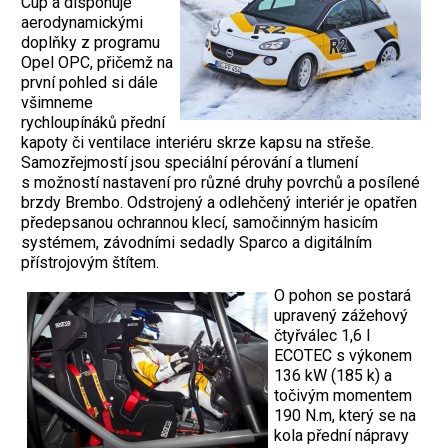
Cup a disponuje
aerodynamickými
doplňky z programu
Opel OPC, přičemž na
první pohled si dále
všimneme
rychloupínáků přední
kapoty či ventilace interiéru skrze kapsu na střeše.
Samozřejmostí jsou speciální pérování a tlumení
s možností nastavení pro různé druhy povrchů a posílené
brzdy Brembo. Odstrojený a odlehčený interiér je opatřen
předepsanou ochrannou klecí, samočinným hasicím
systémem, závodními sedadly Sparco a digitálním
přístrojovým štítem.
O pohon se postará
upravený zážehový
čtyřválec 1,6 l
ECOTEC s výkonem
136 kW (185 k) a
točivým momentem
190 N.m, který se na
kola přední nápravy