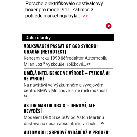
Porsche elektrifikovalo šestiválcový
boxer pro model 911. Zatímco z
pohledu marketingu byla...
>>
Další články
VOLKSWAGEN PASSAT GT G60 SYNCRO:
URAGÁN (RETROTEST)
Koncem roku 1990 šéfredaktor Automobilu
>>
Milan Jozíf vyzkoušel špičkové...
UMĚLÁ INTELIGENCE VE VÝROBĚ – FYZICKÁ AI
VE VÝROBĚ
Na návštěvě ve Výzkumném a vývojovém
centru BMW v Mnichově jsme měli možnost...
>>
ASTON MARTIN DBX S – OHROMÍ, ALE
NEVYDĚSÍ
Modelem DBX S se SUV od Aston Martinu
>>
dostává na dosah absolutního vrcholu...
AUTOMOBIL: SRPNOVÉ VYDÁNÍ JIŽ V PRODEJI!