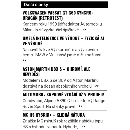
Další články
VOLKSWAGEN PASSAT GT G60 SYNCRO:
URAGÁN (RETROTEST)
Koncem roku 1990 šéfredaktor Automobilu
>>
Milan Jozíf vyzkoušel špičkové...
UMĚLÁ INTELIGENCE VE VÝROBĚ – FYZICKÁ AI
VE VÝROBĚ
Na návštěvě ve Výzkumném a vývojovém
centru BMW v Mnichově jsme měli možnost...
>>
ASTON MARTIN DBX S – OHROMÍ, ALE
NEVYDĚSÍ
Modelem DBX S se SUV od Aston Martinu
>>
dostává na dosah absolutního vrcholu...
AUTOMOBIL: SRPNOVÉ VYDÁNÍ JIŽ V PRODEJI!
Goodwood, Alpine A390 GT i elektrický Range
>>
Rover Sport. Na stánky právě...
MG HS HYBRID+ – KLIDNÁ NÁTURA
Značka MG minulý rok rozšířila nabídku typu
>>
HS o hybridní variantu Hybrid+,...