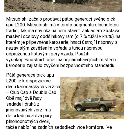
Mitsubishi začalo prodávat pátou generaci svého pick-
upu L200. Mitsubishi má v tomto segmentu dlouholetou
tradici, tak má novinka na čem stavět. Základem zůstává
masivní ocelový obdélníkový rám (o 7 % tužší v krutu), na
kterém je připevněna karoserie, hnací ústrojí i nápravy s
nezávislým zavěšením vpředu a tuhou nápravou
odpruženou listovými pery vzadu. Použití
vysokopevnostních ocelí na nejnamáhavějších místech
karoserie zajistilo zvýšení bezpečnostního standardu.
Pátá generace pick-upu
L200 je k dispozici ve
dvou karosářských verzích
– Club Cab a Double Cab.
Obě mají dvě řady
sedadel, druhá z
jmenovaných verzí má
delší kabinu a dva páry
plnohodnotných dveří,
takže nabízí na zadních sedadlech více komfortu. Ve