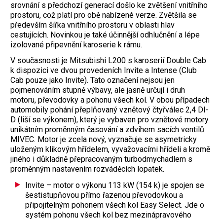
srovnání s předchozí generací došlo ke zvětšení vnitřního
prostoru, což platí pro obě nabízené verze. Zvětšila se
především šířka vnitřního prostoru v oblasti hlav
cestujících. Novinkou je také účinnější odhlučnění a lépe
izolované připevnění karoserie k rámu.
V současnosti je Mitsubishi L200 s karoserií Double Cab
k dispozici ve dvou provedeních Invite a Intense (Club
Cab pouze jako Invite). Tato označení nejsou jen
pojmenováním stupně výbavy, ale jasně určují i druh
motoru, převodovky a pohonu všech kol. V obou případech
automobily pohání přeplňovaný vznětový čtyřválec 2,4 DI-
D (liší se výkonem), který je vybaven pro vznětové motory
unikátním proměnným časování a zdvihem sacích ventilů
MIVEC. Motor je zcela nový, vyznačuje se asymetricky
uloženým klikovým hřídelem, vyvažovacími hřídeli a kromě
jiného i důkladně přepracovaným turbodmychadlem s
proměnným nastavením rozváděcích lopatek.
Invite – motor o výkonu 113 kW (154 k) je spojen se
šestistupňovou přímo řazenou převodovkou a
připojitelným pohonem všech kol Easy Select. Jde o
systém pohonu všech kol bez mezinápravového