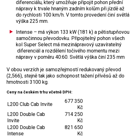
diferenciálu, který umožňuje připojit pohon přední
nápravy k trvale hnaným zadním kolům při jízdě až
do rychlosti 100 km/h. V tomto provedení činí světlá
výška 225 mm.
Intense – má výkon 133 kW (181 k) a pětistupňovou
samočinnou převodovku. Připojitelný pohon všech
kol Super Select má mezinápravový uzavíratelný
diferenciál a rozdělení točivého momentu mezi
nápravy v poměru 40:60. Světlá výška činí 235 mm
V obou verzích je samozřejmostí redukovaný převod
(2,566), stejně tak jako schopnost tažení přívěsů až do
hmotnosti 3100 kg.
Ceny na českém trhu včetně DPH:
677 350
L200 Club Cab Invite
Kč
L200 Double Cab
714 250
Invite
Kč
L200 Double Cab
821 650
Intense
Kč