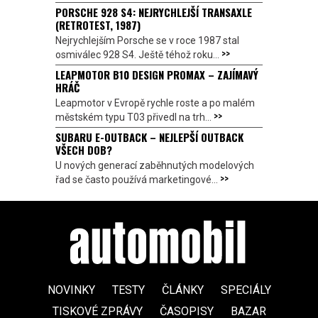
PORSCHE 928 S4: NEJRYCHLEJŠÍ TRANSAXLE
(RETROTEST, 1987)
Nejrychlejším Porsche se v roce 1987 stal
>>
osmiválec 928 S4. Ještě téhož roku...
LEAPMOTOR B10 DESIGN PROMAX – ZAJÍMAVÝ
HRÁČ
Leapmotor v Evropě rychle roste a po malém
>>
městském typu T03 přivedl na trh...
SUBARU E-OUTBACK – NEJLEPŠÍ OUTBACK
VŠECH DOB?
U nových generací zaběhnutých modelových
>>
řad se často používá marketingové...
NOVINKY
TESTY
ČLÁNKY
SPECIÁLY
TISKOVÉ ZPRÁVY
ČASOPISY
BAZAR