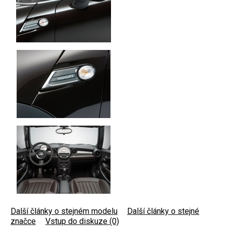
Další články o stejném modelu
|
Další články o stejné
značce
|
Vstup do diskuze (0)