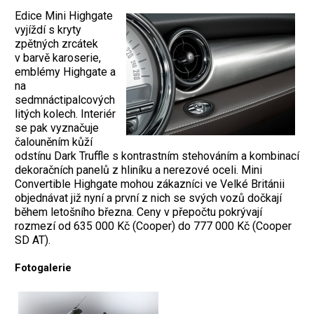
Edice Mini Highgate
vyjíždí s kryty
zpětných zrcátek
v barvě karoserie,
emblémy Highgate a
na
sedmnáctipalcových
litých kolech. Interiér
se pak vyznačuje
čalouněním kůží
odstínu Dark Truffle s kontrastním stehováním a kombinací
dekoračních panelů z hliníku a nerezové oceli. Mini
Convertible Highgate mohou zákazníci ve Velké Británii
objednávat již nyní a první z nich se svých vozů dočkají
během letošního března. Ceny v přepočtu pokrývají
rozmezí od 635 000 Kč (Cooper) do 777 000 Kč (Cooper
SD AT).
Fotogalerie