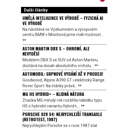
Další články
UMĚLÁ INTELIGENCE VE VÝROBĚ – FYZICKÁ AI
VE VÝROBĚ
Na návštěvě ve Výzkumném a vývojovém
centru BMW v Mnichově jsme měli možnost...
>>
ASTON MARTIN DBX S – OHROMÍ, ALE
NEVYDĚSÍ
Modelem DBX S se SUV od Aston Martinu
>>
dostává na dosah absolutního vrcholu...
AUTOMOBIL: SRPNOVÉ VYDÁNÍ JIŽ V PRODEJI!
Goodwood, Alpine A390 GT i elektrický Range
>>
Rover Sport. Na stánky právě...
MG HS HYBRID+ – KLIDNÁ NÁTURA
Značka MG minulý rok rozšířila nabídku typu
>>
HS o hybridní variantu Hybrid+,...
PORSCHE 928 S4: NEJRYCHLEJŠÍ TRANSAXLE
(RETROTEST, 1987)
Nejrychlejším Porsche se v roce 1987 stal