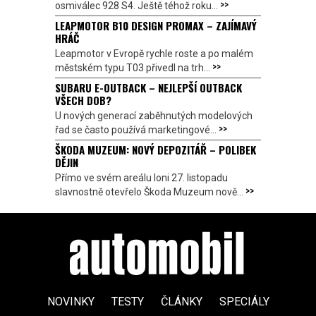
>>
osmiválec 928 S4. Ještě téhož roku...
LEAPMOTOR B10 DESIGN PROMAX – ZAJÍMAVÝ
HRÁČ
Leapmotor v Evropě rychle roste a po malém
>>
městském typu T03 přivedl na trh...
SUBARU E-OUTBACK – NEJLEPŠÍ OUTBACK
VŠECH DOB?
U nových generací zaběhnutých modelových
>>
řad se často používá marketingové...
ŠKODA MUZEUM: NOVÝ DEPOZITÁŘ – POLIBEK
DĚJIN
Přímo ve svém areálu loni 27. listopadu
>>
slavnostně otevřelo Škoda Muzeum nově...
NOVINKY
TESTY
ČLÁNKY
SPECIÁLY