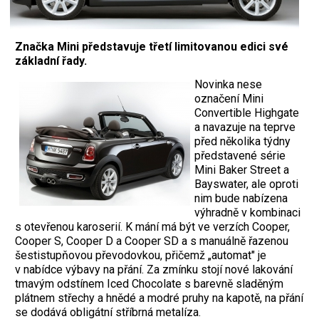
Značka Mini představuje třetí limitovanou edici své
základní řady.
Novinka nese
označení Mini
Convertible Highgate
a navazuje na teprve
před několika týdny
představené série
Mini Baker Street a
Bayswater, ale oproti
nim bude nabízena
výhradně v kombinaci
s otevřenou karoserií. K mání má být ve verzích Cooper,
Cooper S, Cooper D a Cooper SD a s manuálně řazenou
šestistupňovou převodovkou, přičemž „automat" je
v nabídce výbavy na přání. Za zmínku stojí nové lakování
tmavým odstínem Iced Chocolate s barevně sladěným
plátnem střechy a hnědé a modré pruhy na kapotě, na přání
se dodává obligátní stříbrná metalíza.