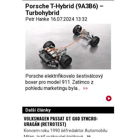
Porsche T-Hybrid (9A3B6) –
Turbohybrid
Petr Hanke 16.07.2024 13:32
Porsche elektrifikovalo šestiválcový
boxer pro model 911. Zatímco z
pohledu marketingu byla...
>>
Další články
VOLKSWAGEN PASSAT GT G60 SYNCRO:
URAGÁN (RETROTEST)
Koncem roku 1990 šéfredaktor Automobilu
>>
Milan Jozíf vyzkoušel špičkové...