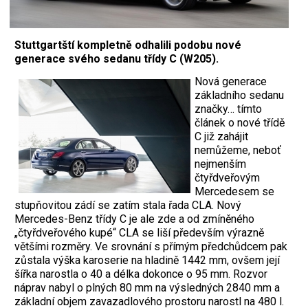
Stuttgartští kompletně odhalili podobu nové
generace svého sedanu třídy C (W205).
Nová generace
základního sedanu
značky… tímto
článek o nové třídě
C již zahájit
nemůžeme, neboť
nejmenším
čtyřdveřovým
Mercedesem se
stupňovitou zádí se zatím stala řada CLA. Nový
Mercedes-Benz třídy C je ale zde a od zmíněného
„čtyřdveřového kupé“ CLA se liší především výrazně
většími rozměry. Ve srovnání s přímým předchůdcem pak
zůstala výška karoserie na hladině 1442 mm, ovšem její
šířka narostla o 40 a délka dokonce o 95 mm. Rozvor
náprav nabyl o plných 80 mm na výsledných 2840 mm a
základní objem zavazadlového prostoru narostl na 480 l.