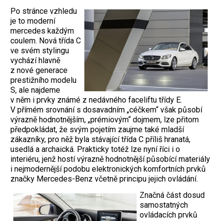
Po stránce vzhledu
je to moderní
mercedes každým
coulem. Nová třída C
ve svém stylingu
vychází hlavně
z nové generace
prestižního modelu
S, ale najdeme
v něm i prvky známé z nedávného faceliftu třídy E.
V přímém srovnání s dosavadním „céčkem“ však působí
výrazně hodnotnějším, „prémiovým“ dojmem, lze přitom
předpokládat, že svým pojetím zaujme také mladší
zákazníky, pro něž byla stávající třída C příliš hranatá,
usedlá a archaická. Prakticky totéž lze nyní říci i o
interiéru, jenž hostí výrazně hodnotnější působící materiály
i nejmodernější podobu elektronických komfortních prvků
značky Mercedes-Benz včetně principu jejich ovládání.
Značná část dosud
samostatných
ovládacích prvků