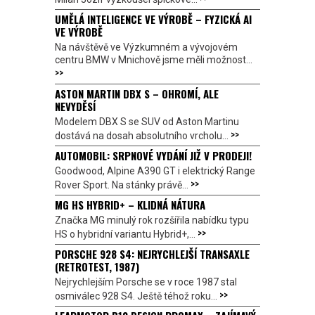
UMĚLÁ INTELIGENCE VE VÝROBĚ – FYZICKÁ AI
VE VÝROBĚ
Na návštěvě ve Výzkumném a vývojovém
centru BMW v Mnichově jsme měli možnost...
>>
ASTON MARTIN DBX S – OHROMÍ, ALE
NEVYDĚSÍ
Modelem DBX S se SUV od Aston Martinu
>>
dostává na dosah absolutního vrcholu...
AUTOMOBIL: SRPNOVÉ VYDÁNÍ JIŽ V PRODEJI!
Goodwood, Alpine A390 GT i elektrický Range
>>
Rover Sport. Na stánky právě...
MG HS HYBRID+ – KLIDNÁ NÁTURA
Značka MG minulý rok rozšířila nabídku typu
>>
HS o hybridní variantu Hybrid+,...
PORSCHE 928 S4: NEJRYCHLEJŠÍ TRANSAXLE
(RETROTEST, 1987)
Nejrychlejším Porsche se v roce 1987 stal
>>
osmiválec 928 S4. Ještě téhož roku...