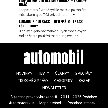
LEAPMOTOR B10 DESIGN PROMAX – ZAJÍMAVÝ
HRÁČ
Leapmotor v Evropě rychle roste a po malém
>>
městském typu T03 přivedl na trh...
SUBARU E-OUTBACK – NEJLEPŠÍ OUTBACK
VŠECH DOB?
U nových generací zaběhnutých modelových
>>
řad se často používá marketingové...
NOVINKY
TESTY
ČLÁNKY
SPECIÁLY
TISKOVÉ ZPRÁVY
ČASOPISY
BAZAR
NEWSLETTER
Všechna práva vyhrazena ©
|
2011 - 2026 Redakce
Automotorevue
|
Mapa stránek
|
Redakce stránek
|