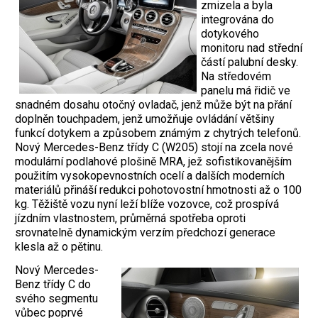
zmizela a byla
integrována do
dotykového
monitoru nad střední
částí palubní desky.
Na středovém
panelu má řidič ve
snadném dosahu otočný ovladač, jenž může být na přání
doplněn touchpadem, jenž umožňuje ovládání většiny
funkcí dotykem a způsobem známým z chytrých telefonů.
Nový Mercedes-Benz třídy C (W205) stojí na zcela nové
modulární podlahové plošině MRA, jež sofistikovanějším
použitím vysokopevnostních ocelí a dalších moderních
materiálů přináší redukci pohotovostní hmotnosti až o 100
kg. Těžiště vozu nyní leží blíže vozovce, což prospívá
jízdním vlastnostem, průměrná spotřeba oproti
srovnatelně dynamickým verzím předchozí generace
klesla až o pětinu.
Nový Mercedes-
Benz třídy C do
svého segmentu
vůbec poprvé