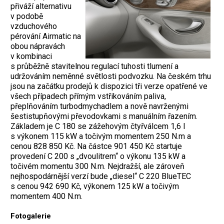
přiváží alternativu
v podobě
vzduchového
pérování Airmatic na
obou nápravách
v kombinaci
s průběžně stavitelnou regulací tuhosti tlumení a
udržováním neměnné světlosti podvozku. Na českém trhu
jsou na začátku prodejů k dispozici tři verze opatřené ve
všech případech přímým vstřikováním paliva,
přeplňováním turbodmychadlem a nově navrženými
šestistupňovými převodovkami s manuálním řazením.
Základem je C 180 se zážehovým čtyřválcem 1,6 l
s výkonem 115 kW a točivým momentem 250 N.m a
cenou 828 850 Kč. Na částce 901 450 Kč startuje
provedení C 200 s „dvoulitrem“ o výkonu 135 kW a
točivém momentu 300 N.m. Nejdražší, ale zároveň
nejhospodárnější verzí bude „diesel“ C 220 BlueTEC
s cenou 942 690 Kč, výkonem 125 kW a točivým
momentem 400 N.m.
Fotogalerie