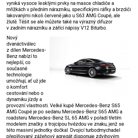
vyniká vysoce lesklými prvky na masce chladiče a
mřížkách v předním nárazníku, specifickými ráfky a brzdiči
lakovanými nikoli červeně jako u S63 AMG Coupé, ale
žlutě. Těšit se ale můžete také na výrazný difuzor
v zadním nárazníku a zářící nápisy V12 Biturbo.
Nový
dvanáctiválec
z dílen Mercedes-
Benz nabízí to
nejlepší, co
současné
technologie
umožňují, ať už jde
o komfort
cestování nebo o
dynamiku jízdy a
provozní vlastnosti. Velké kupé Mercedes-Benz S65
AMG Coupé je po sedanu Mercedes-Benz S65 AMG a
roadsteru Mercedes-Benz SL 65 AMG v pořadí třetím
modelem značky s trojcípou hvězdou ve znaku, jenž se
této masivní jednotky dočkal. Dvojicí turbodmychadel
přeplňovaný zážehový agregát disponuje zdvihovým