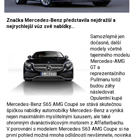
Značka Mercedes-Benz představila nejdražší a
nejrychlejší vůz své nabídky...
Samozřejmě jen
dočasně, další
modely včetně
tajemného modelu
Mercedes-AMG
GT a
reprezentačního
Pullmanu totiž
budou záhy
následovat.
Opulentní kupé
Mercedes-Benz S65 AMG Coupé se stává skutečnou
špičkou nabídky automobilky Mercedes-Benz a vyniká
nejen maximálním myslitelným luxusem, ale také
ohromným dvanáctiválcovým motorem z Affalterbachu.
V porovnání s modelem Mercedes S63 AMG Coupe si na
první pohled možná mnoha odlišností nevšimnete, novinka