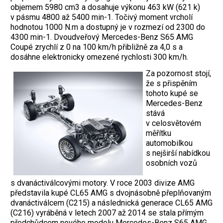
objemem 5980 cm3 a dosahuje výkonu 463 kW (621 k)
v pásmu 4800 až 5400 min-1. Točivý moment vrcholí
hodnotou 1000 N.m a dostupný je v rozmezí od 2300 do
4300 min-1. Dvoudveřový Mercedes-Benz S65 AMG
Coupé zrychlí z 0 na 100 km/h přibližně za 4,0 s a
dosáhne elektronicky omezené rychlosti 300 km/h.
Za pozornost stojí,
že s přispěním
tohoto kupé se
Mercedes-Benz
stává
v celosvětovém
měřítku
automobilkou
s nejširší nabídkou
osobních vozů
s dvanáctiválcovými motory. V roce 2003 divize AMG
představila kupé CL65 AMG s dvojnásobně přeplňovaným
dvanáctiválcem (C215) a následnická generace CL65 AMG
(C216) vyráběná v letech 2007 až 2014 se stala přímým
předchůdcem nového modelu Mercedes-Benz S65 AMG