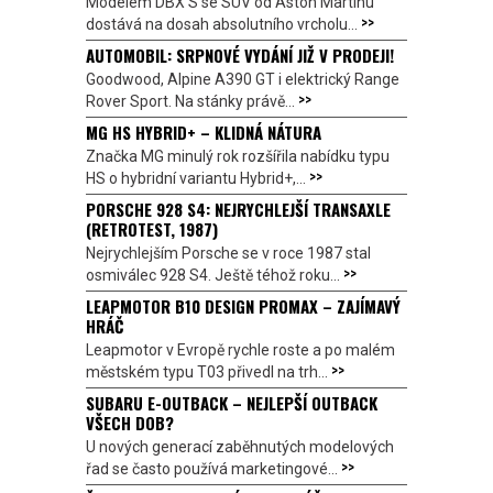
Modelem DBX S se SUV od Aston Martinu
>>
dostává na dosah absolutního vrcholu...
AUTOMOBIL: SRPNOVÉ VYDÁNÍ JIŽ V PRODEJI!
Goodwood, Alpine A390 GT i elektrický Range
>>
Rover Sport. Na stánky právě...
MG HS HYBRID+ – KLIDNÁ NÁTURA
Značka MG minulý rok rozšířila nabídku typu
>>
HS o hybridní variantu Hybrid+,...
PORSCHE 928 S4: NEJRYCHLEJŠÍ TRANSAXLE
(RETROTEST, 1987)
Nejrychlejším Porsche se v roce 1987 stal
>>
osmiválec 928 S4. Ještě téhož roku...
LEAPMOTOR B10 DESIGN PROMAX – ZAJÍMAVÝ
HRÁČ
Leapmotor v Evropě rychle roste a po malém
>>
městském typu T03 přivedl na trh...
SUBARU E-OUTBACK – NEJLEPŠÍ OUTBACK
VŠECH DOB?
U nových generací zaběhnutých modelových
>>
řad se často používá marketingové...