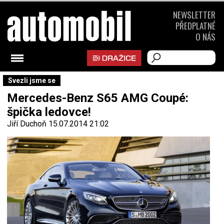
NEWSLETTER
PŘEDPLATNÉ
O NÁS
Svezli jsme se
Mercedes-Benz S65 AMG Coupé:
špička ledovce!
Jiří Duchoň
15.07.2014 21:02