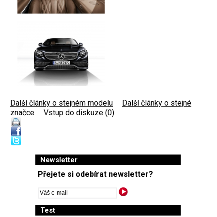
Další články o stejném modelu
|
Další články o stejné
značce
|
Vstup do diskuze (0)
Newsletter
Přejete si odebírat newsletter?
Test