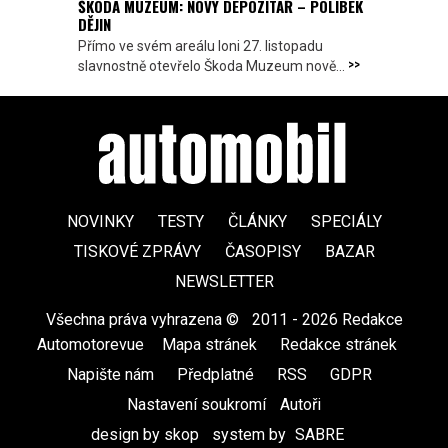
ŠKODA MUZEUM: NOVÝ DEPOZITÁŘ – POLIBEK
DĚJIN
Přímo ve svém areálu loni 27. listopadu
>>
slavnostně otevřelo Škoda Muzeum nově...
NOVINKY
TESTY
ČLÁNKY
SPECIÁLY
TISKOVÉ ZPRÁVY
ČASOPISY
BAZAR
NEWSLETTER
Všechna práva vyhrazena ©
|
2011 - 2026 Redakce
Automotorevue
|
Mapa stránek
|
Redakce stránek
|
Napište nám
|
Předplatné
|
RSS
|
GDPR
|
Nastavení soukromí
Autoři
design by skop
|
system by
SABRE
|