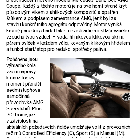
Coupé. Každý z těchto motorů je na své horní straně kryt
působivým víkem z uhlíkových kompozitů a opatřen
štítkem s podpisem zaměstnance AMG, jenž byl za
stavbu konkrétního agregátu odpovědný. Motor vyniká
kromě páru dmychadel také mezichladičem stlačovaného
vzduchu typu vzduch – voda, hliníkovou klikovou skříní,
párem svíček v každém válci, kovaným klikovým hřídelem
a funkcí start/stop pro redukci spotřeby paliva.
Poháněna jsou
výhradně kola
zadní nápravy,
k nimž točivý
moment přenáší
sedmistupňová
samočinná
převodovka AMG
Speedshift Plus
7G-Tronic, jež
v závislosti na
aktuálních požadavcích řidiče umožňuje volit z provozních
režimů Controlled Efficiency (C), Sport (S) a Manual (M).