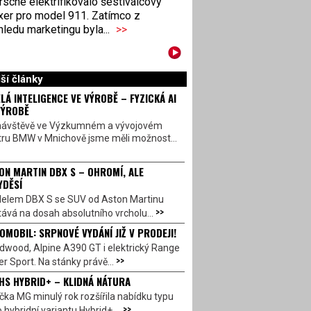
sche elektrifikovalo šestiválcový
xer pro model 911. Zatímco z
ledu marketingu byla...
>>
ší články
LÁ INTELIGENCE VE VÝROBĚ – FYZICKÁ AI
VÝROBĚ
návštěvě ve Výzkumném a vývojovém
tru BMW v Mnichově jsme měli možnost...
ON MARTIN DBX S – OHROMÍ, ALE
YDĚSÍ
elem DBX S se SUV od Aston Martinu
>>
ává na dosah absolutního vrcholu...
OMOBIL: SRPNOVÉ VYDÁNÍ JIŽ V PRODEJI!
dwood, Alpine A390 GT i elektrický Range
>>
r Sport. Na stánky právě...
HS HYBRID+ – KLIDNÁ NÁTURA
ka MG minulý rok rozšířila nabídku typu
>>
 hybridní variantu Hybrid+,...