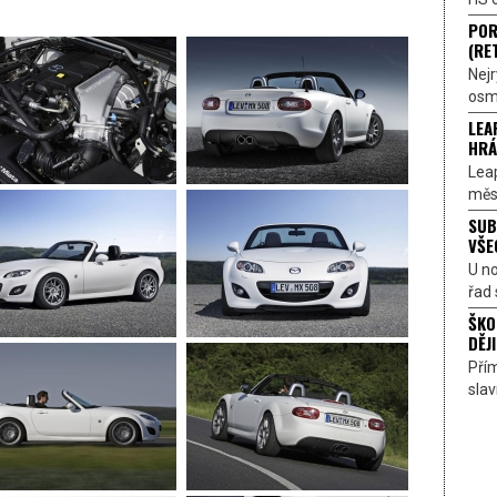
POR
(RE
Nejr
osmi
LEA
HRÁ
Lea
měst
SUB
VŠE
U n
řad 
ŠKO
DĚJI
Přím
sla