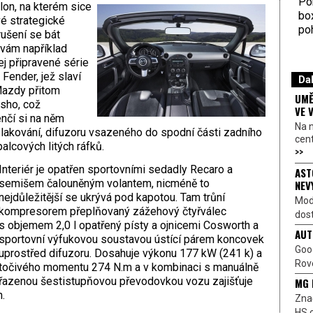
Por
lon, na kterém sice
bo
é strategické
poh
rušení se bát
vám například
ej připravené série
ender, jež slaví
Dal
Mazdy přitom
UMĚ
sho, což
VE 
enčí si na něm
Na 
akování, difuzoru vsazeného do spodní části zadního
cen
alcových litých ráfků.
>>
Interiér je opatřen sportovními sedadly Recaro a
AST
semišem čalouněným volantem, nicméně to
NEV
nejdůležitější se ukrývá pod kapotou. Tam trůní
Mod
kompresorem přeplňovaný zážehový čtyřválec
dost
s objemem 2,0 l opatřený písty a ojnicemi Cosworth a
AUT
sportovní výfukovou soustavou ústící párem koncovek
Goo
uprostřed difuzoru. Dosahuje výkonu 177 kW (241 k) a
Rove
točivého momentu 274 N.m a v kombinaci s manuálně
řazenou šestistupňovou převodovkou vozu zajišťuje
MG 
.
Znač
HS o