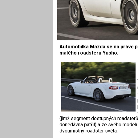
Automobilka Mazda se na právě pro
malého roadsteru Yusho.
(jimž segment dostupných roadster
donedávna patřil) a ze svého modelu
dvoumístný roadster světa.