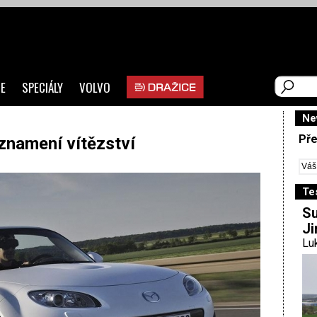
E
SPECIÁLY
VOLVO
Ne
Pře
namení vítězství
Te
Su
Ji
Luk