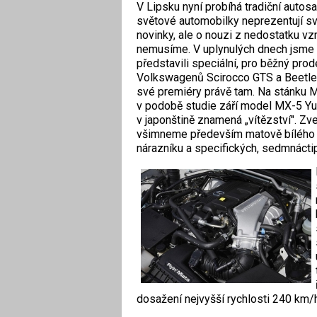
V Lipsku nyní probíhá tradiční autosa
světové automobilky neprezentují sv
novinky, ale o nouzi z nedostatku vz
nemusíme. V uplynulých dnech jsme 
představili speciální, pro běžný prod
Volkswagenů Scirocco GTS a Beetle F
své premiéry právě tam. Na stánku 
v podobě studie září model MX-5 Yu
v japonštině znamená „vítězství". Zv
všimneme především matově bílého l
nárazníku a specifických, sedmnáctip
dosažení nejvyšší rychlosti 240 km/h