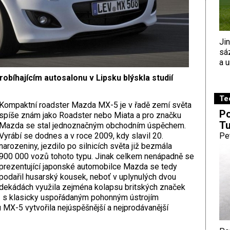
Ji
sá
a u
bíhajícím autosalonu v Lipsku blýskla studií
Te
Kompaktní roadster Mazda MX-5 je v řadě zemí světa
Po
spíše znám jako Roadster nebo Miata a pro značku
Tu
Mazda se stal jednoznačným obchodním úspěchem.
Vyrábí se dodnes a v roce 2009, kdy slavil 20.
Pe
narozeniny, jezdilo po silnicích světa již bezmála
900 000 vozů tohoto typu. Jinak celkem nenápadně se
prezentující japonské automobilce Mazda se tedy
podařil husarský kousek, neboť v uplynulých dvou
dekádách využila zejména kolapsu britských značek
ů s klasicky uspořádaným pohonným ústrojím
 MX-5 vytvořila nejúspěšnější a nejprodávanější