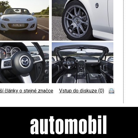
ší články o stejné značce
|
Vstup do diskuze (0)