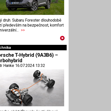
ný druh. Subaru Forester dlouhodobě
zí především na bezpečnost, komfort
niverzální...
>>
chnika
rsche T-Hybrid (9A3B6) –
rbohybrid
tr Hanke 16.07.2024 13:32