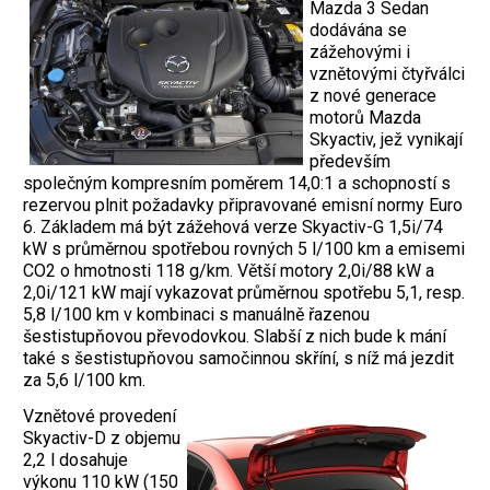
Mazda 3 Sedan
dodávána se
zážehovými i
vznětovými čtyřválci
z nové generace
motorů Mazda
Skyactiv, jež vynikají
především
společným kompresním poměrem 14,0:1 a schopností s
rezervou plnit požadavky připravované emisní normy Euro
6. Základem má být zážehová verze Skyactiv-G 1,5i/74
kW s průměrnou spotřebou rovných 5 l/100 km a emisemi
CO2 o hmotnosti 118 g/km. Větší motory 2,0i/88 kW a
2,0i/121 kW mají vykazovat průměrnou spotřebu 5,1, resp.
5,8 l/100 km v kombinaci s manuálně řazenou
šestistupňovou převodovkou. Slabší z nich bude k mání
také s šestistupňovou samočinnou skříní, s níž má jezdit
za 5,6 l/100 km.
Vznětové provedení
Skyactiv-D z objemu
2,2 l dosahuje
výkonu 110 kW (150