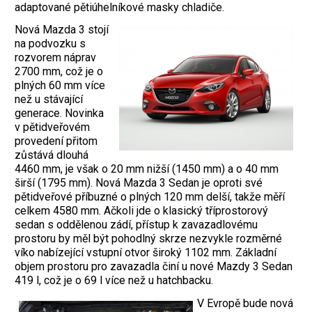
adaptované pětiúhelníkové masky chladiče.
Nová Mazda 3 stojí
na podvozku s
rozvorem náprav
2700 mm, což je o
plných 60 mm více
než u stávající
generace. Novinka
v pětidveřovém
provedení přitom
zůstává dlouhá
4460 mm, je však o 20 mm nižší (1450 mm) a o 40 mm
širší (1795 mm). Nová Mazda 3 Sedan je oproti své
pětidveřové příbuzné o plných 120 mm delší, takže měří
celkem 4580 mm. Ačkoli jde o klasický tříprostorový
sedan s oddělenou zádí, přístup k zavazadlovému
prostoru by měl být pohodlný skrze nezvykle rozměrné
víko nabízející vstupní otvor široký 1102 mm. Základní
objem prostoru pro zavazadla činí u nové Mazdy 3 Sedan
419 l, což je o 69 l více než u hatchbacku.
V Evropě bude nová