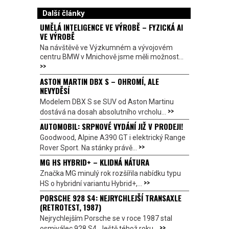
Další články
UMĚLÁ INTELIGENCE VE VÝROBĚ – FYZICKÁ AI
VE VÝROBĚ
Na návštěvě ve Výzkumném a vývojovém
centru BMW v Mnichově jsme měli možnost...
>>
ASTON MARTIN DBX S – OHROMÍ, ALE
NEVYDĚSÍ
Modelem DBX S se SUV od Aston Martinu
>>
dostává na dosah absolutního vrcholu...
AUTOMOBIL: SRPNOVÉ VYDÁNÍ JIŽ V PRODEJI!
Goodwood, Alpine A390 GT i elektrický Range
>>
Rover Sport. Na stánky právě...
MG HS HYBRID+ – KLIDNÁ NÁTURA
Značka MG minulý rok rozšířila nabídku typu
>>
HS o hybridní variantu Hybrid+,...
PORSCHE 928 S4: NEJRYCHLEJŠÍ TRANSAXLE
(RETROTEST, 1987)
Nejrychlejším Porsche se v roce 1987 stal
>>
osmiválec 928 S4. Ještě téhož roku...