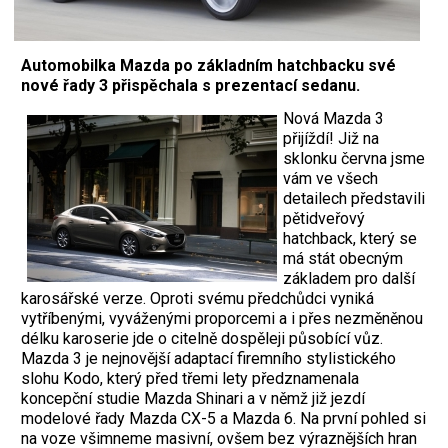
Automobilka Mazda po základním hatchbacku své
nové řady 3 přispěchala s prezentací sedanu.
Nová Mazda 3
přijíždí! Již na
sklonku června jsme
vám ve všech
detailech představili
pětidveřový
hatchback, který se
má stát obecným
základem pro další
karosářské verze. Oproti svému předchůdci vyniká
vytříbenými, vyváženými proporcemi a i přes nezměněnou
délku karoserie jde o citelně dospěleji působící vůz.
Mazda 3 je nejnovější adaptací firemního stylistického
slohu Kodo, který před třemi lety předznamenala
koncepční studie Mazda Shinari a v němž již jezdí
modelové řady Mazda CX-5 a Mazda 6. Na první pohled si
na voze všimneme masivní, ovšem bez výraznějších hran