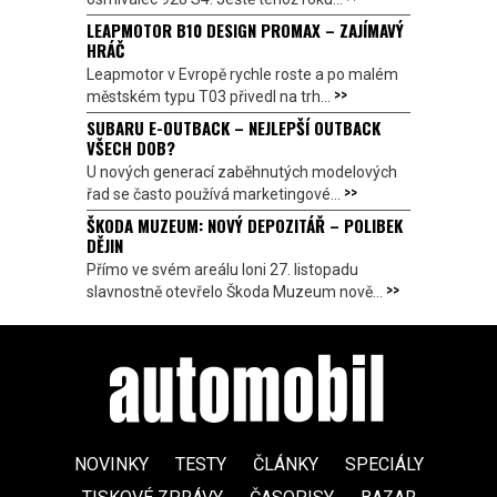
LEAPMOTOR B10 DESIGN PROMAX – ZAJÍMAVÝ
HRÁČ
Leapmotor v Evropě rychle roste a po malém
>>
městském typu T03 přivedl na trh...
SUBARU E-OUTBACK – NEJLEPŠÍ OUTBACK
VŠECH DOB?
U nových generací zaběhnutých modelových
>>
řad se často používá marketingové...
ŠKODA MUZEUM: NOVÝ DEPOZITÁŘ – POLIBEK
DĚJIN
Přímo ve svém areálu loni 27. listopadu
>>
slavnostně otevřelo Škoda Muzeum nově...
NOVINKY
TESTY
ČLÁNKY
SPECIÁLY