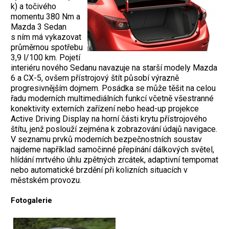
k) a točivého
momentu 380 Nm a
Mazda 3 Sedan
s ním má vykazovat
průměrnou spotřebu
3,9 l/100 km. Pojetí
interiéru nového Sedanu navazuje na starší modely Mazda
6 a CX-5, ovšem přístrojový štít působí výrazně
progresivnějším dojmem. Posádka se může těšit na celou
řadu moderních multimediálních funkcí včetně všestranné
konektivity externích zařízení nebo head-up projekce
Active Driving Display na horní části krytu přístrojového
štítu, jenž poslouží zejména k zobrazování údajů navigace.
V seznamu prvků moderních bezpečnostních soustav
najdeme například samočinné přepínání dálkových světel,
hlídání mrtvého úhlu zpětných zrcátek, adaptivní tempomat
nebo automatické brzdění při kolizních situacích v
městském provozu.
Fotogalerie