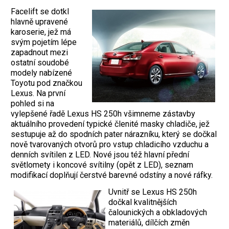
Facelift se dotkl
hlavně upravené
karoserie, jež má
svým pojetím lépe
zapadnout mezi
ostatní soudobé
modely nabízené
Toyotu pod značkou
Lexus. Na první
pohled si na
vylepšené řadě Lexus HS 250h všimneme zástavby
aktuálního provedení typické členité masky chladiče, jež
sestupuje až do spodních pater nárazníku, který se dočkal
nově tvarovaných otvorů pro vstup chladicího vzduchu a
denních svítilen z LED. Nové jsou též hlavní přední
světlomety i koncové svítilny (opět z LED), seznam
modifikací doplňují čerstvé barevné odstíny a nové ráfky.
Uvnitř se Lexus HS 250h
dočkal kvalitnějších
čalounických a obkladových
materiálů, dílčích změn