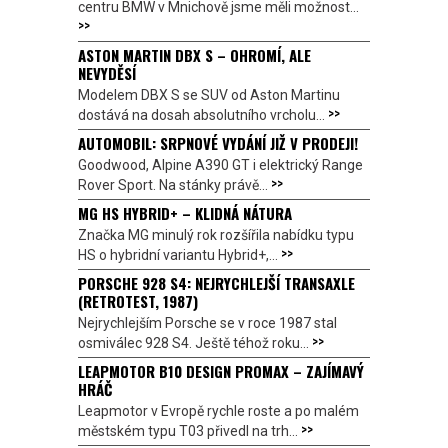
centru BMW v Mnichově jsme měli možnost...
>>
ASTON MARTIN DBX S – OHROMÍ, ALE
NEVYDĚSÍ
Modelem DBX S se SUV od Aston Martinu
>>
dostává na dosah absolutního vrcholu...
AUTOMOBIL: SRPNOVÉ VYDÁNÍ JIŽ V PRODEJI!
Goodwood, Alpine A390 GT i elektrický Range
>>
Rover Sport. Na stánky právě...
MG HS HYBRID+ – KLIDNÁ NÁTURA
Značka MG minulý rok rozšířila nabídku typu
>>
HS o hybridní variantu Hybrid+,...
PORSCHE 928 S4: NEJRYCHLEJŠÍ TRANSAXLE
(RETROTEST, 1987)
Nejrychlejším Porsche se v roce 1987 stal
>>
osmiválec 928 S4. Ještě téhož roku...
LEAPMOTOR B10 DESIGN PROMAX – ZAJÍMAVÝ
HRÁČ
Leapmotor v Evropě rychle roste a po malém
>>
městském typu T03 přivedl na trh...