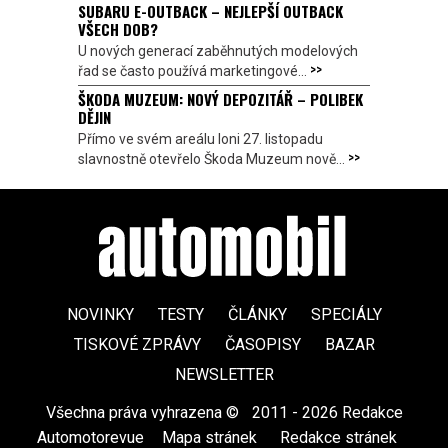
SUBARU E-OUTBACK – NEJLEPŠÍ OUTBACK
VŠECH DOB?
U nových generací zaběhnutých modelových
>>
řad se často používá marketingové...
ŠKODA MUZEUM: NOVÝ DEPOZITÁŘ – POLIBEK
DĚJIN
Přímo ve svém areálu loni 27. listopadu
>>
slavnostně otevřelo Škoda Muzeum nově...
NOVINKY
TESTY
ČLÁNKY
SPECIÁLY
TISKOVÉ ZPRÁVY
ČASOPISY
BAZAR
NEWSLETTER
Všechna práva vyhrazena ©
|
2011 - 2026 Redakce
Automotorevue
|
Mapa stránek
|
Redakce stránek
|