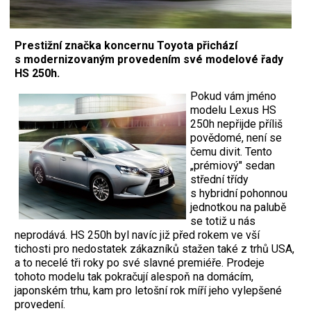
Prestižní značka koncernu Toyota přichází
s modernizovaným provedením své modelové řady
HS 250h.
Pokud vám jméno
modelu Lexus HS
250h nepřijde příliš
povědomé, není se
čemu divit. Tento
„prémiový" sedan
střední třídy
s hybridní pohonnou
jednotkou na palubě
se totiž u nás
neprodává. HS 250h byl navíc již před rokem ve vší
tichosti pro nedostatek zákazníků stažen také z trhů USA,
a to necelé tři roky po své slavné premiéře. Prodeje
tohoto modelu tak pokračují alespoň na domácím,
japonském trhu, kam pro letošní rok míří jeho vylepšené
provedení.