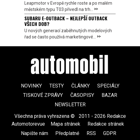
Leapmotor v Evropě rychle roste a po malém
>>
městském typu T03 přivedl na trh...
SUBARU E-OUTBACK – NEJLEPŠÍ OUTBACK
VŠECH DOB?
U nových generací zaběhnutých modelových
>>
řad se často používá marketingové...
NOVINKY
TESTY
ČLÁNKY
SPECIÁLY
TISKOVÉ ZPRÁVY
ČASOPISY
BAZAR
NEWSLETTER
Všechna práva vyhrazena ©
|
2011 - 2026 Redakce
Automotorevue
|
Mapa stránek
|
Redakce stránek
|
Napište nám
|
Předplatné
|
RSS
|
GDPR
|