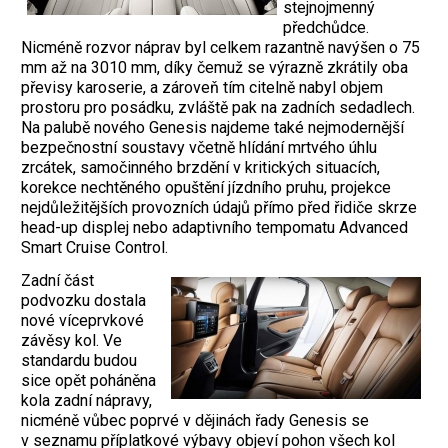
stejnojmenný
předchůdce.
Nicméně rozvor náprav byl celkem razantně navýšen o 75
mm až na 3010 mm, díky čemuž se výrazně zkrátily oba
převisy karoserie, a zároveň tím citelně nabyl objem
prostoru pro posádku, zvláště pak na zadních sedadlech.
Na palubě nového Genesis najdeme také nejmodernější
bezpečnostní soustavy včetně hlídání mrtvého úhlu
zrcátek, samočinného brzdění v kritických situacích,
korekce nechtěného opuštění jízdního pruhu, projekce
nejdůležitějších provozních údajů přímo před řidiče skrze
head-up displej nebo adaptivního tempomatu Advanced
Smart Cruise Control.
Zadní část
podvozku dostala
nové víceprvkové
závěsy kol. Ve
standardu budou
sice opět poháněna
kola zadní nápravy,
nicméně vůbec poprvé v dějinách řady Genesis se
v seznamu příplatkové výbavy objeví pohon všech kol