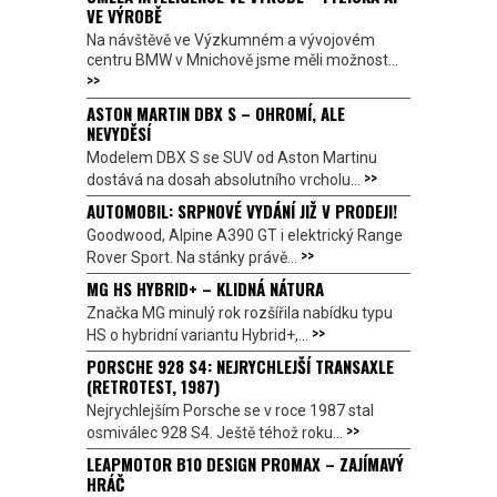
VE VÝROBĚ
Na návštěvě ve Výzkumném a vývojovém
centru BMW v Mnichově jsme měli možnost...
>>
ASTON MARTIN DBX S – OHROMÍ, ALE
NEVYDĚSÍ
Modelem DBX S se SUV od Aston Martinu
>>
dostává na dosah absolutního vrcholu...
AUTOMOBIL: SRPNOVÉ VYDÁNÍ JIŽ V PRODEJI!
Goodwood, Alpine A390 GT i elektrický Range
>>
Rover Sport. Na stánky právě...
MG HS HYBRID+ – KLIDNÁ NÁTURA
Značka MG minulý rok rozšířila nabídku typu
>>
HS o hybridní variantu Hybrid+,...
PORSCHE 928 S4: NEJRYCHLEJŠÍ TRANSAXLE
(RETROTEST, 1987)
Nejrychlejším Porsche se v roce 1987 stal
>>
osmiválec 928 S4. Ještě téhož roku...
LEAPMOTOR B10 DESIGN PROMAX – ZAJÍMAVÝ
HRÁČ