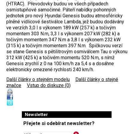
(HTRAC). Převodovky budou ve všech případech
osmistupňové samočinné. Páteří nabídky pohonných
jednotek pro nový Hyundai Genesis budou atmosféricky
plněné vidlicové šestiválce Lambda, jež budou dodávány
ve verzích 3,0 l s výkonem 189 kW (257 k) a točivým
momentem 303 N.m, 3,3 l s výkonem 207 kW (282 k) a
točivým momentem 347 N.m a 3,8 l s výkonem 232 kW
(315 k) a točivým momentem 397 N.m. Špičkovou verzí
se stane Genesis s pětilitrovým osmiválcem Tau o výkonu
312 kW (425 k) a točivém momentu 520 N.m, s nímž
Genesis zrychlí z 0 na 100 km/h za 5,4 s a dosáhne
elektronicky omezené rychlosti 240 km/h.
Další články o stejném modelu
|
Další články o stejné
značce
|
Vstup do diskuze (0)
Newsletter
Přejete si odebírat newsletter?