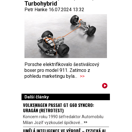
Turbohybrid
Petr Hanke 16.07.2024 13:32
Porsche elektrifikovalo šestiválcový
boxer pro model 911. Zatímco z
pohledu marketingu byla...
>>
Další články
VOLKSWAGEN PASSAT GT G60 SYNCRO:
URAGÁN (RETROTEST)
Koncem roku 1990 šéfredaktor Automobilu
>>
Milan Jozíf vyzkoušel špičkové...
UMĚLÁ INTELIGENCE VE VÝROBĚ – FYZICKÁ AI