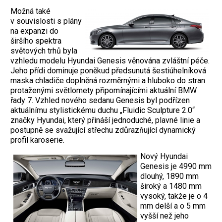
Možná také
v souvislosti s plány
na expanzi do
širšího spektra
světových trhů byla
vzhledu modelu Hyundai Genesis věnována zvláštní péče.
Jeho přídi dominuje poněkud předsunutá šestiúhelníková
maska chladiče doplněná rozměrnými a hluboko do stran
protaženými světlomety připomínajícími aktuální BMW
řady 7. Vzhled nového sedanu Genesis byl podřízen
aktuálnímu stylistickému duchu „Fluidic Sculpture 2.0“
značky Hyundai, který přináší jednoduché, plavné linie a
postupně se svažující střechu zdůrazňující dynamický
profil karoserie.
Nový Hyundai
Genesis je 4990 mm
dlouhý, 1890 mm
široký a 1480 mm
vysoký, takže je o 4
mm delší a o 5 mm
vyšší než jeho