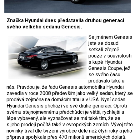
Značka Hyundai dnes představila druhou generaci
svého velkého sedanu Genesis.
Se jménem Genesis
jste se dosud
setkali zřejmě
pouze v souvislosti
s kupé Hyundai
Genesis Coupe, jež
se svého času
prodávalo také u
nás. Pravdou je, že řadu Genesis automobilka Hyundai
zavedla v roce 2008 především jako velký sedan, který se
prodává zejména na domácím trhu a v USA. Nyní sedan
Hyundai Genesis přichází ve své druhé generaci. Oproti
svému stejnojmennému předchůdci je větší, rychlejší a
lépe vybavený, ale vyznačovat se má také tím, že se
s jeho prodeji počítá také v evropských zemích. Vývoj této
novinky trval dle tvrzení výrobce déle než čtyři roky a jeho
příprava spolykala přes 470 milionů amerických dolarů.