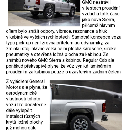
GMC nestrávil
v testech proudění
vzduchu tolik času
jako nová Sierra,
přičemž hlavním
cílem bylo snížit odpory, vibrace, rezonance a hluk
v kabině ve vyšších rychlostech. Samotná koncepce vozu
typu pick-up není zrovna přítelem aerodynamiky, za
zmínku stojí hlavně velká čelní plocha karoserie, široké
pneumatiky a otevřená ložná plocha za kabinou. Ze
snímků nového GMC Sierra s kabinou Regular Cab ale
poněkud překvapivě plyne, že vůz vyniká laminárním
prouděním za kabinou pouze s uzavřeným zadním čelem.
Z vyjádření General
Motors ale plyne, že
aerodynamické
vlastnosti tohoto
vozu lze dodatečně
dále vylepšit
instalací různých
krytů ložné plochy,
jež mohou dále