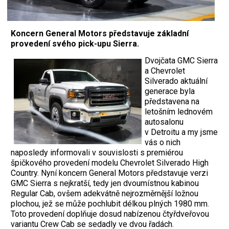
Koncern General Motors představuje základní
provedení svého pick-upu Sierra.
Dvojčata GMC Sierra
a Chevrolet
Silverado aktuální
generace byla
představena na
letošním lednovém
autosalonu
v Detroitu a my jsme
vás o nich
naposledy informovali v souvislosti s premiérou
špičkového provedení modelu Chevrolet Silverado High
Country. Nyní koncern General Motors představuje verzi
GMC Sierra s nejkratší, tedy jen dvoumístnou kabinou
Regular Cab, ovšem adekvátně nejrozměrnější ložnou
plochou, jež se může pochlubit délkou plných 1980 mm.
Toto provedení doplňuje dosud nabízenou čtyřdveřovou
variantu Crew Cab se sedadly ve dvou řadách.