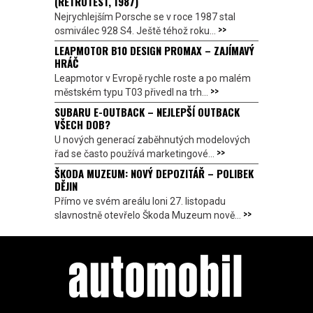
(RETROTEST, 1987)
Nejrychlejším Porsche se v roce 1987 stal
>>
osmiválec 928 S4. Ještě téhož roku...
LEAPMOTOR B10 DESIGN PROMAX – ZAJÍMAVÝ
HRÁČ
Leapmotor v Evropě rychle roste a po malém
>>
městském typu T03 přivedl na trh...
SUBARU E-OUTBACK – NEJLEPŠÍ OUTBACK
VŠECH DOB?
U nových generací zaběhnutých modelových
>>
řad se často používá marketingové...
ŠKODA MUZEUM: NOVÝ DEPOZITÁŘ – POLIBEK
DĚJIN
Přímo ve svém areálu loni 27. listopadu
>>
slavnostně otevřelo Škoda Muzeum nově...