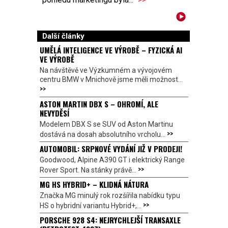
Další články
UMĚLÁ INTELIGENCE VE VÝROBĚ – FYZICKÁ AI
VE VÝROBĚ
Na návštěvě ve Výzkumném a vývojovém
centru BMW v Mnichově jsme měli možnost...
>>
ASTON MARTIN DBX S – OHROMÍ, ALE
NEVYDĚSÍ
Modelem DBX S se SUV od Aston Martinu
>>
dostává na dosah absolutního vrcholu...
AUTOMOBIL: SRPNOVÉ VYDÁNÍ JIŽ V PRODEJI!
Goodwood, Alpine A390 GT i elektrický Range
>>
Rover Sport. Na stánky právě...
MG HS HYBRID+ – KLIDNÁ NÁTURA
Značka MG minulý rok rozšířila nabídku typu
>>
HS o hybridní variantu Hybrid+,...
PORSCHE 928 S4: NEJRYCHLEJŠÍ TRANSAXLE