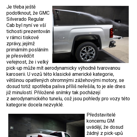
Je třeba ještě
podotknout, že GMC
Silverado Regular
Cab byl nyní ve vší
tichosti prezentován
v rámci tiskové
zprávy, jejímž
primárním posláním
je přesvědčit
veřejnost, že i velký
pick-up může mít aerodynamicky výhodně tvarovanou
karoserii. U vozů této klasické americké kategorie,
většinou opatřených ohromnými zážehovými motory, se
dosud totiž spotřeba paliva příliš neřešila, to je ale dnes
již minulostí. Přiložené snímky tak pocházejí
z aerodynamického tunelu, což jsou pohledy pro vozy této
kategorie docela nezvyklé.
Představitelé
koncernu GM
uvádějí, že dosud
žádný z pick-upů