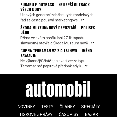
SUBARU E-OUTBACK – NEJLEPŠÍ OUTBACK
VŠECH DOB?
U nových generací zaběhnutých modelových
>>
řad se často používá marketingové...
ŠKODA MUZEUM: NOVÝ DEPOZITÁŘ – POLIBEK
DĚJIN
Přímo ve svém areálu loni 27. listopadu
>>
slavnostně otevřelo Škoda Muzeum nově...
CUPRA TERRAMAR VZ 2.0 TSI 4WD – JMÉNO
ZAVAZUJE
Nejvýkonnější čistě spalovací verze typu
>>
Terramar má papírové předpoklady k...
NOVINKY
TESTY
ČLÁNKY
SPECIÁLY
TISKOVÉ ZPRÁVY
ČASOPISY
BAZAR