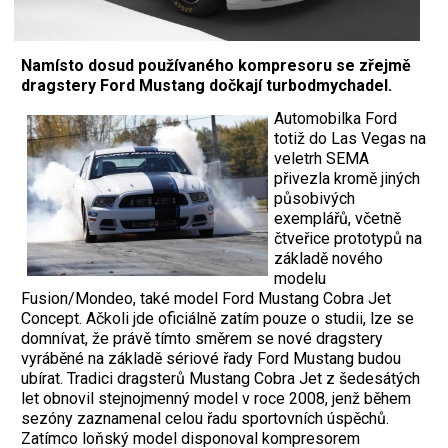
Namísto dosud používaného kompresoru se zřejmě
dragstery Ford Mustang dočkají turbodmychadel.
Automobilka Ford
totiž do Las Vegas na
veletrh SEMA
přivezla kromě jiných
působivých
exemplářů, včetně
čtveřice prototypů na
základě nového
modelu
Fusion/Mondeo, také model Ford Mustang Cobra Jet
Concept. Ačkoli jde oficiálně zatím pouze o studii, lze se
domnívat, že právě tímto směrem se nové dragstery
vyráběné na základě sériové řady Ford Mustang budou
ubírat. Tradici dragsterů Mustang Cobra Jet z šedesátých
let obnovil stejnojmenný model v roce 2008, jenž během
sezóny zaznamenal celou řadu sportovních úspěchů.
Zatímco loňský model disponoval kompresorem