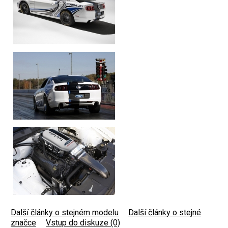
Další články o stejném modelu
|
Další články o stejné
značce
|
Vstup do diskuze (0)