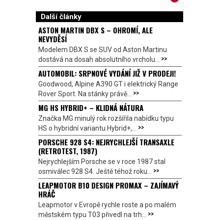
Další články
ASTON MARTIN DBX S – OHROMÍ, ALE
NEVYDĚSÍ
Modelem DBX S se SUV od Aston Martinu
>>
dostává na dosah absolutního vrcholu...
AUTOMOBIL: SRPNOVÉ VYDÁNÍ JIŽ V PRODEJI!
Goodwood, Alpine A390 GT i elektrický Range
>>
Rover Sport. Na stánky právě...
MG HS HYBRID+ – KLIDNÁ NÁTURA
Značka MG minulý rok rozšířila nabídku typu
>>
HS o hybridní variantu Hybrid+,...
PORSCHE 928 S4: NEJRYCHLEJŠÍ TRANSAXLE
(RETROTEST, 1987)
Nejrychlejším Porsche se v roce 1987 stal
>>
osmiválec 928 S4. Ještě téhož roku...
LEAPMOTOR B10 DESIGN PROMAX – ZAJÍMAVÝ
HRÁČ
Leapmotor v Evropě rychle roste a po malém
>>
městském typu T03 přivedl na trh...