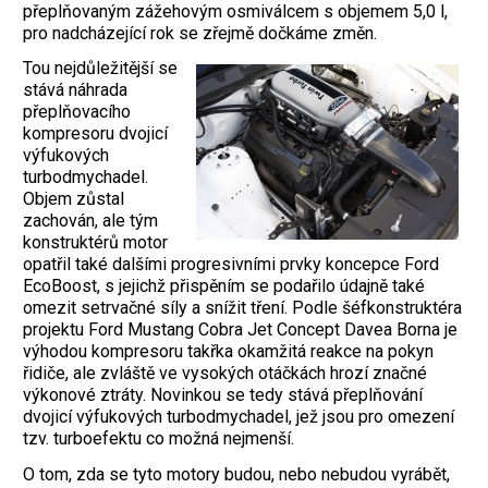
přeplňovaným zážehovým osmiválcem s objemem 5,0 l,
pro nadcházející rok se zřejmě dočkáme změn.
Tou nejdůležitější se
stává náhrada
přeplňovacího
kompresoru dvojicí
výfukových
turbodmychadel.
Objem zůstal
zachován, ale tým
konstruktérů motor
opatřil také dalšími progresivními prvky koncepce Ford
EcoBoost, s jejichž přispěním se podařilo údajně také
omezit setrvačné síly a snížit tření. Podle šéfkonstruktéra
projektu Ford Mustang Cobra Jet Concept Davea Borna je
výhodou kompresoru takřka okamžitá reakce na pokyn
řidiče, ale zvláště ve vysokých otáčkách hrozí značné
výkonové ztráty. Novinkou se tedy stává přeplňování
dvojicí výfukových turbodmychadel, jež jsou pro omezení
tzv. turboefektu co možná nejmenší.
O tom, zda se tyto motory budou, nebo nebudou vyrábět,