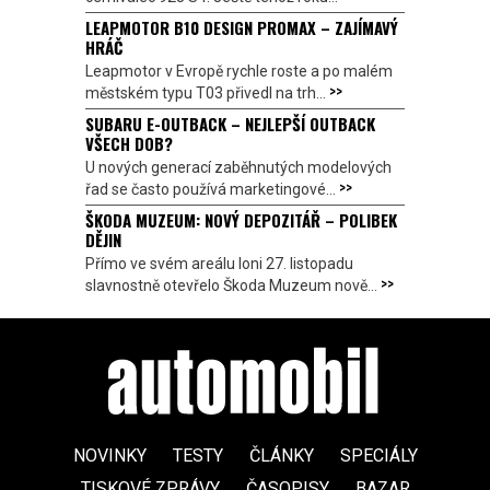
LEAPMOTOR B10 DESIGN PROMAX – ZAJÍMAVÝ
HRÁČ
Leapmotor v Evropě rychle roste a po malém
>>
městském typu T03 přivedl na trh...
SUBARU E-OUTBACK – NEJLEPŠÍ OUTBACK
VŠECH DOB?
U nových generací zaběhnutých modelových
>>
řad se často používá marketingové...
ŠKODA MUZEUM: NOVÝ DEPOZITÁŘ – POLIBEK
DĚJIN
Přímo ve svém areálu loni 27. listopadu
>>
slavnostně otevřelo Škoda Muzeum nově...
NOVINKY
TESTY
ČLÁNKY
SPECIÁLY
TISKOVÉ ZPRÁVY
ČASOPISY
BAZAR