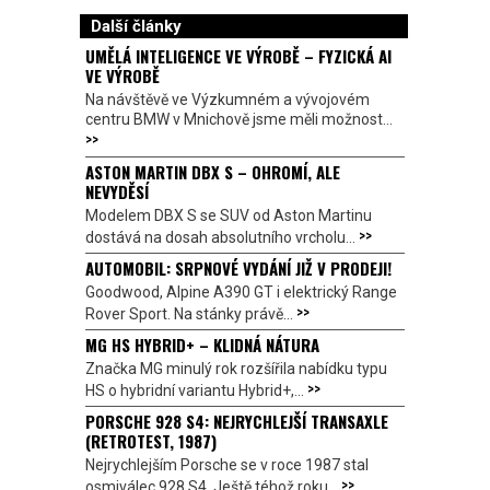
Další články
UMĚLÁ INTELIGENCE VE VÝROBĚ – FYZICKÁ AI
VE VÝROBĚ
Na návštěvě ve Výzkumném a vývojovém
centru BMW v Mnichově jsme měli možnost...
>>
ASTON MARTIN DBX S – OHROMÍ, ALE
NEVYDĚSÍ
Modelem DBX S se SUV od Aston Martinu
>>
dostává na dosah absolutního vrcholu...
AUTOMOBIL: SRPNOVÉ VYDÁNÍ JIŽ V PRODEJI!
Goodwood, Alpine A390 GT i elektrický Range
>>
Rover Sport. Na stánky právě...
MG HS HYBRID+ – KLIDNÁ NÁTURA
Značka MG minulý rok rozšířila nabídku typu
>>
HS o hybridní variantu Hybrid+,...
PORSCHE 928 S4: NEJRYCHLEJŠÍ TRANSAXLE
(RETROTEST, 1987)
Nejrychlejším Porsche se v roce 1987 stal
>>
osmiválec 928 S4. Ještě téhož roku...