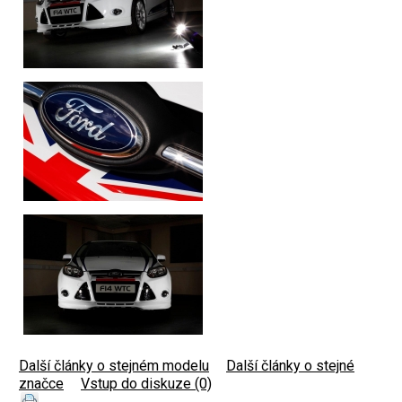
Další články o stejném modelu
|
Další články o stejné
značce
|
Vstup do diskuze (0)