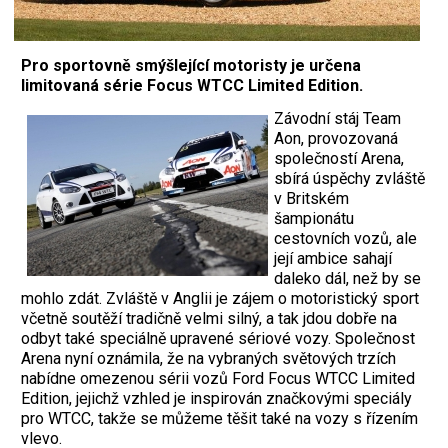
Pro sportovně smýšlející motoristy je určena
limitovaná série Focus WTCC Limited Edition.
Závodní stáj Team
Aon, provozovaná
společností Arena,
sbírá úspěchy zvláště
v Britském
šampionátu
cestovních vozů, ale
její ambice sahají
daleko dál, než by se
mohlo zdát. Zvláště v Anglii je zájem o motoristický sport
včetně soutěží tradičně velmi silný, a tak jdou dobře na
odbyt také speciálně upravené sériové vozy. Společnost
Arena nyní oznámila, že na vybraných světových trzích
nabídne omezenou sérii vozů Ford Focus WTCC Limited
Edition, jejichž vzhled je inspirován značkovými speciály
pro WTCC, takže se můžeme těšit také na vozy s řízením
vlevo.