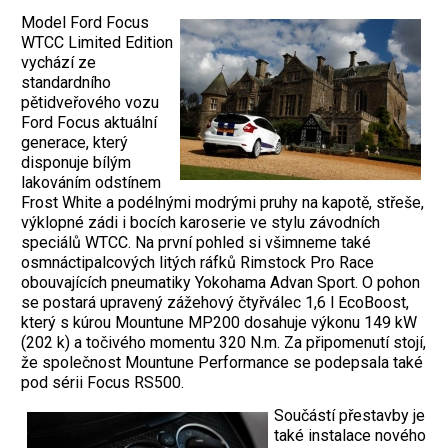
Model Ford Focus
WTCC Limited Edition
vychází ze
standardního
pětidveřového vozu
Ford Focus aktuální
generace, který
disponuje bílým
lakováním odstínem
Frost White a podélnými modrými pruhy na kapotě, střeše,
výklopné zádi i bocích karoserie ve stylu závodních
speciálů WTCC. Na první pohled si všimneme také
osmnáctipalcových litých ráfků Rimstock Pro Race
obouvajících pneumatiky Yokohama Advan Sport. O pohon
se postará upravený zážehový čtyřválec 1,6 l EcoBoost,
který s kúrou Mountune MP200 dosahuje výkonu 149 kW
(202 k) a točivého momentu 320 N.m. Za připomenutí stojí,
že společnost Mountune Performance se podepsala také
pod sérii Focus RS500.
Součástí přestavby je
také instalace nového