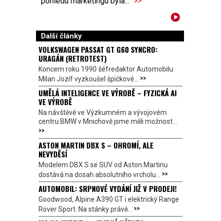
pohledu marketingu byla...
>>
Další články
VOLKSWAGEN PASSAT GT G60 SYNCRO:
URAGÁN (RETROTEST)
Koncem roku 1990 šéfredaktor Automobilu
>>
Milan Jozíf vyzkoušel špičkové...
UMĚLÁ INTELIGENCE VE VÝROBĚ – FYZICKÁ AI
VE VÝROBĚ
Na návštěvě ve Výzkumném a vývojovém
centru BMW v Mnichově jsme měli možnost...
>>
ASTON MARTIN DBX S – OHROMÍ, ALE
NEVYDĚSÍ
Modelem DBX S se SUV od Aston Martinu
>>
dostává na dosah absolutního vrcholu...
AUTOMOBIL: SRPNOVÉ VYDÁNÍ JIŽ V PRODEJI!
Goodwood, Alpine A390 GT i elektrický Range
>>
Rover Sport. Na stánky právě...