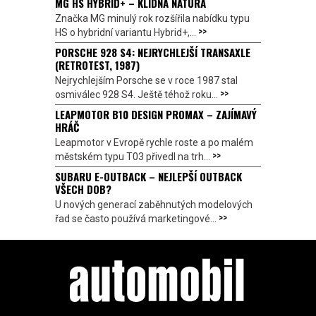
MG HS HYBRID+ – KLIDNÁ NÁTURA
Značka MG minulý rok rozšířila nabídku typu
>>
HS o hybridní variantu Hybrid+,...
PORSCHE 928 S4: NEJRYCHLEJŠÍ TRANSAXLE
(RETROTEST, 1987)
Nejrychlejším Porsche se v roce 1987 stal
>>
osmiválec 928 S4. Ještě téhož roku...
LEAPMOTOR B10 DESIGN PROMAX – ZAJÍMAVÝ
HRÁČ
Leapmotor v Evropě rychle roste a po malém
>>
městském typu T03 přivedl na trh...
SUBARU E-OUTBACK – NEJLEPŠÍ OUTBACK
VŠECH DOB?
U nových generací zaběhnutých modelových
>>
řad se často používá marketingové...