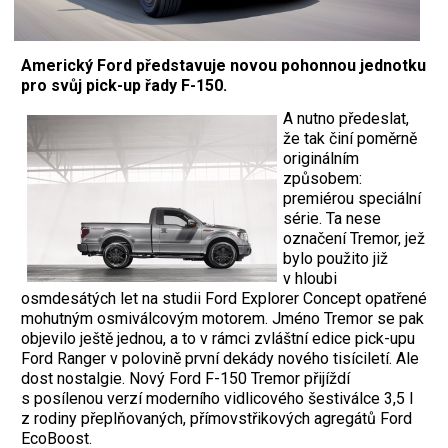
Americký Ford představuje novou pohonnou jednotku
pro svůj pick-up řady F-150.
A nutno předeslat,
že tak činí poměrně
originálním
způsobem:
premiérou speciální
série. Ta nese
označení Tremor, jež
bylo použito již
v hloubi
osmdesátých let na studii Ford Explorer Concept opatřené
mohutným osmiválcovým motorem. Jméno Tremor se pak
objevilo ještě jednou, a to v rámci zvláštní edice pick-upu
Ford Ranger v polovině první dekády nového tisíciletí. Ale
dost nostalgie. Nový Ford F-150 Tremor přijíždí
s posílenou verzí moderního vidlicového šestiválce 3,5 l
z rodiny přeplňovaných, přímovstřikových agregátů Ford
EcoBoost.