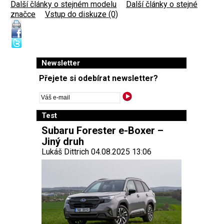
Další články o stejném modelu
|
Další články o stejné
značce
|
Vstup do diskuze (0)
Newsletter
Přejete si odebírat newsletter?
Test
Subaru Forester e-Boxer –
Jiný druh
Lukáš Dittrich 04.08.2025 13:06