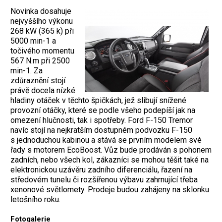
Novinka dosahuje
nejvyššího výkonu
268 kW (365 k) při
5000 min-1 a
točivého momentu
567 N.m při 2500
min-1. Za
zdůraznění stojí
právě docela nízké
hladiny otáček v těchto špičkách, jež slibují snížené
provozní otáčky, které se podle všeho podepíší jak na
omezení hlučnosti, tak i spotřeby. Ford F-150 Tremor
navíc stojí na nejkratším dostupném podvozku F-150
s jednoduchou kabinou a stává se prvním modelem své
řady s motorem EcoBoost. Vůz bude prodáván s pohonem
zadních, nebo všech kol, zákazníci se mohou těšit také na
elektronickou uzávěru zadního diferenciálu, řazení na
středovém tunelu či rozšířenou výbavu zahrnující třeba
xenonové světlomety. Prodeje budou zahájeny na sklonku
letošního roku.
Fotogalerie