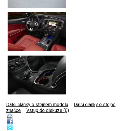
Další články o stejném modelu
|
Další články o stejné
značce
|
Vstup do diskuze (0)