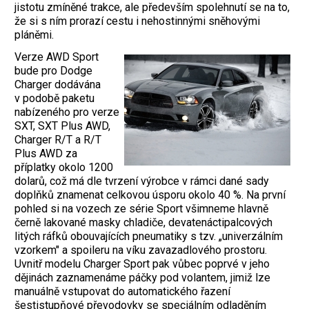
jistotu zmíněné trakce, ale především spolehnutí se na to,
že si s ním prorazí cestu i nehostinnými sněhovými
pláněmi.
Verze AWD Sport
bude pro Dodge
Charger dodávána
v podobě paketu
nabízeného pro verze
SXT, SXT Plus AWD,
Charger R/T a R/T
Plus AWD za
příplatky okolo 1200
dolarů, což má dle tvrzení výrobce v rámci dané sady
doplňků znamenat celkovou úsporu okolo 40 %. Na první
pohled si na vozech ze série Sport všimneme hlavně
černě lakované masky chladiče, devatenáctipalcových
litých ráfků obouvajících pneumatiky s tzv. „univerzálním
vzorkem" a spoileru na víku zavazadlového prostoru.
Uvnitř modelu Charger Sport pak vůbec poprvé v jeho
dějinách zaznamenáme páčky pod volantem, jimiž lze
manuálně vstupovat do automatického řazení
šestistupňové převodovky se speciálním odladěním