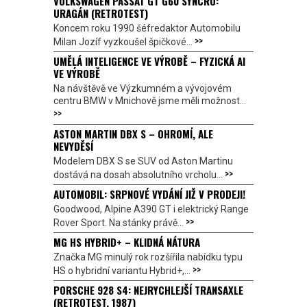
VOLKSWAGEN PASSAT GT G60 SYNCRO:
URAGÁN (RETROTEST)
Koncem roku 1990 šéfredaktor Automobilu
>>
Milan Jozíf vyzkoušel špičkové...
UMĚLÁ INTELIGENCE VE VÝROBĚ – FYZICKÁ AI
VE VÝROBĚ
Na návštěvě ve Výzkumném a vývojovém
centru BMW v Mnichově jsme měli možnost...
>>
ASTON MARTIN DBX S – OHROMÍ, ALE
NEVYDĚSÍ
Modelem DBX S se SUV od Aston Martinu
>>
dostává na dosah absolutního vrcholu...
AUTOMOBIL: SRPNOVÉ VYDÁNÍ JIŽ V PRODEJI!
Goodwood, Alpine A390 GT i elektrický Range
>>
Rover Sport. Na stánky právě...
MG HS HYBRID+ – KLIDNÁ NÁTURA
Značka MG minulý rok rozšířila nabídku typu
>>
HS o hybridní variantu Hybrid+,...
PORSCHE 928 S4: NEJRYCHLEJŠÍ TRANSAXLE
(RETROTEST, 1987)