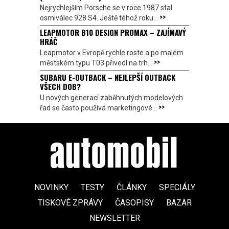
Nejrychlejším Porsche se v roce 1987 stal
>>
osmiválec 928 S4. Ještě téhož roku...
LEAPMOTOR B10 DESIGN PROMAX – ZAJÍMAVÝ
HRÁČ
Leapmotor v Evropě rychle roste a po malém
>>
městském typu T03 přivedl na trh...
SUBARU E-OUTBACK – NEJLEPŠÍ OUTBACK
VŠECH DOB?
U nových generací zaběhnutých modelových
>>
řad se často používá marketingové...
NOVINKY
TESTY
ČLÁNKY
SPECIÁLY
TISKOVÉ ZPRÁVY
ČASOPISY
BAZAR
NEWSLETTER