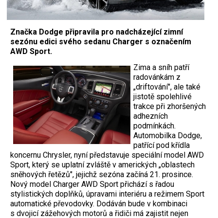
Značka Dodge připravila pro nadcházející zimní
sezónu edici svého sedanu Charger s označením
AWD Sport.
Zima a sníh patří
radovánkám z
„driftování", ale také
jistotě spolehlivé
trakce při zhoršených
adhezních
podmínkách.
Automobilka Dodge,
patřící pod křídla
koncernu Chrysler, nyní představuje speciální model AWD
Sport, který se uplatní zvláště v amerických „oblastech
sněhových řetězů", jejichž sezóna začíná 21. prosince.
Nový model Charger AWD Sport přichází s řadou
stylistických doplňků, úpravami interiéru a režimem Sport
automatické převodovky. Dodáván bude v kombinaci
s dvojicí zážehových motorů a řidiči má zajistit nejen