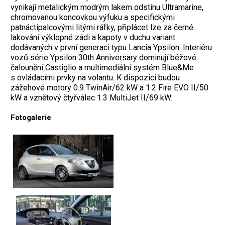
vynikají metalickým modrým lakem odstínu Ultramarine,
chromovanou koncovkou výfuku a specifickými
patnáctipalcovými litými ráfky, připlácet lze za černé
lakování výklopné zádi a kapoty v duchu variant
dodávaných v první generaci typu Lancia Ypsilon. Interiéru
vozů série Ypsilon 30th Anniversary dominují béžové
čalounění Castiglio a multimediální systém Blue&Me
s ovládacími prvky na volantu. K dispozici budou
zážehové motory 0.9 TwinAir/62 kW a 1.2 Fire EVO II/50
kW a vznětový čtyřválec 1.3 MultiJet II/69 kW.
Fotogalerie