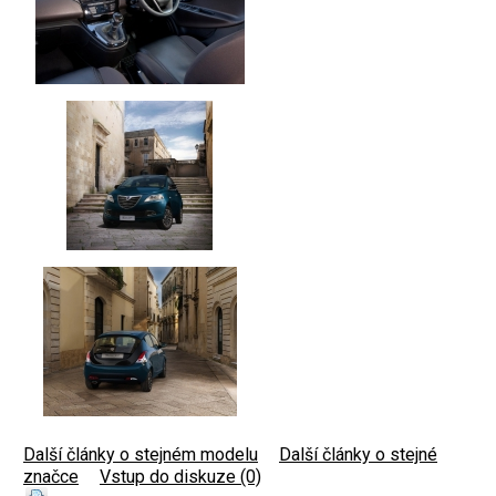
Další články o stejném modelu
|
Další články o stejné
značce
|
Vstup do diskuze (0)