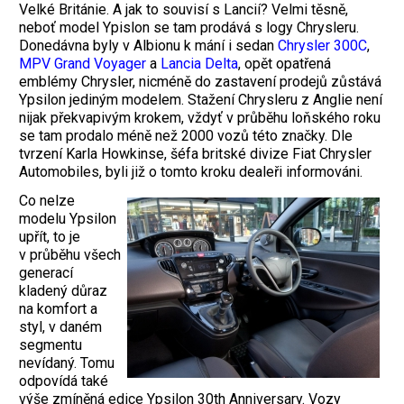
Velké Británie. A jak to souvisí s Lancií? Velmi těsně,
neboť model Ypislon se tam prodává s logy Chrysleru.
Donedávna byly v Albionu k mání i sedan
Chrysler 300C
,
MPV Grand Voyager
a
Lancia Delta
, opět opatřená
emblémy Chrysler, nicméně do zastavení prodejů zůstává
Ypsilon jediným modelem. Stažení Chrysleru z Anglie není
nijak překvapivým krokem, vždyť v průběhu loňského roku
se tam prodalo méně než 2000 vozů této značky. Dle
tvrzení Karla Howkinse, šéfa britské divize Fiat Chrysler
Automobiles, byli již o tomto kroku dealeři informováni.
Co nelze
modelu Ypsilon
upřít, to je
v průběhu všech
generací
kladený důraz
na komfort a
styl, v daném
segmentu
nevídaný. Tomu
odpovídá také
výše zmíněná edice Ypsilon 30th Anniversary. Vozy