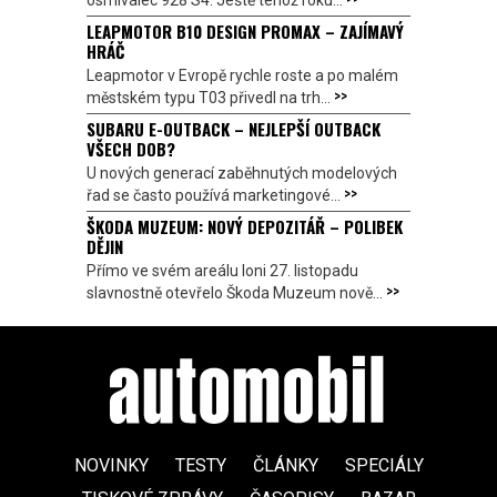
osmiválec 928 S4. Ještě téhož roku...
LEAPMOTOR B10 DESIGN PROMAX – ZAJÍMAVÝ
HRÁČ
Leapmotor v Evropě rychle roste a po malém
>>
městském typu T03 přivedl na trh...
SUBARU E-OUTBACK – NEJLEPŠÍ OUTBACK
VŠECH DOB?
U nových generací zaběhnutých modelových
>>
řad se často používá marketingové...
ŠKODA MUZEUM: NOVÝ DEPOZITÁŘ – POLIBEK
DĚJIN
Přímo ve svém areálu loni 27. listopadu
>>
slavnostně otevřelo Škoda Muzeum nově...
NOVINKY
TESTY
ČLÁNKY
SPECIÁLY