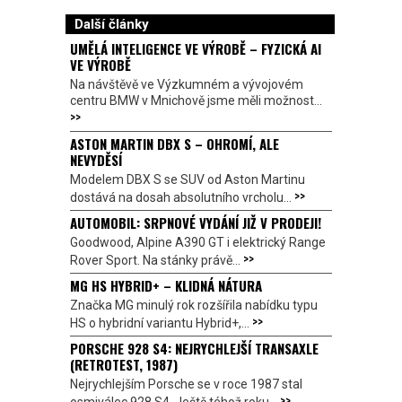
Další články
UMĚLÁ INTELIGENCE VE VÝROBĚ – FYZICKÁ AI
VE VÝROBĚ
Na návštěvě ve Výzkumném a vývojovém
centru BMW v Mnichově jsme měli možnost...
>>
ASTON MARTIN DBX S – OHROMÍ, ALE
NEVYDĚSÍ
Modelem DBX S se SUV od Aston Martinu
>>
dostává na dosah absolutního vrcholu...
AUTOMOBIL: SRPNOVÉ VYDÁNÍ JIŽ V PRODEJI!
Goodwood, Alpine A390 GT i elektrický Range
>>
Rover Sport. Na stánky právě...
MG HS HYBRID+ – KLIDNÁ NÁTURA
Značka MG minulý rok rozšířila nabídku typu
>>
HS o hybridní variantu Hybrid+,...
PORSCHE 928 S4: NEJRYCHLEJŠÍ TRANSAXLE
(RETROTEST, 1987)
Nejrychlejším Porsche se v roce 1987 stal
>>