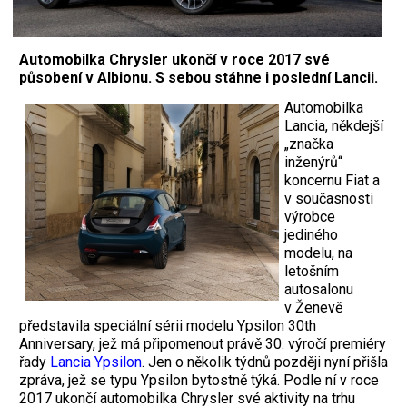
Automobilka Chrysler ukončí v roce 2017 své
působení v Albionu. S sebou stáhne i poslední Lancii.
Automobilka
Lancia, někdejší
„značka
inženýrů“
koncernu Fiat a
v současnosti
výrobce
jediného
modelu, na
letošním
autosalonu
v Ženevě
představila speciální sérii modelu Ypsilon 30th
Anniversary, jež má připomenout právě 30. výročí premiéry
řady
Lancia Ypsilon
. Jen o několik týdnů později nyní přišla
zpráva, jež se typu Ypsilon bytostně týká. Podle ní v roce
2017 ukončí automobilka Chrysler své aktivity na trhu