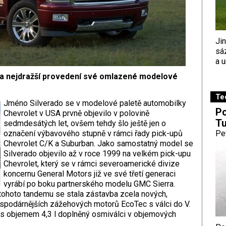
Ji
sá
a u
la nejdražší provedení své omlazené modelové
Te
Jméno Silverado se v modelové paletě automobilky
Po
Chevrolet v USA prvně objevilo v polovině
Tu
sedmdesátých let, ovšem tehdy šlo ještě jen o
označení výbavového stupně v rámci řady pick-upů
Pe
Chevrolet C/K a Suburban. Jako samostatný model se
Silverado objevilo až v roce 1999 na velkém pick-upu
Chevrolet, který se v rámci severoamerické divize
koncernu General Motors již ve své třetí generaci
vyrábí po boku partnerského modelu GMC Sierra.
tohoto tandemu se stala zástavba zcela nových,
spodárnějších zážehových motorů EcoTec s válci do V.
 s objemem 4,3 l doplněný osmiválci v objemových