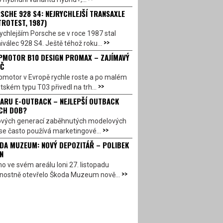
SCHE 928 S4: NEJRYCHLEJŠÍ TRANSAXLE
TROTEST, 1987)
ychlejším Porsche se v roce 1987 stal
>>
válec 928 S4. Ještě téhož roku...
PMOTOR B10 DESIGN PROMAX – ZAJÍMAVÝ
Č
pmotor v Evropě rychle roste a po malém
>>
ském typu T03 přivedl na trh...
ARU E-OUTBACK – NEJLEPŠÍ OUTBACK
CH DOB?
ových generací zaběhnutých modelových
>>
se často používá marketingové...
DA MUZEUM: NOVÝ DEPOZITÁŘ – POLIBEK
N
o ve svém areálu loni 27. listopadu
>>
vnostně otevřelo Škoda Muzeum nově...