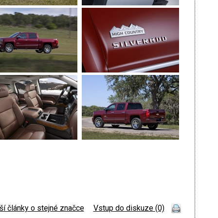
ší články o stejné značce
|
Vstup do diskuze (0)