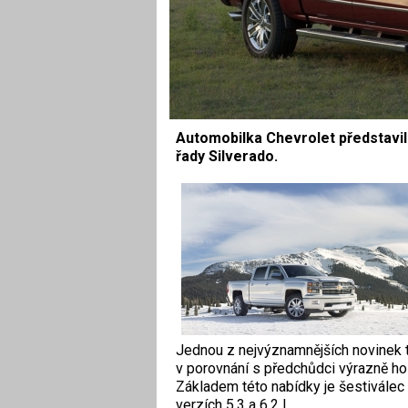
Automobilka Chevrolet představi
řady Silverado.
Jednou z nejvýznamnějších novinek 
v porovnání s předchůdci výrazně ho
Základem této nabídky je šestiválec
verzích 5,3 a 6,2 l.