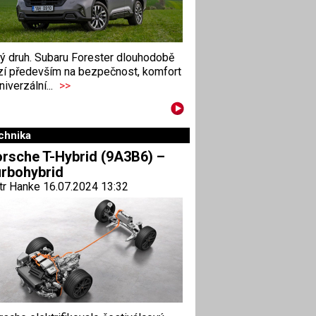
ný druh. Subaru Forester dlouhodobě
zí především na bezpečnost, komfort
niverzální...
>>
chnika
rsche T-Hybrid (9A3B6) –
rbohybrid
tr Hanke 16.07.2024 13:32