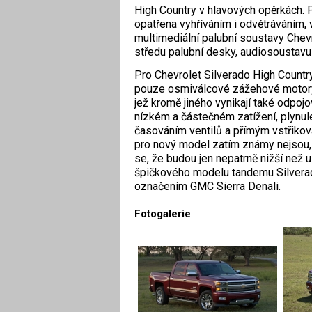
High Country v hlavových opěrkách. 
opatřena vyhříváním i odvětráváním,
multimediální palubní soustavy Che
středu palubní desky, audiosoustavu 
Pro Chevrolet Silverado High Countr
pouze osmiválcové zážehové motory
jež kromě jiného vynikají také odpojo
nízkém a částečném zatížení, plynu
časováním ventilů a přímým vstřikov
pro nový model zatím známy nejsou
se, že budou jen nepatrně nižší než 
špičkového modelu tandemu Silvera
označením GMC Sierra Denali.
Fotogalerie