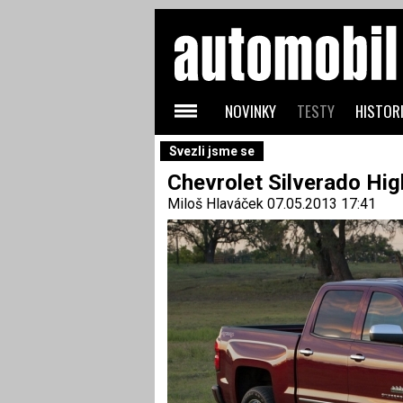
NOVINKY
TESTY
HISTORI
Svezli jsme se
Chevrolet Silverado Hig
Miloš Hlaváček
07.05.2013 17:41