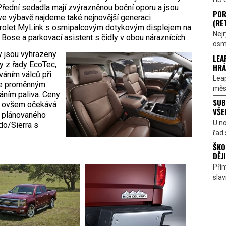
Přední sedadla mají zvýrazněnou boční oporu a jsou
POR
 ve výbavě najdeme také nejnovější generaci
(RE
vrolet MyLink s osmipalcovým dotykovým displejem na
Nejr
Bose a parkovací asistent s čidly v obou náraznících.
osmi
y jsou vyhrazeny
LEA
 z řady EcoTec,
HRÁ
váním válců při
Lea
le proměnným
měst
áním paliva. Ceny
SUB
, ovšem očekává
VŠE
u plánovaného
U n
do/Sierra s
řad 
ŠKO
DĚJI
Přím
sla