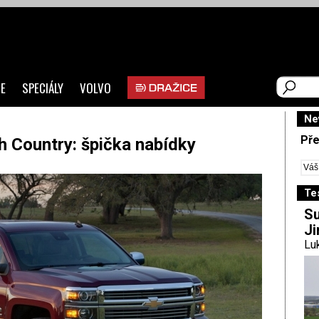
E
SPECIÁLY
VOLVO
Ne
Pře
h Country: špička nabídky
Te
Su
Ji
Luk