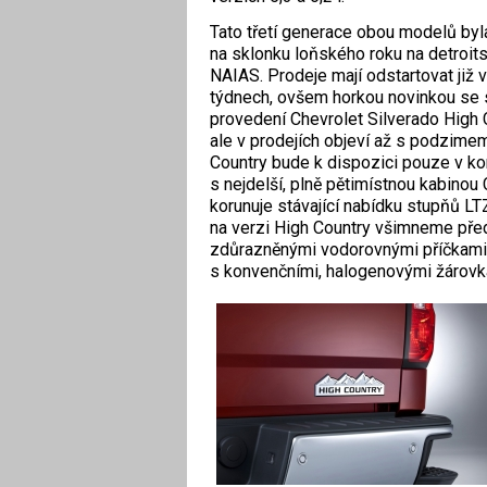
Tato třetí generace obou modelů byl
na sklonku loňského roku na detroi
NAIAS. Prodeje mají odstartovat již v
týdnech, ovšem horkou novinkou se 
provedení Chevrolet Silverado High C
ale v prodejích objeví až s podzimem
Country bude k dispozici pouze v k
s nejdelší, plně pětimístnou kabinou
korunuje stávající nabídku stupňů LT
na verzi High Country všimneme př
zdůrazněnými vodorovnými příčkami
s konvenčními, halogenovými žárovka