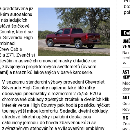
Por
bo
a představena již
poh
tském autosalonu
 následujících
stává špičkové
ountry, které se
Dal
. Silverado High
UMĚ
ombinaci
VE 
 Crew Cab a
Na 
Z a Z71. Zvenčí si
cen
edevším masivně chromované masky chladiče se
>>
, zdvojených projektorových světlometů (ovšem
AST
mi) a nárazníků lakovaných v barvě karoserie.
NEV
V seznamu standardní výbavy provedení Chevrolet
Mod
Silverado High Country najdeme také lité ráfky
dost
obouvající pneumatiky s rozměrem 275/55 R20 a
AUT
chromované obklady zpětných zrcátek a dveřních klik.
Goo
Interiér verze High Country pak hodlá posádku hýčkat
Rove
tou nejvyšší mírou komfortu. Sedadla, dveřní obklady,
středové loketní opěrky i palubní deska jsou
MG 
čalouněny jemnou, do hněda zbarvenou kůží se
Znač
zvýrazněným stehováním a vylisovanými emblémy
HS o