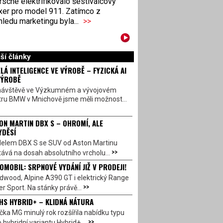
sche elektrifikovalo šestiválcový
xer pro model 911. Zatímco z
ledu marketingu byla...
>>
ší články
LÁ INTELIGENCE VE VÝROBĚ – FYZICKÁ AI
VÝROBĚ
návštěvě ve Výzkumném a vývojovém
tru BMW v Mnichově jsme měli možnost...
ON MARTIN DBX S – OHROMÍ, ALE
YDĚSÍ
elem DBX S se SUV od Aston Martinu
>>
ává na dosah absolutního vrcholu...
OMOBIL: SRPNOVÉ VYDÁNÍ JIŽ V PRODEJI!
dwood, Alpine A390 GT i elektrický Range
>>
r Sport. Na stánky právě...
HS HYBRID+ – KLIDNÁ NÁTURA
ka MG minulý rok rozšířila nabídku typu
>>
 hybridní variantu Hybrid+,...