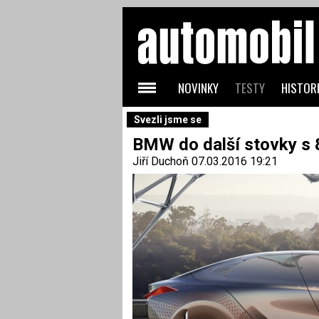
NOVINKY
TESTY
HISTORI
Svezli jsme se
BMW do další stovky s 8
Jiří Duchoň
07.03.2016 19:21