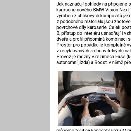
Jak naznačují pohledy na připojené s
karoserie nového BMW Vision Next 
vyroben z uhlíkových kompozitů jako 
z podobného materiálu jsou zhotove
povrchové díly karoserie. Celek pos
B, přístup do interiéru usnadňují i v
dveře a profil připomíná kombinaci 
Prostor pro posádku je kompletně v
z recyklovaných a obnovitelných mate
Provoz je možný v režimech Ease (
autonomní jízda) a Boost, v němž přeb
můžeme těšit na koncepty vozu Min