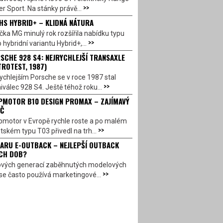
>>
r Sport. Na stánky právě...
HS HYBRID+ – KLIDNÁ NÁTURA
ka MG minulý rok rozšířila nabídku typu
>>
 hybridní variantu Hybrid+,...
SCHE 928 S4: NEJRYCHLEJŠÍ TRANSAXLE
TROTEST, 1987)
ychlejším Porsche se v roce 1987 stal
>>
válec 928 S4. Ještě téhož roku...
PMOTOR B10 DESIGN PROMAX – ZAJÍMAVÝ
Č
pmotor v Evropě rychle roste a po malém
>>
ském typu T03 přivedl na trh...
ARU E-OUTBACK – NEJLEPŠÍ OUTBACK
CH DOB?
ových generací zaběhnutých modelových
>>
se často používá marketingové...