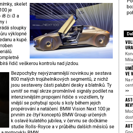
Por
nímky, skelet
bo
100 je
poh
i8 či i3 a
ny i
trádá sloupky
zhůru výklopné
Dal
sedanu a kupé.
VOL
yroben
URA
riálů.
Kon
kompletně
Mila
írá řidič veškerou kontrolu nad jízdou.
UMĚ
VE 
Bezpochyby nejvýznamnější novinkou je sestava
800 malých trojúhelníkových segmentů, z nichž
Na 
jsou sestaveny části palubní desky a blatníků. Ty
cen
>>
uvnitř se mají skrze proměnlivé signály podílet na
intenzivnějším propojení řidiče s vozidlem, ty
AST
vnější se pohybují spolu s koly během jejich
NEV
propérování a natáčení. BMW Vision Next 100 je
Mod
prvním ze čtyř konceptů BMW Group určených
dost
k oslavě kulatého jubilea, v červnu se dočkáme
AUT
studie Rolls-Royce a v průběhu dalších měsíců se
Goo
i a motocyklu BMW.