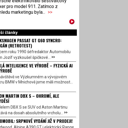
sche elektrifikovalo šestiválcový
xer pro model 911. Zatímco z
ledu marketingu byla...
>>
ší články
KSWAGEN PASSAT GT G60 SYNCRO:
GÁN (RETROTEST)
cem roku 1990 šéfredaktor Automobilu
>>
n Jozíf vyzkoušel špičkové...
LÁ INTELIGENCE VE VÝROBĚ – FYZICKÁ AI
VÝROBĚ
návštěvě ve Výzkumném a vývojovém
tru BMW v Mnichově jsme měli možnost...
ON MARTIN DBX S – OHROMÍ, ALE
YDĚSÍ
elem DBX S se SUV od Aston Martinu
>>
ává na dosah absolutního vrcholu...
OMOBIL: SRPNOVÉ VYDÁNÍ JIŽ V PRODEJI!
dwood, Alpine A390 GT i elektrický Range