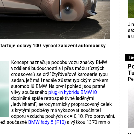
Ji
sá
a u
startuje oslavy 100. výročí založení automobilky
Te
Koncept naznačuje podobu vozu značky BMW
Po
vzdálené budoucnosti a i přes módu různých
Tu
crossoverů se drží čtyřdveřové karoserie typu
Pe
sedan, jež má i nadále zůstat typickým prvkem
automobilů BMW. Na první pohled jsou patrné
vlivy současného
plug-in hybridu BMW i8
doplněné spíše retrospektivně laděnými
„ledvinkami“, aerodynamicky propracovaný celek
s krytými podběhy má vykazovat součinitel
odporu vzduchu pouhých cx = 0,18. Pro porovnání,
 než současné
BMW řady 5 (F10)
a výškou 1370 mm o