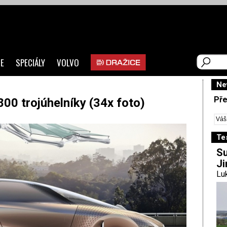
E
SPECIÁLY
VOLVO
Ne
Pře
00 trojúhelníky (34x foto)
Te
Su
Ji
Luk