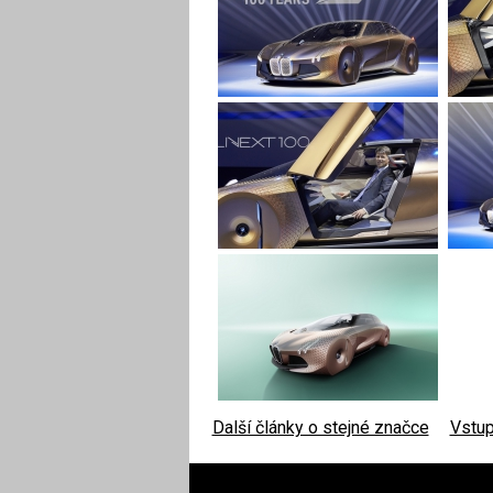
Další články o stejné značce
|
Vstup