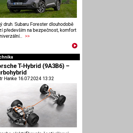
ný druh. Subaru Forester dlouhodobě
zí především na bezpečnost, komfort
niverzální...
>>
chnika
rsche T-Hybrid (9A3B6) –
rbohybrid
tr Hanke 16.07.2024 13:32