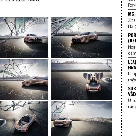
Rove
MG 
Znač
HS o
POR
(RE
Nejr
osmi
LEA
HRÁ
Lea
měst
SUB
VŠE
U n
řad 