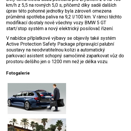
km/h z 5,5 na rovných 5,0 s, přičemž díky sadě dalších
úprav této pohonné jednotky byla zároveň omezena
průměrná spotřeba paliva na 9,2 l/100 km. V rámci těchto
modifikací dostaly nově všechny vozy BMW 5 GT
start/stop systém a nový elektrický posilovač řízení.
V nabídce příplatkové výbavy se objevily také systém
Active Protection Safety Package připravující palubní
soustavy na neodvratitelnou kolizi a automatický
parkovací asistent schopný samočinně zaparkovat vůz do
prostoru delšího jen o 1200 mm než je délka vozu.
Fotogalerie