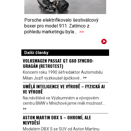
Porsche elektrifikovalo šestiválcový
boxer pro model 911. Zatímco z
pohledu marketingu byla...
>>
Další články
VOLKSWAGEN PASSAT GT G60 SYNCRO:
URAGÁN (RETROTEST)
Koncem roku 1990 šéfredaktor Automobilu
>>
Milan Jozíf vyzkoušel špičkové...
UMĚLÁ INTELIGENCE VE VÝROBĚ – FYZICKÁ AI
VE VÝROBĚ
Na návštěvě ve Výzkumném a vývojovém
centru BMW v Mnichově jsme měli možnost...
>>
ASTON MARTIN DBX S – OHROMÍ, ALE
NEVYDĚSÍ
Modelem DBX S se SUV od Aston Martinu