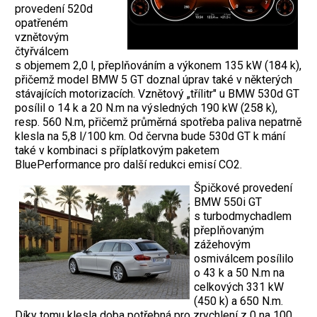
provedení 520d
opatřeném
vznětovým
čtyřválcem
s objemem 2,0 l, přeplňováním a výkonem 135 kW (184 k),
přičemž model BMW 5 GT doznal úprav také v některých
stávajících motorizacích. Vznětový „třílitr" u BMW 530d GT
posílil o 14 k a 20 N.m na výsledných 190 kW (258 k),
resp. 560 N.m, přičemž průměrná spotřeba paliva nepatrně
klesla na 5,8 l/100 km. Od června bude 530d GT k mání
také v kombinaci s příplatkovým paketem
BluePerformance pro další redukci emisí CO2.
Špičkové provedení
BMW 550i GT
s turbodmychadlem
přeplňovaným
zážehovým
osmiválcem posílilo
o 43 k a 50 N.m na
celkových 331 kW
(450 k) a 650 N.m.
Díky tomu klesla doba potřebná pro zrychlení z 0 na 100