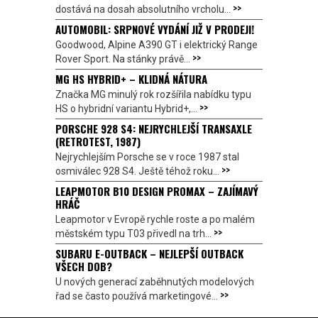
>>
dostává na dosah absolutního vrcholu...
AUTOMOBIL: SRPNOVÉ VYDÁNÍ JIŽ V PRODEJI!
Goodwood, Alpine A390 GT i elektrický Range
>>
Rover Sport. Na stánky právě...
MG HS HYBRID+ – KLIDNÁ NÁTURA
Značka MG minulý rok rozšířila nabídku typu
>>
HS o hybridní variantu Hybrid+,...
PORSCHE 928 S4: NEJRYCHLEJŠÍ TRANSAXLE
(RETROTEST, 1987)
Nejrychlejším Porsche se v roce 1987 stal
>>
osmiválec 928 S4. Ještě téhož roku...
LEAPMOTOR B10 DESIGN PROMAX – ZAJÍMAVÝ
HRÁČ
Leapmotor v Evropě rychle roste a po malém
>>
městském typu T03 přivedl na trh...
SUBARU E-OUTBACK – NEJLEPŠÍ OUTBACK
VŠECH DOB?
U nových generací zaběhnutých modelových
>>
řad se často používá marketingové...