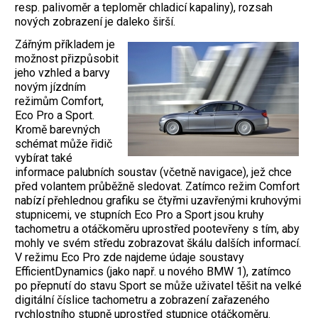
resp. palivoměr a teploměr chladicí kapaliny), rozsah
nových zobrazení je daleko širší.
Zářným příkladem je
možnost přizpůsobit
jeho vzhled a barvy
novým jízdním
režimům Comfort,
Eco Pro a Sport.
Kromě barevných
schémat může řidič
vybírat také
informace palubních soustav (včetně navigace), jež chce
před volantem průběžně sledovat. Zatímco režim Comfort
nabízí přehlednou grafiku se čtyřmi uzavřenými kruhovými
stupnicemi, ve stupních Eco Pro a Sport jsou kruhy
tachometru a otáčkoměru uprostřed pootevřeny s tím, aby
mohly ve svém středu zobrazovat škálu dalších informací.
V režimu Eco Pro zde najdeme údaje soustavy
EfficientDynamics (jako např. u nového BMW 1), zatímco
po přepnutí do stavu Sport se může uživatel těšit na velké
digitální číslice tachometru a zobrazení zařazeného
rychlostního stupně uprostřed stupnice otáčkoměru.