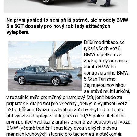
Na první pohled to není příliš patrné, ale modely BMW
5 a 5GT doznaly pro nový rok řady užitečných
vylepšení.
Dílčí modifikace se
týkají všech vozů
BMW s pětkou ve
znaku, tedy sedanu a
kombi BMW 5 i
kontroverzního BMW
5 Gran Turismo.
Zajímavou novinkou
se stává multifunkční,
v rozsáhlé míře proměnný přístrojový štít, jenž bude za
příplatek k dispozici pro všechny „pětky" s výjimkou verzí
520d EfficientDynamics Edition a ActiveHybrid 5. Tento
štít využívá displeje s úhlopříčkou 10,25 palce. Ačkoli na
první pohled vychází z grafiky známé ze současných vozů
BMW (včetně tradiční soustavy dvou velkých a dvou
menších kruhových stupnic pro tachometr a otáčkoměr,