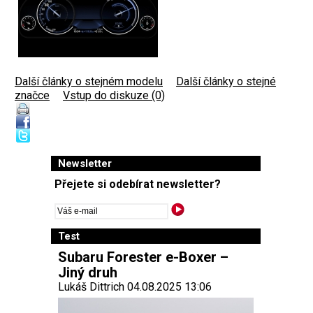
Další články o stejném modelu
|
Další články o stejné
značce
|
Vstup do diskuze (0)
Newsletter
Přejete si odebírat newsletter?
Test
Subaru Forester e-Boxer –
Jiný druh
Lukáš Dittrich 04.08.2025 13:06