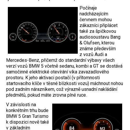
Počínaje
nadcházejícím
červnem mohou
zákazníci připlácet
také za špičkovou
audiosoustavu Bang
& Olufsen, kterou
známe především
z vozů Audi a
Mercedes-Benz, přičemž do standardní výbavy všech
verzí vozů BMW 5 včetně sedanu, kombi a GT se dostává
samočinné elektrické otevírání víka zavazadlového
prostoru. K jeho aktivaci postačí (v přítomnosti
startovacího klíče v těsné blízkosti vozu) máchnout nohou
pod zadním nárazníkem, což výrazně usnadní nakládání
předmětů, pokud máte zrovna plné ruce.
V závislosti na
konkrétním trhu bude
BMW 5 Gran Turismo
k dispozici nově také
v základním