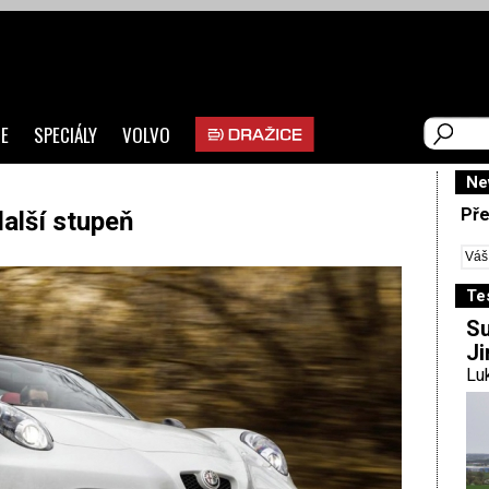
E
SPECIÁLY
VOLVO
Ne
Pře
alší stupeň
Te
Su
Ji
Luk