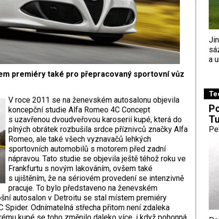
Ji
sá
a u
tem premiéry také pro přepracovaný sportovní vůz
Te
V roce 2011 se na ženevském autosalonu objevila
Po
koncepční studie Alfa Romeo 4C Concept
Tu
s uzavřenou dvoudveřovou karoserií kupé, která do
plných obrátek rozbušila srdce příznivců značky Alfa
Pe
Romeo, ale také všech vyznavačů lehkých
sportovních automobilů s motorem před zadní
nápravou. Tato studie se objevila ještě téhož roku ve
Frankfurtu s novým lakováním, ovšem také
s ujištěním, že na sériovém provedení se intenzivně
pracuje. To bylo představeno na ženevském
šní autosalon v Detroitu se stal místem premiéry
 Spider. Odnímatelná střecha přitom není zdaleka
arému kupé se toho změnilo daleko více, i když pohonná