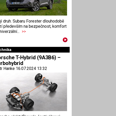
ný druh. Subaru Forester dlouhodobě
zí především na bezpečnost, komfort
niverzální...
>>
chnika
rsche T-Hybrid (9A3B6) –
rbohybrid
tr Hanke 16.07.2024 13:32