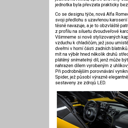
jednotka byla převzata prakticky bez
Co se designu týče, nová Alfa Rome
svoji předlohu s uzavřenou karoseri
těsně navazuje, a je to obzvláště pat
z profilu na siluetu dvoudveřové karo
Všimneme si nově stylizovaných kap
vzduchu k chladičům, jež jsou umíst
dveřmi v horní části zadních blatník
mít na výběr hned několik druhů stře
plátěný snímatelný díl, jenž může být
nahrazen dílem vyrobeným z uhlíkov
Při podrobnějším porovnávání vynik
Spider, jež působí výrazně elegantněj
sestaveny ze zdrojů LED.