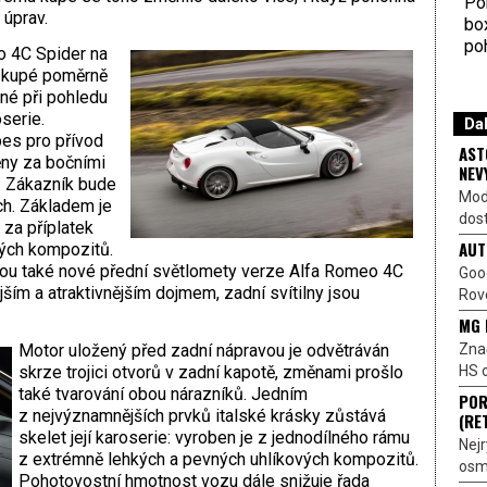
Por
 úprav.
bo
poh
o 4C Spider na
í kupé poměrně
rné při pohledu
serie.
Dal
es pro přívod
AST
ěny za bočními
NEV
ů. Zákazník bude
Mod
ch. Základem je
dost
 za příplatek
AUT
ých kompozitů.
nou také nové přední světlomety verze Alfa Romeo 4C
Goo
ším a atraktivnějším dojmem, zadní svítilny jsou
Rove
MG 
Znač
Motor uložený před zadní nápravou je odvětráván
HS o
skrze trojici otvorů v zadní kapotě, změnami prošlo
také tvarování obou nárazníků. Jedním
POR
z nejvýznamnějších prvků italské krásky zůstává
(RE
skelet její karoserie: vyroben je z jednodílného rámu
Nejr
z extrémně lehkých a pevných uhlíkových kompozitů.
osmi
Pohotovostní hmotnost vozu dále snižuje řada