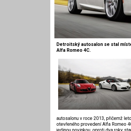
Detroitský autosalon se stal mís
Alfa Romeo 4C.
autosalonu v roce 2013, přičemž leto
otevřeného provedení Alfa Romeo 4C
jedinou novinkou, oproti dva roky st