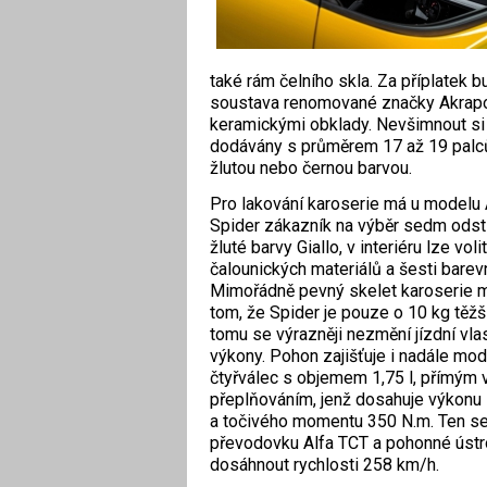
také rám čelního skla. Za příplatek 
soustava renomované značky Akrapo
keramickými obklady. Nevšimnout si n
dodávány s průměrem 17 až 19 palců,
žlutou nebo černou barvou.
Pro lakování karoserie má u modelu
Spider zákazník na výběr sedm odst
žluté barvy Giallo, v interiéru lze vol
čalounických materiálů a šesti bare
Mimořádně pevný skelet karoserie m
tom, že Spider je pouze o 10 kg těžš
tomu se výrazněji nezmění jízdní vlas
výkony. Pohon zajišťuje i nadále mo
čtyřválec s objemem 1,75 l, přímým 
přeplňováním, jenž dosahuje výkonu
a točivého momentu 350 N.m. Ten se
převodovku Alfa TCT a pohonné ústroj
dosáhnout rychlosti 258 km/h.