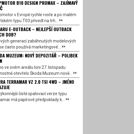
PMOTOR B10 DESIGN PROMAX – ZAJÍMAVÝ
Č
pmotor v Evropě rychle roste a po malém
>>
ském typu T03 přivedl na trh...
ARU E-OUTBACK – NEJLEPŠÍ OUTBACK
CH DOB?
ových generací zaběhnutých modelových
>>
se často používá marketingové...
DA MUZEUM: NOVÝ DEPOZITÁŘ – POLIBEK
N
o ve svém areálu loni 27. listopadu
>>
vnostně otevřelo Škoda Muzeum nově...
RA TERRAMAR VZ 2.0 TSI 4WD – JMÉNO
AZUJE
ýkonnější čistě spalovací verze typu
>>
amar má papírové předpoklady k...