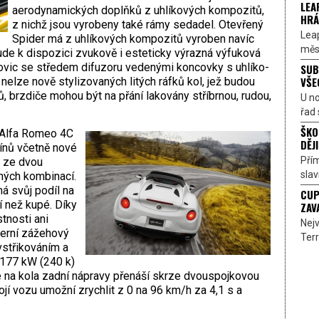
LEA
aerodynamických doplňků z uhlíkových kompozitů,
HRÁ
z nichž jsou vyrobeny také rámy sedadel. Otevřený
Lea
Spider má z uhlíkových kompozitů vyroben navíc
měst
bude k dispozici zvukově i esteticky výrazná výfuková
vic se středem difuzoru vedenými koncovky s uhlíko-
SUB
VŠE
elze nově stylizovaných litých ráfků kol, jež budou
 brzdiče mohou být na přání lakovány stříbrnou, rudou,
U n
řad 
ŠKO
 Alfa Romeo 4C
DĚJI
ínů včetně nové
Přím
it ze dvou
sla
vných kombinací.
á svůj podíl na
CUP
í než kupé. Díky
ZAV
tnosti ani
Nejv
derní zážehový
Terr
vstřikováním a
 177 kW (240 k)
 na kola zadní nápravy přenáší skrze dvouspojkovou
í vozu umožní zrychlit z 0 na 96 km/h za 4,1 s a