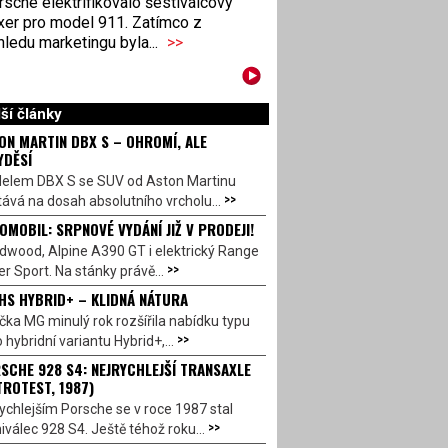
sche elektrifikovalo šestiválcový
xer pro model 911. Zatímco z
ledu marketingu byla...
>>
ší články
ON MARTIN DBX S – OHROMÍ, ALE
YDĚSÍ
elem DBX S se SUV od Aston Martinu
>>
ává na dosah absolutního vrcholu...
OMOBIL: SRPNOVÉ VYDÁNÍ JIŽ V PRODEJI!
dwood, Alpine A390 GT i elektrický Range
>>
r Sport. Na stánky právě...
HS HYBRID+ – KLIDNÁ NÁTURA
ka MG minulý rok rozšířila nabídku typu
>>
 hybridní variantu Hybrid+,...
SCHE 928 S4: NEJRYCHLEJŠÍ TRANSAXLE
TROTEST, 1987)
ychlejším Porsche se v roce 1987 stal
>>
válec 928 S4. Ještě téhož roku...